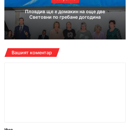
Пловдив ще е домакин на още две
Световни по гребане догодина
Вашият коментар
К
о
м
е
н
т
а
р
Име