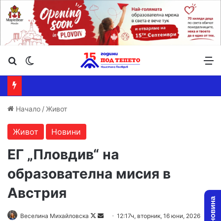
Търсене ...
Switch skin
М
Начало
/
Живот
Живот
Новини
ЕГ „Пловдив“ на
образователна мисия в
Австрия
Follow
Send
Веселина Михайловска
12:17ч, вторник, 16 юни, 2026