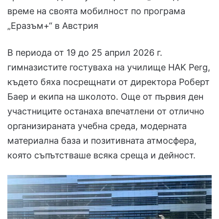
време на своята мобилност по програма
„Еразъм+“ в Австрия
В периода от 19 до 25 април 2026 г.
гимназистите гостуваха на училище HAK Perg,
където бяха посрещнати от директора Роберт
Баер и екипа на школото. Още от първия ден
участниците останаха впечатлени от отлично
организираната учебна среда, модерната
материална база и позитивната атмосфера,
която съпътстваше всяка среща и дейност.