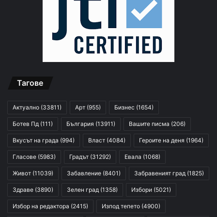
Тагове
Актуално
(33811)
Арт
(955)
Бизнес
(1654)
Ботев Пд
(111)
България
(13911)
Вашите писма
(206)
Вкусът на града
(994)
Власт
(4084)
Героите на деня
(1964)
Гласове
(5983)
Градът
(31292)
Евала
(1068)
Живот
(11039)
Забавление
(8401)
Забравеният град
(1825)
Здраве
(3890)
Зелен град
(1358)
Избори
(5021)
Избор на редактора
(2415)
Изпод тепето
(4900)