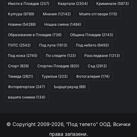
Имоти в Пловдив
(237)
Квартали
(2304)
Криминале
(5973)
Култура
(9789)
Мнения
(12142)
Моите отговори
(115)
Новини
(54289)
Нощна смяна
(1484)
Образование в Пловдив
(736)
Община Пловдив
(2143)
ПУЛС
(2542)
Под лупа
(1613)
Под небето
(6493)
Под ножа
(2745)
По следите
(123)
Разследване
(1313)
Спорт
(829)
Спортен Пловдив
(820)
Съд
(2912)
Темида
(2821)
Туризъм
(323)
Фотогалерия
(174)
Фоторепортаж
(247)
Ъндърграунд
(89)
вашите снимки
(134)
© Copyright 2009-2026, "Под тепето" ООД. Всички
права запазени.