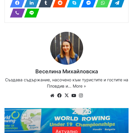
Веселина Михайловска
Създава съдържание, насочено към туристите и гостите на
Пловдив и…
More »
Website
Facebook
X
YouTube
Instagram
Актуално