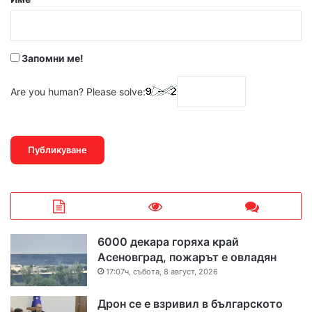
:
*
Запомни ме!
Are you human? Please solve:
6000 декара горяха край
Асеновград, пожарът е овладян
17:07ч, събота, 8 август, 2026
Дрон се е взривил в българското