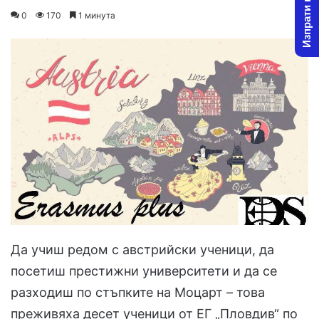
Изпрати новина
on
an
0
170
1 минута
X
email
Да учиш редом с австрийски ученици, да
посетиш престижни университети и да се
разходиш по стъпките на Моцарт – това
преживяха десет ученици от ЕГ „Пловдив“ по