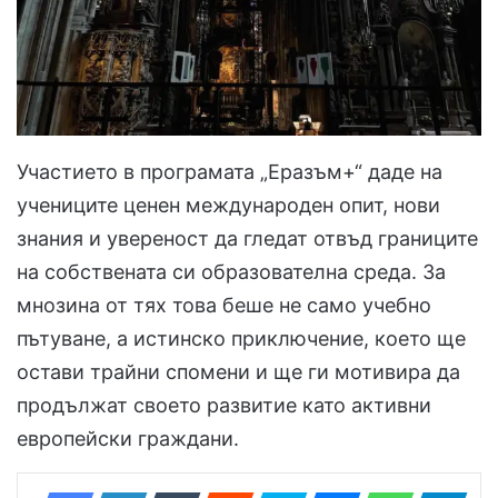
Участието в програмата „Еразъм+“ даде на
учениците ценен международен опит, нови
знания и увереност да гледат отвъд границите
на собствената си образователна среда. За
мнозина от тях това беше не само учебно
пътуване, а истинско приключение, което ще
остави трайни спомени и ще ги мотивира да
продължат своето развитие като активни
европейски граждани.