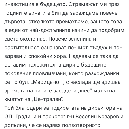
инвестиция в бъдещето. Стремежът ми през
годините винаги е бил да засаждаме повече
дървета, отколкото премахваме, защото това
е един от най-достъпните начини да подобрим
света около нас. Повече зеленина и
растителност означават по-чист въздух и по-
здрави и спокойни хора. Надявам се така да
оставим положителна диря в бъдещите
поколения пловдивчани, които разхождайки
се по бул. „Марица-юг“, с наслада ще вдишват
аромата на липите засадени днес“, изтъкна
кметът на „Централен“.
Той благодари за подкрепата на директора на
ОП „Градини и паркове“ г-н Веселин Козарев и
допълни, че се надява ползотворното