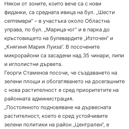
Някои от зоните, които вече са с нови
фиданки, са средната ивица на бул. „Шести
септември“ – в участъка около Областна
управа, по бул. „Марица-юг“ и в парка до
кръстовището на булевардите „Източен“ и
„Княгиня Мария Луиза“. В посочените
микрорайони са засадени над 35 чинари, липи
и иглолистни дървета.
Георги Стаменов посочи, че създаването на
зелени площи и обогатяването на досегашните
с нова растителност е сред приоритетите на
районната администрация.
„Постоянното подновяване на дървесната
растителност, което е сред устойчивите
зелени политики на район „Централен“, е