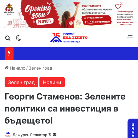
Търсене ...
Switch skin
М
Начало
/
Зелен град
Зелен град
Новини
Георги Стаменов: Зелените
политики са инвестиция в
бъдещето!
Дежурен Редактор
F
S