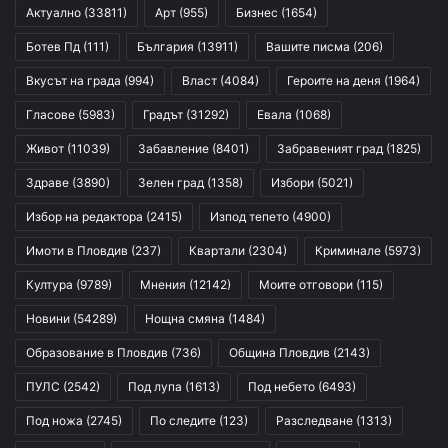
Актуално
(33811)
Арт
(955)
Бизнес
(1654)
Ботев Пд
(111)
България
(13911)
Вашите писма
(206)
Вкусът на града
(994)
Власт
(4084)
Героите на деня
(1964)
Гласове
(5983)
Градът
(31292)
Евала
(1068)
Живот
(11039)
Забавление
(8401)
Забравеният град
(1825)
Здраве
(3890)
Зелен град
(1358)
Избори
(5021)
Избор на редактора
(2415)
Изпод тепето
(4900)
Имоти в Пловдив
(237)
Квартали
(2304)
Криминале
(5973)
Култура
(9789)
Мнения
(12142)
Моите отговори
(115)
Новини
(54289)
Нощна смяна
(1484)
Образование в Пловдив
(736)
Община Пловдив
(2143)
ПУЛС
(2542)
Под лупа
(1613)
Под небето
(6493)
Под ножа
(2745)
По следите
(123)
Разследване
(1313)