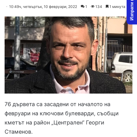
Изпрати новина
o
e
10:49ч, четвъртък, 10 февруари, 2022
1
134
1 минута
l
n
l
d
o
a
w
n
o
e
n
m
X
a
i
l
76 дървета са засадени от началото на
февруари на ключови булеварди, съобщи
кметът на район „Централен“ Георги
Стаменов.