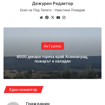
Дежурен Редактор
Екип на Под Тепето - Наистина Пловдив
We
Fa
X
Yo
Ins
bsi
ce
uT
tag
te
bo
ub
ra
ok
e
m
Актуално
6000 декара горяха край Асеновград,
пожарът е овладян
Един коментар
к
Гражданин