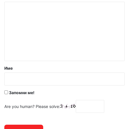
К
о
м
е
н
т
а
р
Име
:
*
Запомни ме!
Are you human? Please solve: