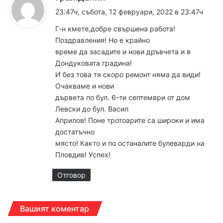
а
23:47ч, събота, 12 февруари, 2022 в 23:47ч
з
Г-н кмете,добре свършена работа!
а
Поздравления! Но е крайно
:
време да засадите и нови дръвчета и в
Дондуковата градина!
И без това тя скоро ремонт няма да види!
Очакваме и нови
дървета по бул. 6-ти септември от дом
Левски до бул. Васил
Априлов! Поне тротоарите са широки и има
достатъчно
място! Както и по останалите булеварди на
Пловдив! Успех!
Отговор
Вашият коментар