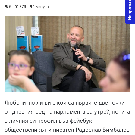
Изпрати новина
on
an
6
379
1 минута
X
email
Любопитно ли ви е кои са първите две точки
от дневния ред на парламента за утре?, попита
в личния си профил във фейсбук
общественикът и писател Радослав Бимбалов