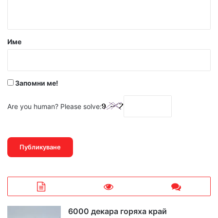
т
а
р
Име
:
*
Запомни ме!
Are you human? Please solve:
6000 декара горяха край