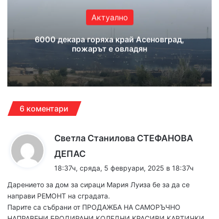
Актуално
6000 декара горяха край Асеновград,
пожарът е овладян
6 коментари
Светла Станилова СТЕФАНОВА
к
ДЕПАС
а
18:37ч, сряда, 5 февруари, 2025 в 18:37ч
з
Дарението за дом за сираци Мария Луиза бе за да се
а
направи РЕМОНТ на сградата.
:
Парите са събрани от ПРОДАЖБА НА САМОРЪЧНО
НАПРАВЕНИ БРОДИРАНИ КОЛЕДНИ КРАСИВИ КАРТИЧКИ,