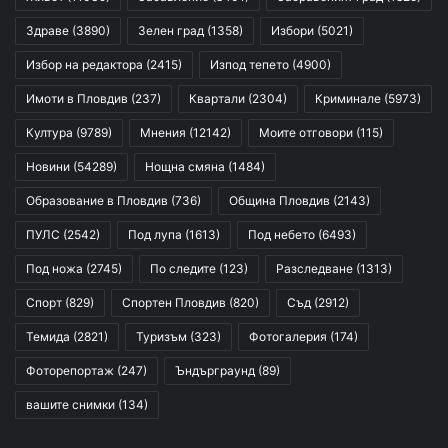
Здраве
(3890)
Зелен град
(1358)
Избори
(5021)
Избор на редактора
(2415)
Изпод тепето
(4900)
Имоти в Пловдив
(237)
Квартали
(2304)
Криминале
(5973)
Култура
(9789)
Мнения
(12142)
Моите отговори
(115)
Новини
(54289)
Нощна смяна
(1484)
Образование в Пловдив
(736)
Община Пловдив
(2143)
ПУЛС
(2542)
Под лупа
(1613)
Под небето
(6493)
Под ножа
(2745)
По следите
(123)
Разследване
(1313)
Спорт
(829)
Спортен Пловдив
(820)
Съд
(2912)
Темида
(2821)
Туризъм
(323)
Фотогалерия
(174)
Фоторепортаж
(247)
Ъндърграунд
(89)
вашите снимки
(134)