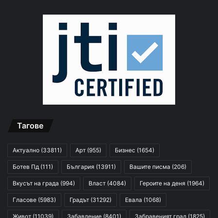
Тагове
Актуално
(33811)
Арт
(955)
Бизнес
(1654)
Ботев Пд
(111)
България
(13911)
Вашите писма
(206)
Вкусът на града
(994)
Власт
(4084)
Героите на деня
(1964)
Гласове
(5983)
Градът
(31292)
Евала
(1068)
Живот
(11039)
Забавление
(8401)
Забравеният град
(1825)