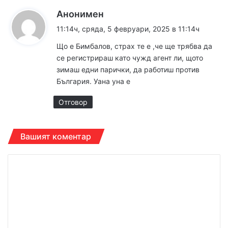
к
Анонимен
а
11:14ч, сряда, 5 февруари, 2025 в 11:14ч
з
Що е Бимбалов, страх те е ,че ще трябва да
а
се регистрираш като чужд агент ли, щото
:
зимаш едни парички, да работиш против
България. Уана уна е
Отговор
Вашият коментар
К
о
м
е
н