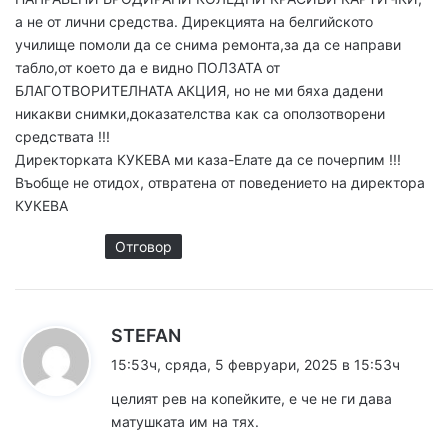
а не от лични средства. Дирекцията на белгийското
училище помоли да се снима ремонта,за да се направи
табло,от което да е видно ПОЛЗАТА от
БЛАГОТВОРИТЕЛНАТА АКЦИЯ, но не ми бяха дадени
никакви снимки,доказателства как са оползотворени
средствата !!!
Директорката КУКЕВА ми каза-Елате да се почерпим !!!
Въобще не отидох, отвратена от поведението на директора
КУКЕВА
Отговор
к
STEFAN
а
15:53ч, сряда, 5 февруари, 2025 в 15:53ч
з
целият рев на копейките, е че не ги дава
а
матушката им на тях.
: