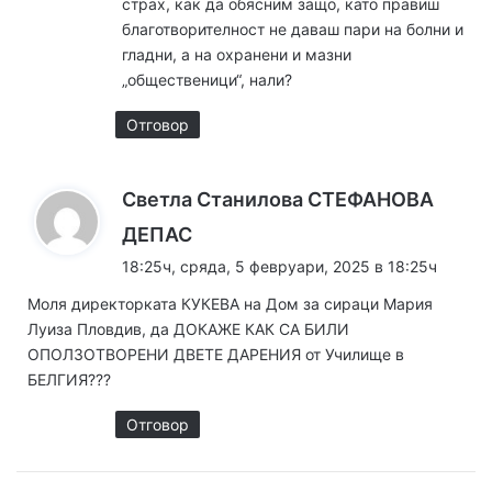
страх, как да обясним защо, като правиш
благотворителност не даваш пари на болни и
гладни, а на охранени и мазни
„общественици“, нали?
Отговор
Светла Станилова СТЕФАНОВА
к
ДЕПАС
а
18:25ч, сряда, 5 февруари, 2025 в 18:25ч
з
Моля директорката КУКЕВА на Дом за сираци Мария
а
Луиза Пловдив, да ДОКАЖЕ КАК СА БИЛИ
:
ОПОЛЗОТВОРЕНИ ДВЕТЕ ДАРЕНИЯ от Училище в
БЕЛГИЯ???
Отговор