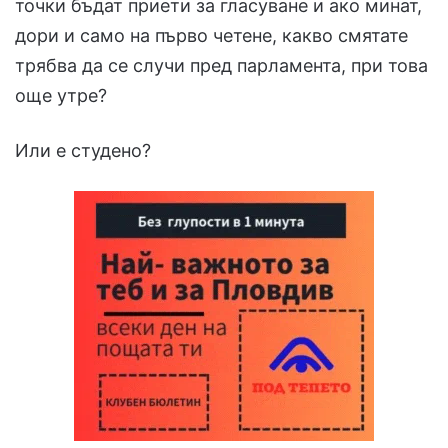
точки бъдат приети за гласуване и ако минат,
дори и само на първо четене, какво смятате
трябва да се случи пред парламента, при това
още утре?
Или е студено?