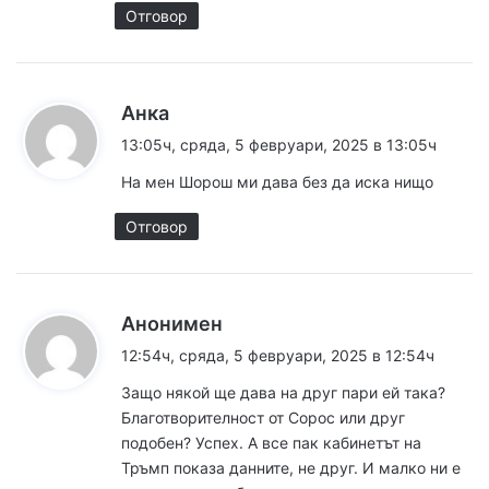
Отговор
к
Анка
а
13:05ч, сряда, 5 февруари, 2025 в 13:05ч
з
На мен Шорош ми дава без да иска нищо
а
:
Отговор
к
Анонимен
а
12:54ч, сряда, 5 февруари, 2025 в 12:54ч
з
Защо някой ще дава на друг пари ей така?
а
Благотворителност от Сорос или друг
:
подобен? Успех. А все пак кабинетът на
Тръмп показа данните, не друг. И малко ни е