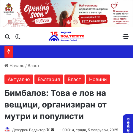
Търсене ...
Switch skin
М
Начало
/
Власт
Актуално
България
Власт
Новини
Бимбалов: Това е лов на
вещици, организиран от
мутри и популисти
Follow
Send
Дежурен Редактор
09:31ч, сряда, 5 февруари, 2025