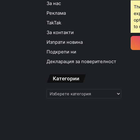
За нас
Th
Реклама
ex
opt
TakTak
to 
За контакти
Изпрати новина
Подкрепи ни
Декларация за поверителност
Категории
Категории