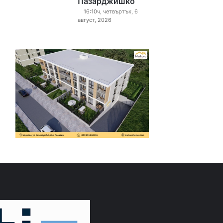
Пазарджишко
16:10ч, четвъртък, 6
август, 2026