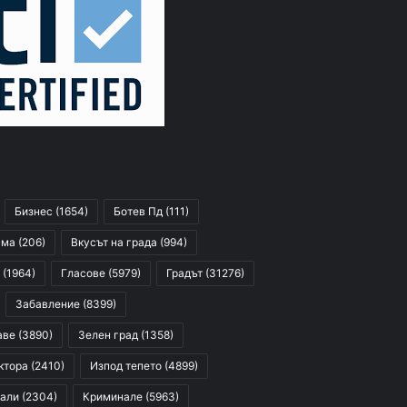
Бизнес
(1654)
Ботев Пд
(111)
сма
(206)
Вкусът на града
(994)
(1964)
Гласове
(5979)
Градът
(31276)
Забавление
(8399)
аве
(3890)
Зелен град
(1358)
ктора
(2410)
Изпод тепето
(4899)
али
(2304)
Криминале
(5963)