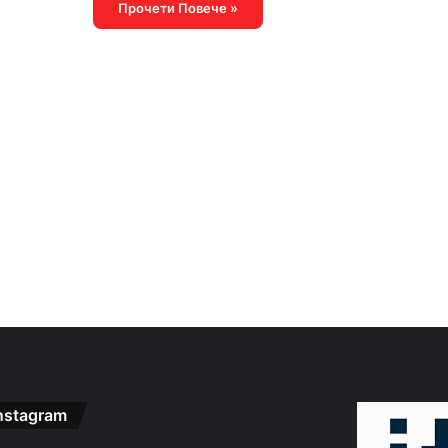
Прочети Повече »
nstagram