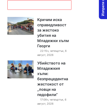
Изпрати новина
Кричим иска
справедливост
за жестоко
убития на
Младежки хълм
Георги
22:15ч, четвъртък, 6
август, 2026
Убийството на
Младежкия
хълм:
безпрецедентна
жестокост от
„ловци на
педофили“
17:06ч, четвъртък, 6
август, 2026