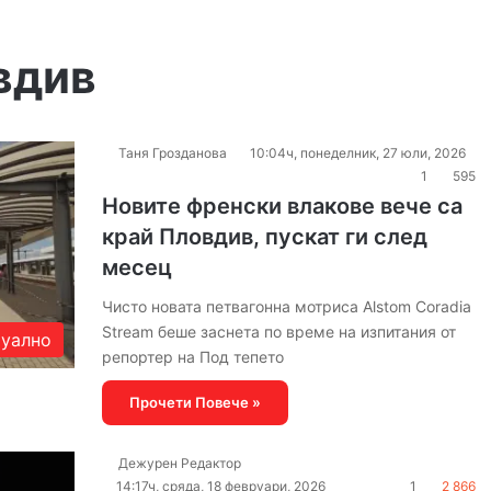
вдив
Таня Грозданова
10:04ч, понеделник, 27 юли, 2026
1
595
Новите френски влакове вече са
край Пловдив, пускат ги след
месец
Чисто новата петвагонна мотриса Alstom Coradia
Stream беше заснета по време на изпитания от
уално
репортер на Под тепето
Прочети Повече »
Дежурен Редактор
14:17ч, сряда, 18 февруари, 2026
1
2 866