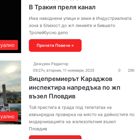
В Тракия преля канал
Има наводнени улици и земи в Индустриалната
зона в близост до жп линиите и бившето
Тролейбусно депо
уално
Прочети Повече »
Дежурен Редактор
09:27ч, вторник, 11 ноември, 2025
0
290
Вицепремиерът Караджов
инспектира напредъка по жп
възел Пловдив
Той пристига в града под тепетатаа на
извънредна проверка на място на дейностите по
уално
модернизацията на железопътния възел
Пловдив