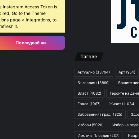
e Instagram Access Token is
pired, Go to the Theme
ions page > Integrations, to
refresh it.
Последвай ни
Тагове
Актуално
(33794)
Арт
(954)
България
(13899)
Вашите пи
Власт
(4082)
Героите на деня
Евала
(1067)
Живот
(11034)
Забравеният град
(1825)
Здр
Избори
(5020)
Избор на реда
Имоти в Пловдив
(237)
Кварт