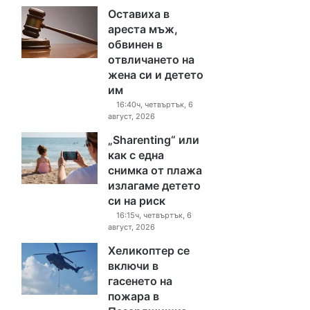
Оставиха в
ареста мъж,
обвинен в
отвличането на
жена си и детето
им
16:40ч, четвъртък, 6
август, 2026
„Sharenting“ или
как с една
снимка от плажа
излагаме детето
си на риск
16:15ч, четвъртък, 6
август, 2026
Хеликоптер се
включи в
гасенето на
пожара в