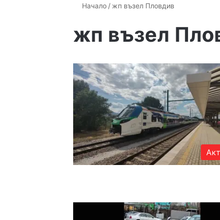
Начало
/
жп възел Пловдив
жп възел Пло
Акт