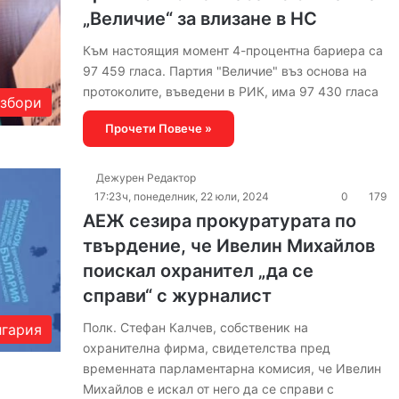
„Величие“ за влизане в НС
Към настоящия момент 4-процентна бариера са
97 459 гласа. Партия "Величие" въз основа на
протоколите, въведени в РИК, има 97 430 гласа
збори
Прочети Повече »
Дежурен Редактор
17:23ч, понеделник, 22 юли, 2024
0
179
АЕЖ сезира прокуратурата по
твърдение, че Ивелин Михайлов
поискал охранител „да се
справи“ с журналист
Полк. Стефан Калчев, собственик на
гария
охранителна фирма, свидетелства пред
временната парламентарна комисия, че Ивелин
Михайлов е искал от него да се справи с