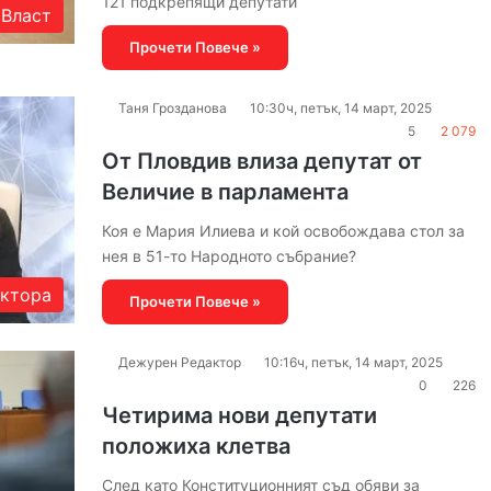
121 подкрепящи депутати
Власт
Прочети Повече »
Таня Грозданова
10:30ч, петък, 14 март, 2025
5
2 079
От Пловдив влиза депутат от
Величие в парламента
Коя е Мария Илиева и кой освобождава стол за
нея в 51-то Народното събрание?
актора
Прочети Повече »
Дежурен Редактор
10:16ч, петък, 14 март, 2025
0
226
Четирима нови депутати
положиха клетва
След като Конституционният съд обяви за