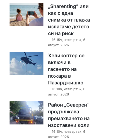
„Sharenting“ или
как с една
снимка от плажа
излагаме детето
си на риск
16:15ч, четвъртък, 6
август, 2026
Хеликоптер се
включи в
гасенето на
пожара в
Пазарджишко
16:10ч, четвъртък, 6
август, 2026
Район „Северен“
продължава
премахването на
изоставени коли
16:10ч, четвъртък, 6
август, 2026