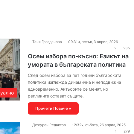
Таня Грозданова
09:31ч, петък, 3 април, 2026
2
235
Осем избора по-късно: Езикът на
умората в българската политика
След осем избора за пет години българската
политика изглежда динамична и неподвижна
едновременно. Актьорите се менят, но
уално
репликите остават същите.
Прочети Повече »
Дежурен Редактор
12:32ч, събота, 26 април, 2025
1
279