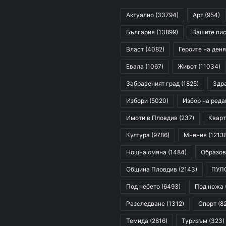
Актуално
(33794)
Арт
(954)
България
(13899)
Вашите пи
Власт
(4082)
Героите на деня
Евала
(1067)
Живот
(11034)
Забравеният град
(1825)
Здр
Избори
(5020)
Избор на реда
Имоти в Пловдив
(237)
Кварт
Култура
(9786)
Мнения
(1213
Нощна смяна
(1484)
Образов
Община Пловдив
(2143)
ПУЛ
Под небето
(6493)
Под ножа
Разследване
(1312)
Спорт
(8
Темида
(2816)
Туризъм
(323)