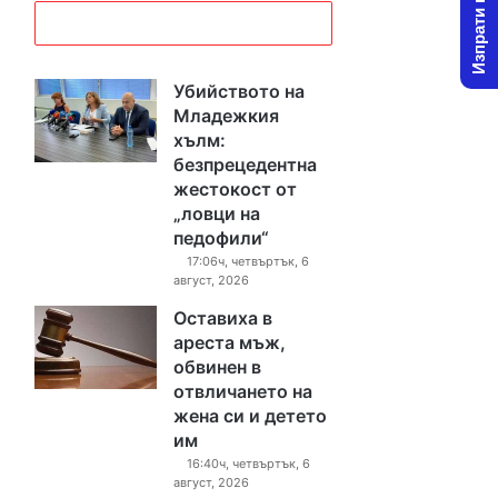
Изпрати новина
Убийството на
Младежкия
хълм:
безпрецедентна
жестокост от
„ловци на
педофили“
17:06ч, четвъртък, 6
август, 2026
Оставиха в
ареста мъж,
обвинен в
отвличането на
жена си и детето
им
16:40ч, четвъртък, 6
август, 2026