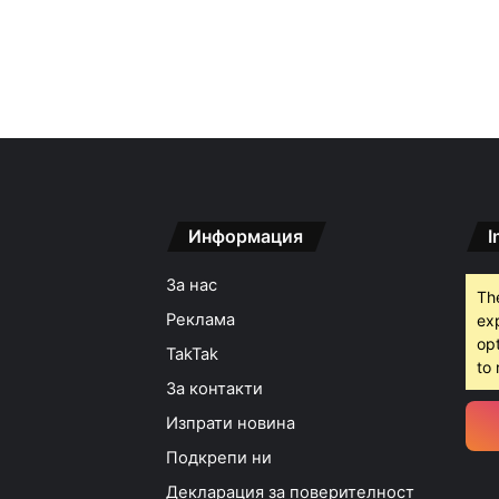
Информация
I
За нас
Th
Реклама
ex
opt
TakTak
to 
За контакти
Изпрати новина
Подкрепи ни
Декларация за поверителност