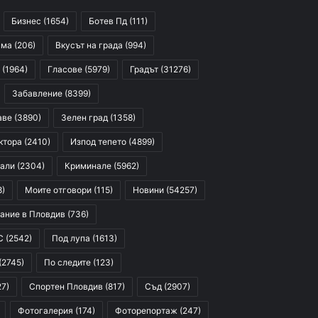
Бизнес
(1654)
Ботев Пд
(111)
сма
(206)
Вкусът на града
(994)
(1964)
Гласове
(5979)
Градът
(31276)
Забавление
(8399)
аве
(3890)
Зелен град
(1358)
ктора
(2410)
Изпод тепето
(4899)
али
(2304)
Криминале
(5962)
8)
Моите отговори
(115)
Новини
(54257)
ание в Пловдив
(736)
С
(2542)
Под лупа
(1613)
(2745)
По следите
(123)
27)
Спортен Пловдив
(817)
Съд
(2907)
Фотогалерия
(174)
Фоторепортаж
(247)