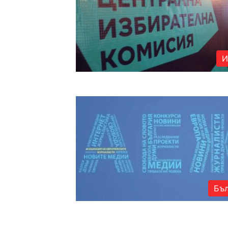
И
Бъл