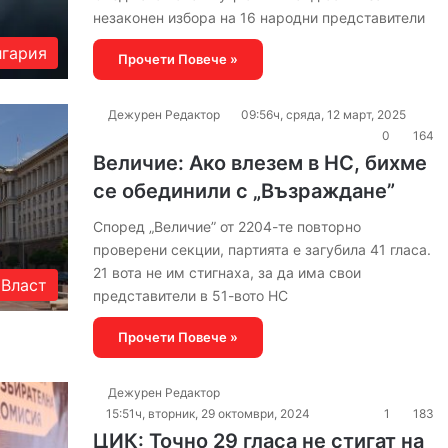
незаконен избора на 16 народни представители
гария
Прочети Повече »
Дежурен Редактор
09:56ч, сряда, 12 март, 2025
0
164
Величие: Ако влезем в НС, бихме
се обединили с „Възраждане”
Според „Величие” от 2204-те повторно
проверени секции, партията е загубила 41 гласа.
21 вота не им стигнаха, за да има свои
Власт
представители в 51-вото НС
Прочети Повече »
Дежурен Редактор
15:51ч, вторник, 29 октомври, 2024
1
183
ЦИК: Точно 29 гласа не стигат на