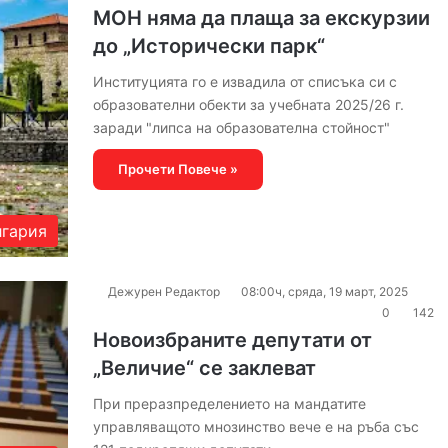
МОН няма да плаща за екскурзии
до „Исторически парк“
Институцията го е извадила от списъка си с
образователни обекти за учебната 2025/26 г.
заради "липса на образователна стойност"
Прочети Повече »
гария
Дежурен Редактор
08:00ч, сряда, 19 март, 2025
0
142
Новоизбраните депутати от
„Величие“ се заклеват
При преразпределението на мандатите
управляващото мнозинство вече е на ръба със