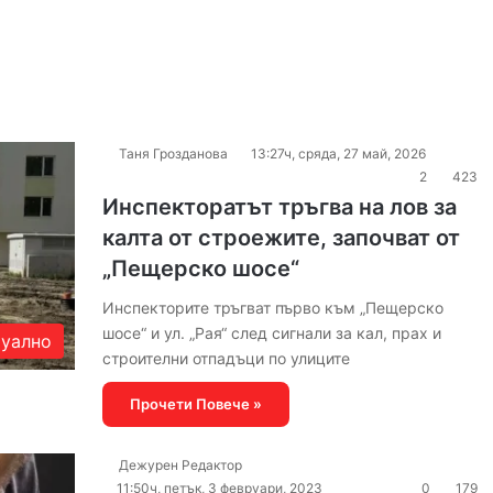
Таня Грозданова
13:27ч, сряда, 27 май, 2026
2
423
Инспекторатът тръгва на лов за
калта от строежите, започват от
„Пещерско шосе“
Инспекторите тръгват първо към „Пещерско
шосе“ и ул. „Рая“ след сигнали за кал, прах и
уално
строителни отпадъци по улиците
Прочети Повече »
Дежурен Редактор
11:50ч, петък, 3 февруари, 2023
0
179