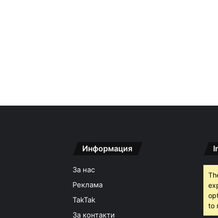
Информация
I
За нас
Th
Реклама
ex
opt
TakTak
to 
За контакти