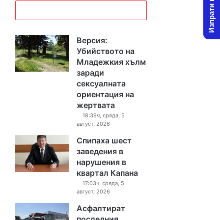
Изпрати новина
Версия:
Убийството на
Младежкия хълм
заради
сексуалната
ориентация на
жертвата
18:39ч, сряда, 5
август, 2026
Спипаха шест
заведения в
нарушения в
квартал Капана
17:03ч, сряда, 5
август, 2026
Асфалтират
последния