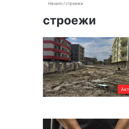
Начало
/
строежи
строежи
Акт