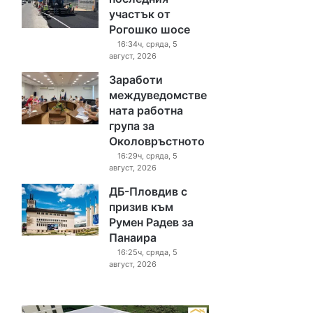
участък от
Рогошко шосе
16:34ч, сряда, 5
август, 2026
Заработи
междуведомстве
ната работна
група за
Околовръстното
16:29ч, сряда, 5
август, 2026
ДБ-Пловдив с
призив към
Румен Радев за
Панаира
16:25ч, сряда, 5
август, 2026