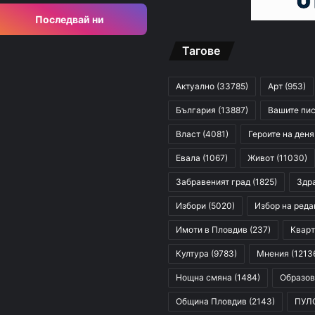
Последвай ни
Тагове
Актуално
(33785)
Арт
(953)
България
(13887)
Вашите пи
Власт
(4081)
Героите на деня
Евала
(1067)
Живот
(11030)
Забравеният град
(1825)
Здр
Избори
(5020)
Избор на реда
Имоти в Пловдив
(237)
Кварт
Култура
(9783)
Мнения
(1213
Нощна смяна
(1484)
Образов
Община Пловдив
(2143)
ПУЛ