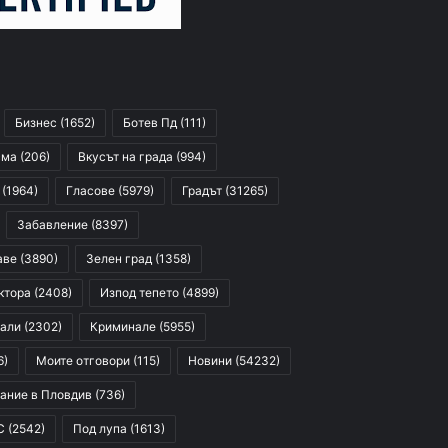
Бизнес
(1652)
Ботев Пд
(111)
сма
(206)
Вкусът на града
(994)
(1964)
Гласове
(5979)
Градът
(31265)
Забавление
(8397)
аве
(3890)
Зелен град
(1358)
ктора
(2408)
Изпод тепето
(4899)
али
(2302)
Криминале
(5955)
6)
Моите отговори
(115)
Новини
(54232)
ание в Пловдив
(736)
С
(2542)
Под лупа
(1613)