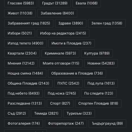
Гласове
(5983)
Градът
(31289)
Евала
(1068)
Живот
(11038)
Забавление
(8400)
Забравеният град
(1825)
Здраве
(3890)
Зелен град
(1358)
Избори
(5021)
Избор на редактора
(2415)
Изпод тепето
(4900)
Имоти в Пловдив
(237)
Квартали
(2304)
Криминале
(5973)
Култура
(9789)
Мнения
(12142)
Моите отговори
(115)
Новини
(54283)
Нощна смяна
(1484)
Образование в Пловдив
(736)
Община Пловдив
(2143)
ПУЛС
(2542)
Под лупа
(1613)
Под небето
(6493)
Под ножа
(2745)
По следите
(123)
Разследване
(1313)
Спорт
(827)
Спортен Пловдив
(818)
Съд
(2912)
Темида
(2821)
Туризъм
(323)
Фотогалерия
(174)
Фоторепортаж
(247)
Ъндърграунд
(89)