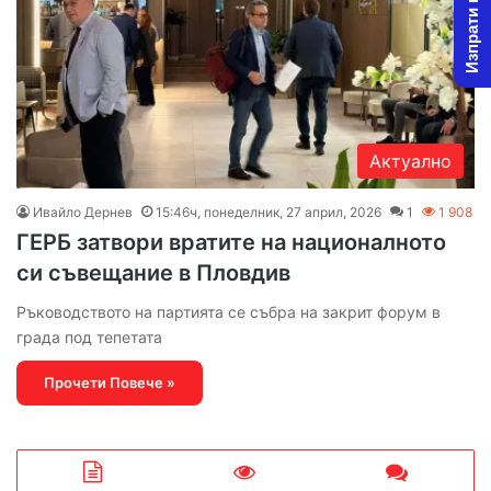
Изпрати новина
Актуално
Ивайло Дернев
15:46ч, понеделник, 27 април, 2026
1
1 908
ГЕРБ затвори вратите на националното
си съвещание в Пловдив
Ръководството на партията се събра на закрит форум в
града под тепетата
Прочети Повече »