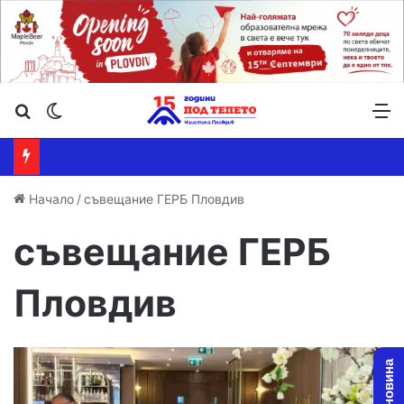
Търсене ...
Switch skin
М
Начало
/
съвещание ГЕРБ Пловдив
съвещание ГЕРБ
Пловдив