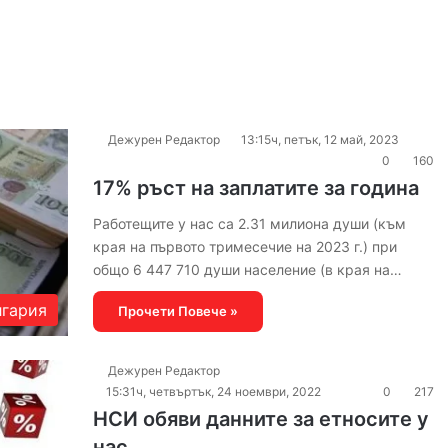
Дежурен Редактор
13:15ч, петък, 12 май, 2023
0
160
17% ръст на заплатите за година
Работещите у нас са 2.31 милиона души (към
края на първото тримесечие на 2023 г.) при
общо 6 447 710 души население (в края на…
гария
Прочети Повече »
Дежурен Редактор
15:31ч, четвъртък, 24 ноември, 2022
0
217
НСИ обяви данните за етносите у
нас