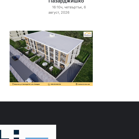
Пазарджишко
16:10ч, четвъртък, 6
август, 2026