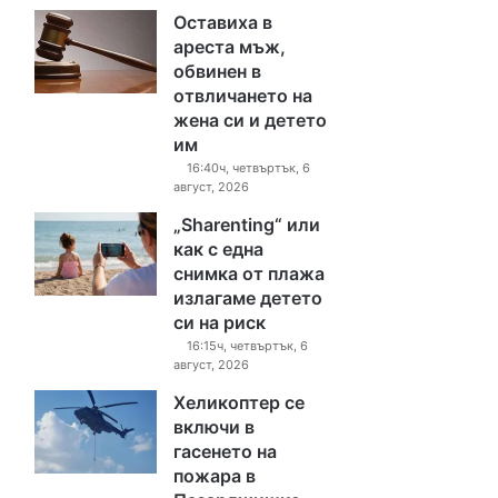
Оставиха в
ареста мъж,
обвинен в
отвличането на
жена си и детето
им
16:40ч, четвъртък, 6
август, 2026
„Sharenting“ или
как с една
снимка от плажа
излагаме детето
си на риск
16:15ч, четвъртък, 6
август, 2026
Хеликоптер се
включи в
гасенето на
пожара в