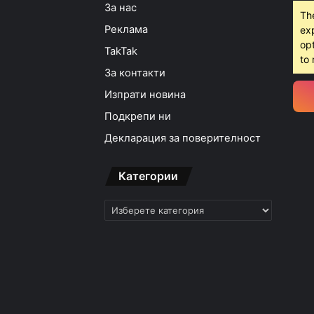
За нас
Th
Реклама
ex
opt
TakTak
to 
За контакти
Изпрати новина
Подкрепи ни
Декларация за поверителност
Категории
Категории