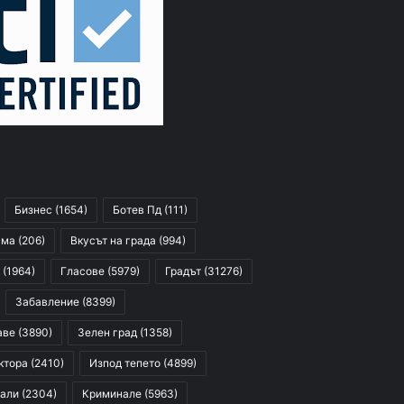
Бизнес
(1654)
Ботев Пд
(111)
сма
(206)
Вкусът на града
(994)
(1964)
Гласове
(5979)
Градът
(31276)
Забавление
(8399)
аве
(3890)
Зелен град
(1358)
ктора
(2410)
Изпод тепето
(4899)
али
(2304)
Криминале
(5963)