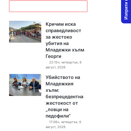
Изпрати новина
Кричим иска
справедливост
за жестоко
убития на
Младежки хълм
Георги
22:15ч, четвъртък, 6
август, 2026
Убийството на
Младежкия
хълм:
безпрецедентна
жестокост от
„ловци на
педофили“
17:06ч, четвъртък, 6
август, 2026