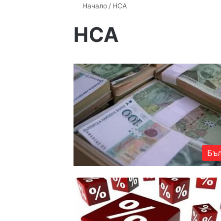
Начало
/
НСА
НСА
Бъл