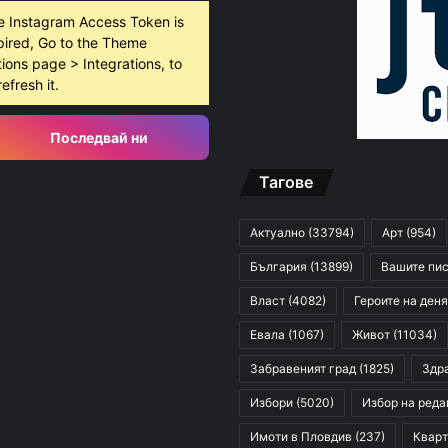
e Instagram Access Token is
pired, Go to the Theme
ions page > Integrations, to
refresh it.
Последвай ни
Тагове
Актуално
(33794)
Арт
(954)
България
(13899)
Вашите пи
Власт
(4082)
Героите на деня
Евала
(1067)
Живот
(11034)
Забравеният град
(1825)
Здр
Избори
(5020)
Избор на реда
Имоти в Пловдив
(237)
Кварт