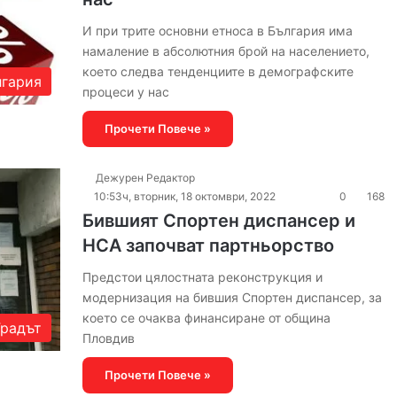
И при трите основни етноса в България има
намаление в абсолютния брой на населението,
което следва тенденциите в демографските
гария
процеси у нас
Прочети Повече »
Дежурен Редактор
10:53ч, вторник, 18 октомври, 2022
0
168
Бившият Спортен диспансер и
НСА започват партньорство
Предстои цялостната реконструкция и
модернизация на бившия Спортен диспансер, за
което се очаква финансиране от община
Градът
Пловдив
Прочети Повече »