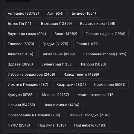
Актуално
(33793)
Арт
(954)
Бизнес
(1654)
Ботев Пд
(111)
България
(13899)
Вашите писма
(206)
Вкусът на града
(994)
Власт
(4082)
Героите на деня
(1964)
Гласове
(5979)
Градът
(31275)
Евала
(1067)
Живот
(11034)
Забавление
(8399)
Забравеният град
(1825)
Здраве
(3890)
Зелен град
(1358)
Избори
(5020)
Избор на редактора
(2409)
Изпод тепето
(4899)
Имоти в Пловдив
(237)
Квартали
(2304)
Криминале
(5961)
Култура
(9786)
Мнения
(12137)
Моите отговори
(115)
Новини
(54255)
Нощна смяна
(1484)
Образование в Пловдив
(736)
Община Пловдив
(2143)
ПУЛС
(2542)
Под лупа
(1613)
Под небето
(6493)