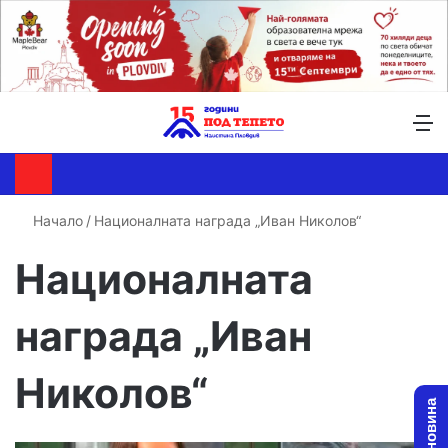
Търсене ...
Switch skin
М
Начало
/
Националната награда „Иван Николов“
Националната
награда „Иван
Николов“