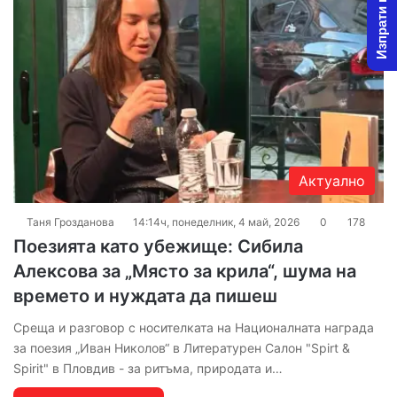
Изпрати новина
Актуално
Таня Грозданова
14:14ч, понеделник, 4 май, 2026
0
178
Поезията като убежище: Сибила
Алексова за „Място за крила“, шума на
времето и нуждата да пишеш
Среща и разговор с носителката на Националната награда
за поезия „Иван Николов“ в Литературен Салон "Spirt &
Spirit" в Пловдив - за ритъма, природата и…