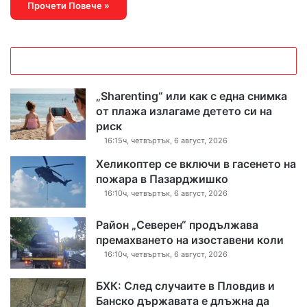
Прочети Повече »
„Sharenting“ или как с една снимка
от плажа излагаме детето си на
риск
16:15ч, четвъртък, 6 август, 2026
Хеликоптер се включи в гасенето на
пожара в Пазарджишко
16:10ч, четвъртък, 6 август, 2026
Район „Северен“ продължава
премахването на изоставени коли
16:10ч, четвъртък, 6 август, 2026
БХК: След случаите в Пловдив и
Банско държавата е длъжна да