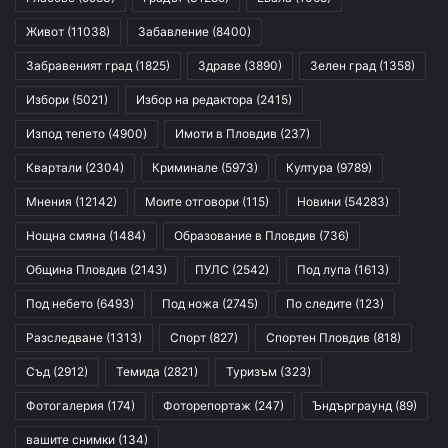
Живот
(11038)
Забавление
(8400)
Забравеният град
(1825)
Здраве
(3890)
Зелен град
(1358)
Избори
(5021)
Избор на редактора
(2415)
Изпод тепето
(4900)
Имоти в Пловдив
(237)
Квартали
(2304)
Криминале
(5973)
Култура
(9789)
Мнения
(12142)
Моите отговори
(115)
Новини
(54283)
Нощна смяна
(1484)
Образование в Пловдив
(736)
Община Пловдив
(2143)
ПУЛС
(2542)
Под лупа
(1613)
Под небето
(6493)
Под ножа
(2745)
По следите
(123)
Разследване
(1313)
Спорт
(827)
Спортен Пловдив
(818)
Съд
(2912)
Темида
(2821)
Туризъм
(323)
Фотогалерия
(174)
Фоторепортаж
(247)
Ъндърграунд
(89)
вашите снимки
(134)