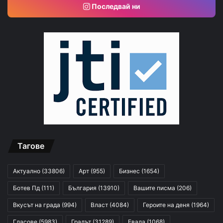
Последвай ни
Тагове
Актуално
(33806)
Арт
(955)
Бизнес
(1654)
Ботев Пд
(111)
България
(13910)
Вашите писма
(206)
Вкусът на града
(994)
Власт
(4084)
Героите на деня
(1964)
Гласове
(5983)
Градът
(31289)
Евала
(1068)