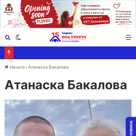
Търсене ...
Switch skin
М
Начало
/
Атанаска Бакалова
Атанаска Бакалова