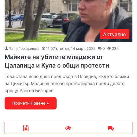
Актуално
Таня Грозданова
11:07ч, петък, 14 март, 2025
0
234
Майките на убитите младежи от
Цалапица и Кула с общи протести
Това стана ясно днес пред съда в Пловдив, където близки
на Димитър Малинов отново протестираха преди делото
срещу Рангел Бизюрев
Прочети Повече »