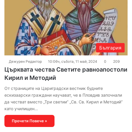
България
Дежурен Редактор
10:06ч, събота, 11 май, 2024
0
209
Църквата чества Светите равноапостоли
Кирил и Методий
От страниците на Цариградски вестник будните
ескизаарски граждани научават, че в Пловдив започнали
да честват вместо „Три светии” „Св. Св. Кирил и Методий”
като училищен…
Прочети Повече »