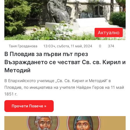
Актуално
Таня Грозданова
13:03ч, събота, 11 май, 2024
0
374
В Пловдив за първи път през
Възраждането се честват Св. св. Кирил и
Методий
В Епархийското училище „Св. Св. Кирил и Методий“ в
Пловдив, по инициатива на учителя Найден Геров на 11 май
1851 г.
Прочети Повече »