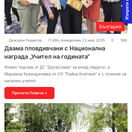
Изпрати новина
България
Дежурен Редактор
11:48ч, понеделник, 12 май, 2025
0
569
Двама пловдивчани с Национална
награда „Учител на годината“
Илиян Чорлев от ДГ “Десислава” за млад педагог, а
Мариана Кувенджиева от ОУ “Райна Княгиня” е с отличие за
начален учител
Прочети Повече »