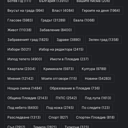
Ботев Пд
(111)
България
(13910)
Вашите писма
(206)
Вкусът на града
(994)
Власт
(4084)
Героите на деня
(1964)
Гласове
(5983)
Градът
(31289)
Евала
(1068)
Живот
(11038)
Забавление
(8400)
Забравеният град
(1825)
Здраве
(3890)
Зелен град
(1358)
Избори
(5021)
Избор на редактора
(2415)
Изпод тепето
(4900)
Имоти в Пловдив
(237)
Квартали
(2304)
Криминале
(5973)
Култура
(9789)
Мнения
(12142)
Моите отговори
(115)
Новини
(54283)
Нощна смяна
(1484)
Образование в Пловдив
(736)
Община Пловдив
(2143)
ПУЛС
(2542)
Под лупа
(1613)
Под небето
(6493)
Под ножа
(2745)
По следите
(123)
Разследване
(1313)
Спорт
(827)
Спортен Пловдив
(818)
Съд
(2912)
Темида
(2821)
Туризъм
(323)