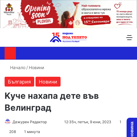
Търсене ...
Switch skin
М
Начало
/
Новини
България
Новини
Kуче нахапа дете във
Велинград
Follow
Send
Дежурен Редактор
12:35ч, петък, 9 юни, 2023
1
on
an
208
1 минута
X
email