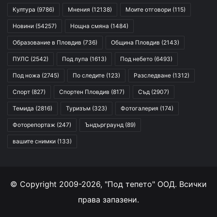
Култура
(9786)
Мнения
(12138)
Моите отговори
(115)
Новини
(54257)
Нощна смяна
(1484)
Образование в Пловдив
(736)
Община Пловдив
(2143)
ПУЛС
(2542)
Под лупа
(1613)
Под небето
(6493)
Под ножа
(2745)
По следите
(123)
Разследване
(1312)
Спорт
(827)
Спортен Пловдив
(817)
Съд
(2907)
Темида
(2816)
Туризъм
(323)
Фотогалерия
(174)
Фоторепортаж
(247)
Ъндърграунд
(89)
вашите снимки
(133)
© Copyright 2009-2026, "Под тепето" ООД. Всички
права запазени.