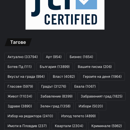
Тагове
Актуално
(33794)
Арт
(954)
Бизнес
(1654)
Ботев Пд
(111)
България
(13899)
Вашите писма
(206)
Вкусът на града
(994)
Власт
(4082)
Героите на деня
(1964)
Гласове
(5979)
Градът
(31276)
Евала
(1067)
Живот
(11034)
Забавление
(8399)
Забравеният град
(1825)
Здраве
(3890)
Зелен град
(1358)
Избори
(5020)
Избор на редактора
(2410)
Изпод тепето
(4899)
Имоти в Пловдив
(237)
Квартали
(2304)
Криминале
(5962)