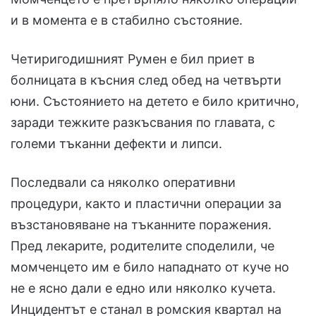
и в момента е в стабилно състояние.
Четиригодишният Румен е бил приет в
болницата в късния след обед на четвърти
юни. Състоянието на детето е било критично,
заради тежките разкъсвания по главата, с
големи тъканни дефекти и липси.
Последвали са няколко оперативни
процедури, както и пластични операции за
възстановяване на тъканните поражения.
Пред лекарите, родителите споделили, че
момченцето им е било нападнато от куче но
не е ясно дали е едно или няколко кучета.
Инцидентът е станал в ромския квартал на