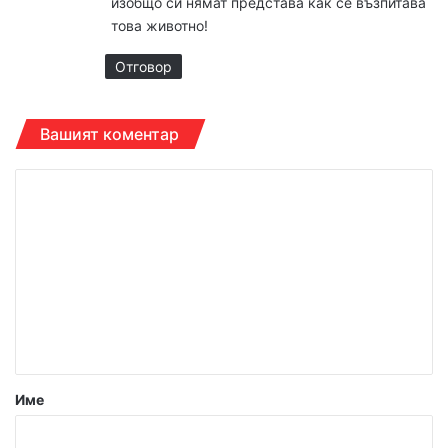
изобщо си нямат представа как се възпитава
:
това животно!
Отговор
Вашият коментар
К
о
м
е
н
т
а
р
Име
: