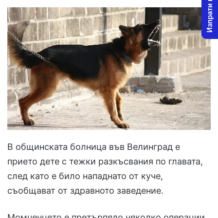
Изпрати новина
В общинската болница във Велинград е
прието дете с тежки разкъсвания по главата,
след като е било нападнато от куче,
съобщават от здравното заведение.
Момченцето е претърпяло няколко операции