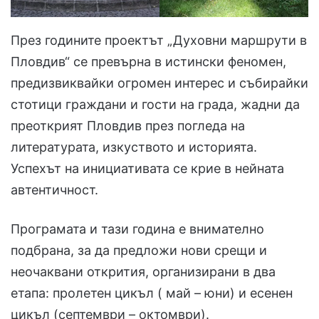
През годините проектът „Духовни маршрути в
Пловдив“ се превърна в истински феномен,
предизвиквайки огромен интерес и събирайки
стотици граждани и гости на града, жадни да
преоткрият Пловдив през погледа на
литературата, изкуството и историята.
Успехът на инициативата се крие в нейната
автентичност.
Програмата и тази година е внимателно
подбрана, за да предложи нови срещи и
неочаквани открития, организирани в два
етапа: пролетен цикъл ( май – юни) и есенен
цикъл (септември – октомври).