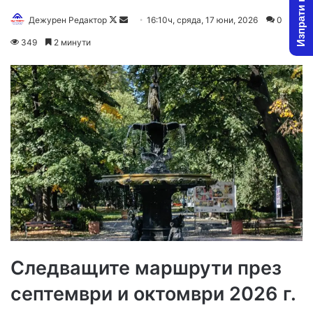
Изпрати новина
Follow
Send
Дежурен Редактор
16:10ч, сряда, 17 юни, 2026
0
on
an
349
2 минути
X
email
Следващите маршрути през
септември и октомври 2026 г.