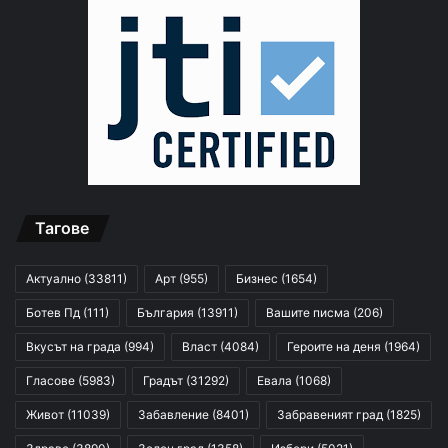
Тагове
Актуално
(33811)
Арт
(955)
Бизнес
(1654)
Ботев Пд
(111)
България
(13911)
Вашите писма
(206)
Вкусът на града
(994)
Власт
(4084)
Героите на деня
(1964)
Гласове
(5983)
Градът
(31292)
Евала
(1068)
Живот
(11039)
Забавление
(8401)
Забравеният град
(1825)