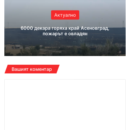
Актуално
6000 декара горяха край Асеновград,
пожарът е овладян
Вашият коментар
К
о
м
е
н
т