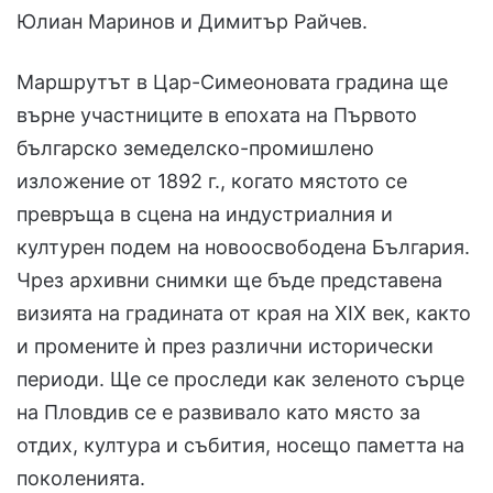
Юлиан Маринов и Димитър Райчев.
Маршрутът в Цар-Симеоновата градина ще
върне участниците в епохата на Първото
българско земеделско-промишлено
изложение от 1892 г., когато мястото се
превръща в сцена на индустриалния и
културен подем на новоосвободена България.
Чрез архивни снимки ще бъде представена
визията на градината от края на XIX век, както
и промените ѝ през различни исторически
периоди. Ще се проследи как зеленото сърце
на Пловдив се е развивало като място за
отдих, култура и събития, носещо паметта на
поколенията.