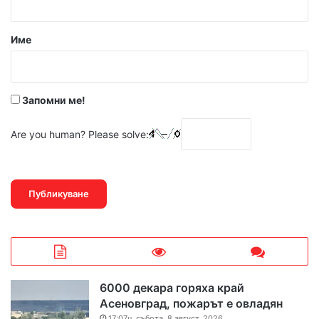
а
р
Име
:
*
Запомни ме!
Are you human? Please solve:
6000 декара горяха край
Асеновград, пожарът е овладян
17:07ч, събота, 8 август, 2026