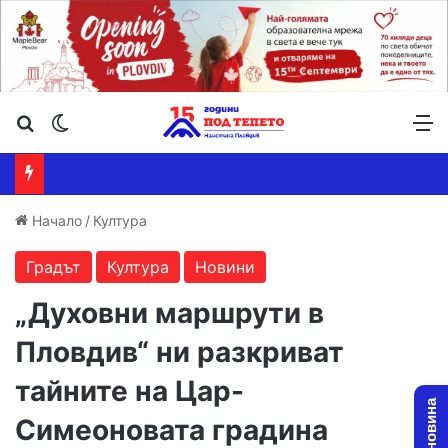
Търсене ...
Switch skin
М
Начало
/
Култура
Градът
Култура
Новини
„Духовни маршрути в
Пловдив“ ни разкриват
тайните на Цар-
Симеоновата градина