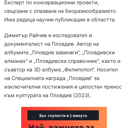
Експерт по консервационни проекти,
свързани с опазване на биоразнообразието.
Има редица научни публикации в областта.
Димитър Райчев е изследовател и
документалист на Пловдив. Автор на
албумите „Пловдив завинаги“, „Пловдивски
алманах“ и „Пловдивски справочник“, както и
съавтор на 3D албума „Филипопол“. Носител
на Специалната награда „Пловдив“ за
изключителни постижения и цялостен принос
към културата на Пловдив (2023).