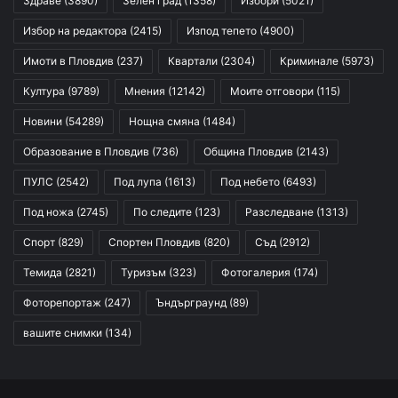
Здраве
(3890)
Зелен град
(1358)
Избори
(5021)
Избор на редактора
(2415)
Изпод тепето
(4900)
Имоти в Пловдив
(237)
Квартали
(2304)
Криминале
(5973)
Култура
(9789)
Мнения
(12142)
Моите отговори
(115)
Новини
(54289)
Нощна смяна
(1484)
Образование в Пловдив
(736)
Община Пловдив
(2143)
ПУЛС
(2542)
Под лупа
(1613)
Под небето
(6493)
Под ножа
(2745)
По следите
(123)
Разследване
(1313)
Спорт
(829)
Спортен Пловдив
(820)
Съд
(2912)
Темида
(2821)
Туризъм
(323)
Фотогалерия
(174)
Фоторепортаж
(247)
Ъндърграунд
(89)
вашите снимки
(134)