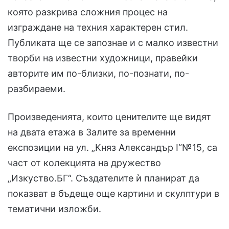
която разкрива сложния процес на
изграждане на техния характерен стил.
Публиката ще се запознае и с малко известни
творби на известни художници, правейки
авторите им по-близки, по-познати, по-
разбираеми.
Произведенията, които ценителите ще видят
на двата етажа в Залите за временни
експозиции на ул. „Княз Александър I“№15, са
част от колекцията на дружество
„Изкуство.БГ“. Създателите ѝ планират да
показват в бъдеще още картини и скулптури в
тематични изложби.