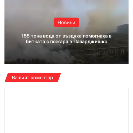
te
bo
ub
ra
ok
e
m
Новини
155 тона вода от въздуха помогнаха в
битката с пожара в Пазарджишко
Вашият коментар
К
о
м
е
н