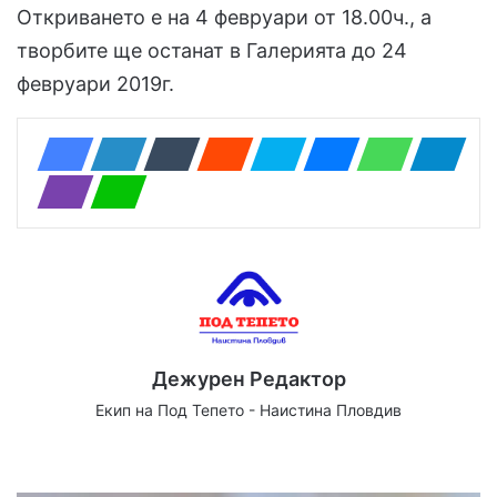
Откриването е на 4 февруари от 18.00ч., а
творбите ще останат в Галерията до 24
февруари 2019г.
Дежурен Редактор
Екип на Под Тепето - Наистина Пловдив
We
Fa
X
Yo
Ins
bsi
ce
uT
tag