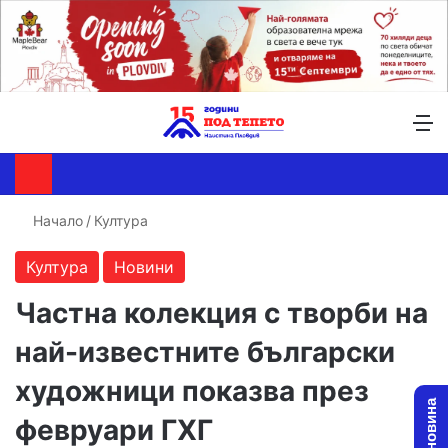
Търсене ...
Switch skin
М
Начало
/
Култура
Култура
Новини
Частна колекция с творби на
най-известните български
художници показва през
февруари ГХГ