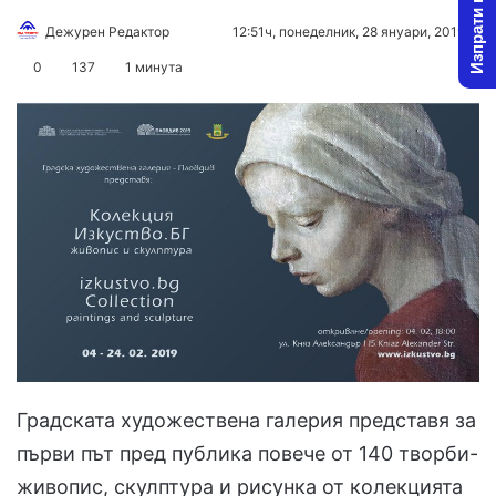
Изпрати новина
Дежурен Редактор
F
S
12:51ч, понеделник, 28 януари, 2019
o
e
0
137
1 минута
l
n
l
d
o
a
w
n
o
e
n
m
X
a
i
l
Градската художествена галерия представя за
първи път пред публика повече от 140 творби-
живопис, скулптура и рисунка от колекцията