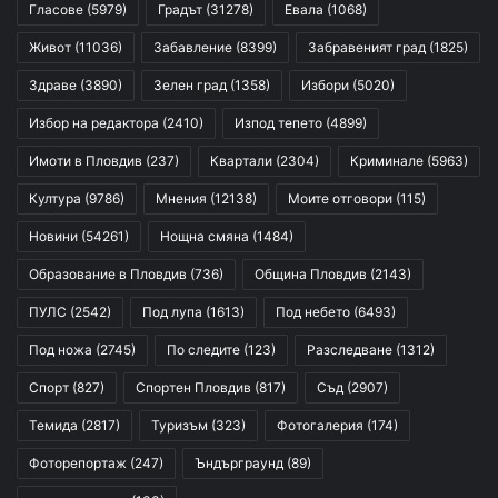
Гласове
(5979)
Градът
(31278)
Евала
(1068)
Живот
(11036)
Забавление
(8399)
Забравеният град
(1825)
Здраве
(3890)
Зелен град
(1358)
Избори
(5020)
Избор на редактора
(2410)
Изпод тепето
(4899)
Имоти в Пловдив
(237)
Квартали
(2304)
Криминале
(5963)
Култура
(9786)
Мнения
(12138)
Моите отговори
(115)
Новини
(54261)
Нощна смяна
(1484)
Образование в Пловдив
(736)
Община Пловдив
(2143)
ПУЛС
(2542)
Под лупа
(1613)
Под небето
(6493)
Под ножа
(2745)
По следите
(123)
Разследване
(1312)
Спорт
(827)
Спортен Пловдив
(817)
Съд
(2907)
Темида
(2817)
Туризъм
(323)
Фотогалерия
(174)
Фоторепортаж
(247)
Ъндърграунд
(89)