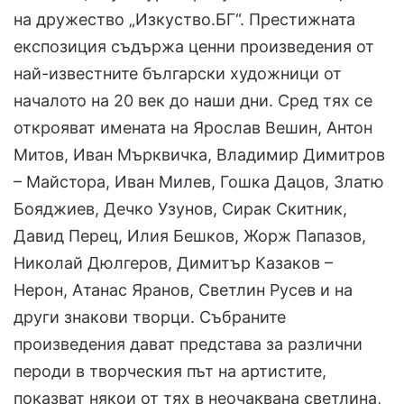
на дружество „Изкуство.БГ“. Престижната
експозиция съдържа ценни произведения от
най-известните български художници от
началото на 20 век до наши дни. Сред тях се
открояват имената на Ярослав Вешин, Антон
Митов, Иван Мърквичка, Владимир Димитров
– Майстора, Иван Милев, Гошка Дацов, Златю
Бояджиев, Дечко Узунов, Сирак Скитник,
Давид Перец, Илия Бешков, Жорж Папазов,
Николай Дюлгеров, Димитър Казаков –
Нерон, Атанас Яранов, Светлин Русев и на
други знакови творци. Събраните
произведения дават представа за различни
пероди в творческия път на артистите,
показват някои от тях в неочаквана светлина,