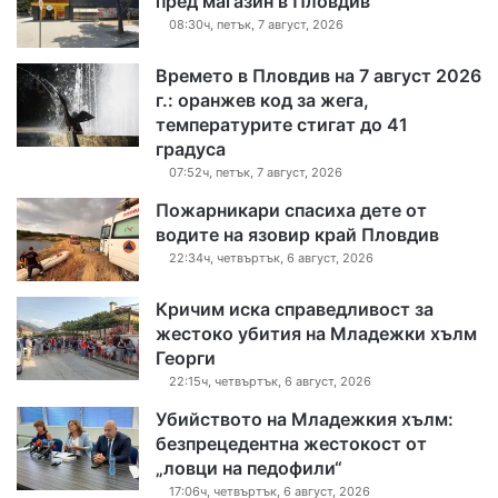
пред магазин в Пловдив
08:30ч, петък, 7 август, 2026
Времето в Пловдив на 7 август 2026
г.: оранжев код за жега,
температурите стигат до 41
градуса
07:52ч, петък, 7 август, 2026
Пожарникари спасиха дете от
водите на язовир край Пловдив
22:34ч, четвъртък, 6 август, 2026
Кричим иска справедливост за
жестоко убития на Младежки хълм
Георги
22:15ч, четвъртък, 6 август, 2026
Убийството на Младежкия хълм:
безпрецедентна жестокост от
„ловци на педофили“
17:06ч, четвъртък, 6 август, 2026