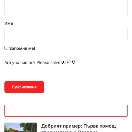
т
а
р
Име
:
*
Запомни ме!
Are you human? Please solve:
Добрият пример: Първа помощ