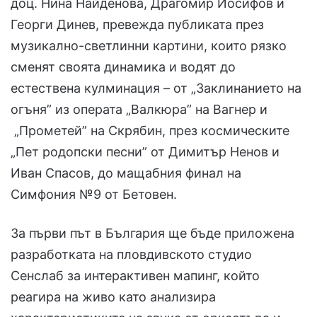
доц. Нина Найденова, Драгомир Йосифов и
Георги Динев, превежда публиката през
музикално-светлинни картини, които рязко
сменят своята динамика и водят до
естествена кулминация – от „Заклинанието на
огъня” из операта „Валкюра” на Вагнер и
„Прометей” на Скрябин, през космическите
„Пет родопски песни” от Димитър Ненов и
Иван Спасов, до мащабния финал на
Симфония №9 от Бетовен.
За първи път в България ще бъде приложена
разработката на пловдивското студио
Сенслаб за интерактивен мапинг, който
реагира на живо като анализира