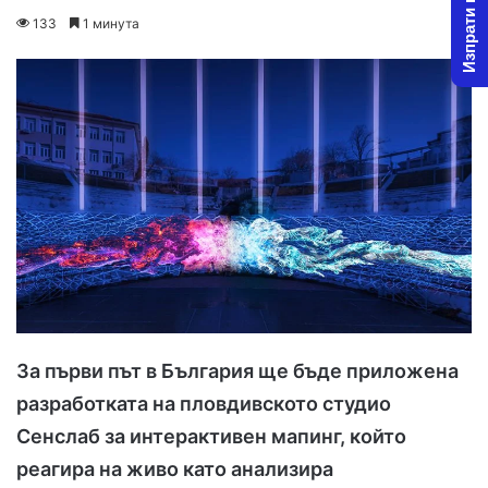
Изпрати новина
o
e
133
1 минута
l
n
l
d
o
a
w
n
o
e
n
m
X
a
i
l
За първи път в България ще бъде приложена
разработката на пловдивското студио
Сенслаб за интерактивен мапинг, който
реагира на живо като анализира