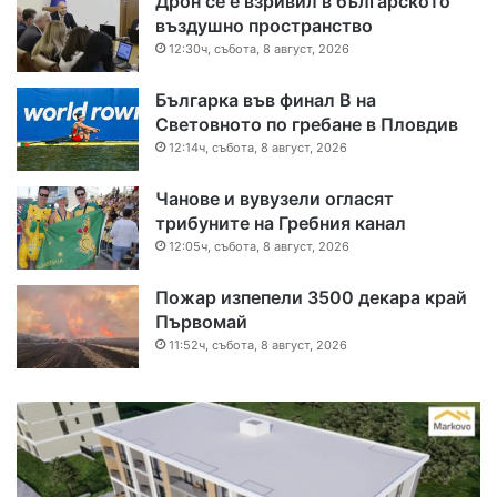
Дрон се е взривил в българското
въздушно пространство
12:30ч, събота, 8 август, 2026
Българка във финал B на
Световното по гребане в Пловдив
12:14ч, събота, 8 август, 2026
Чанове и вувузели огласят
трибуните на Гребния канал
12:05ч, събота, 8 август, 2026
Пожар изпепели 3500 декара край
Първомай
11:52ч, събота, 8 август, 2026