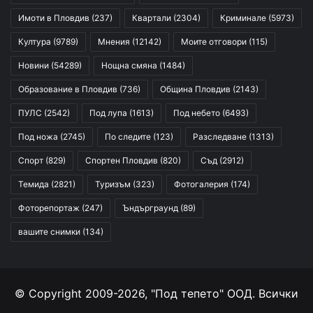
Имоти в Пловдив
(237)
Квартали
(2304)
Криминале
(5973)
Култура
(9789)
Мнения
(12142)
Моите отговори
(115)
Новини
(54289)
Нощна смяна
(1484)
Образование в Пловдив
(736)
Община Пловдив
(2143)
ПУЛС
(2542)
Под лупа
(1613)
Под небето
(6493)
Под ножа
(2745)
По следите
(123)
Разследване
(1313)
Спорт
(829)
Спортен Пловдив
(820)
Съд
(2912)
Темида
(2821)
Туризъм
(323)
Фотогалерия
(174)
Фоторепортаж
(247)
Ъндърграунд
(89)
вашите снимки
(134)
© Copyright 2009-2026, "Под тепето" ООД. Всички