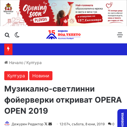
Търсене ...
Switch skin
М
Начало
/
Култура
Култура
Новини
Музикално-светлинни
фойерверки откриват OPERA
OPEN 2019
Дежурен Редактор
F
S
12:07ч, събота, 8 юни, 2019
0