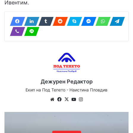
Ивентим.
Дежурен Редактор
Екип на Под Тепето - Наистина Пловдив
We
Fa
X
Yo
Ins
bsi
ce
uT
tag
te
bo
ub
ra
ok
e
m