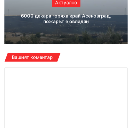
Актуално
6000 декара горяха край Асеновград,
пожарът е овладян
Вашият коментар
К
о
м
е
н
т
а