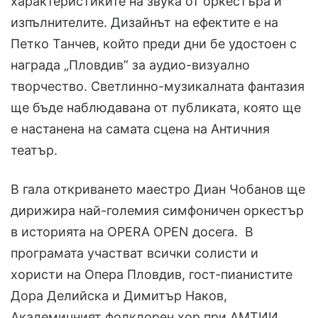
характеристиките на звука от оркестъра и
изпълнителите. Дизайнът на ефектите е на
Петко Танчев, който преди дни бе удостоен с
награда „Пловдив” за аудио-визуално
творчество. Светлинно-музикалната фантазия
ще бъде наблюдавана от публиката, която ще
е настанена на самата сцена на Античния
театър.
В гала откриването маестро Диан Чобанов ще
дирижира най-големия симфоничен оркестър
в историята на OPERA OPEN досега. В
програмата участват всички солисти и
хористи на Опера Пловдив, гост-пианистите
Дора Делийска и Димитър Наков,
Академичният фолклорен хор при АМТИИ