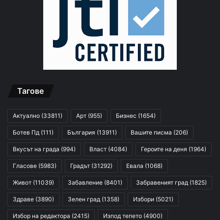
Тагове
Актуално
(33811)
Арт
(955)
Бизнес
(1654)
Ботев Пд
(111)
България
(13911)
Вашите писма
(206)
Вкусът на града
(994)
Власт
(4084)
Героите на деня
(1964)
Гласове
(5983)
Градът
(31292)
Евала
(1068)
Живот
(11039)
Забавление
(8401)
Забравеният град
(1825)
Здраве
(3890)
Зелен град
(1358)
Избори
(5021)
Избор на редактора
(2415)
Изпод тепето
(4900)