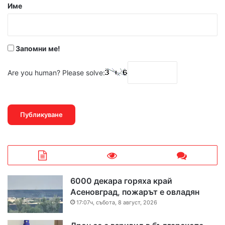
р
Име
:
*
Запомни ме!
Are you human? Please solve:
6000 декара горяха край
Асеновград, пожарът е овладян
17:07ч, събота, 8 август, 2026