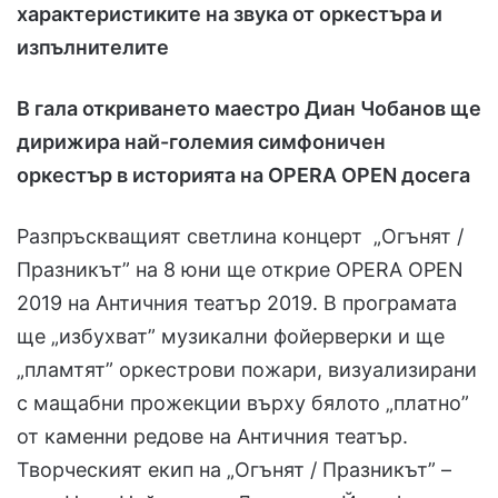
характеристиките на звука от оркестъра и
изпълнителите
В гала откриването маестро Диан Чобанов ще
дирижира най-големия симфоничен
оркестър в историята на OPERA OPEN досега
Разпръскващият светлина концерт „Огънят /
Празникът” на 8 юни ще открие OPERA OPEN
2019 на Античния театър 2019. В програмата
ще „избухват” музикални фойерверки и ще
„пламтят” оркестрови пожари, визуализирани
с мащабни прожекции върху бялото „платно”
от каменни редове на Античния театър.
Творческият екип на „Огънят / Празникът” –