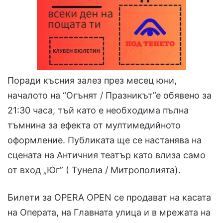
Поради късния залез през месец юни,
началото на “Огънят / Празникът”е обявено за
21:30 часа, тъй като е необходима пълна
тъмнина за ефекта от мултимедийното
оформление. Публиката ще се настанява на
сцената на Античния театър като влиза само
от вход „Юг” ( Тунела / Митрополията).
Билети за OPERA OPEN се продават на касата
на Операта, на Главната улица и в мрежата на