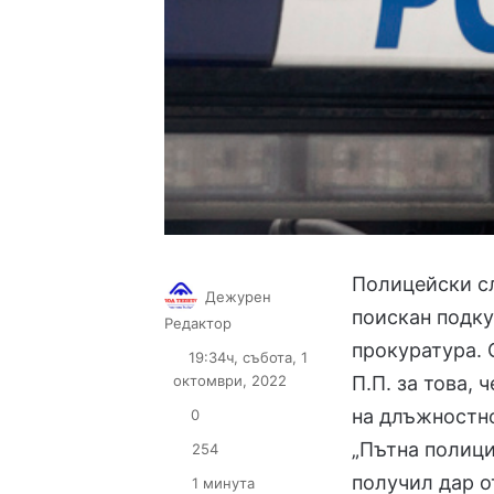
Полицейски сл
Дежурен
поискан подку
Follow
Send
Редактор
on
an
прокуратура. 
19:34ч, събота, 1
X
email
октомври, 2022
П.П. за това, 
на длъжностн
0
„Пътна полици
254
получил дар от
1 минута