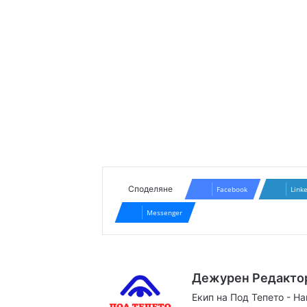
Споделяне
Facebook
Link
Messenger
Дежурен Редакто
Екип на Под Тепето - Н