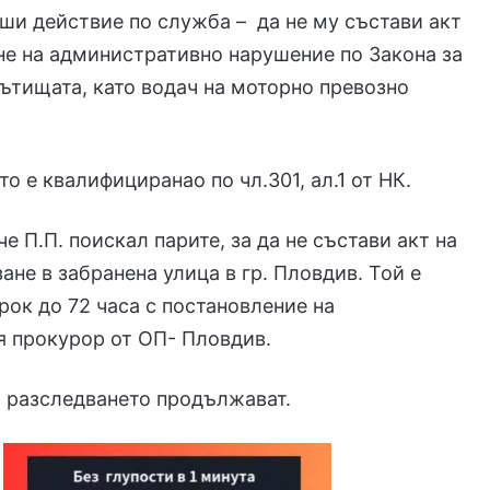
рши действие по служба – да не му състави акт
не на административно нарушение по Закона за
ътищата, като водач на моторно превозно
о е квалифициранао по чл.301, ал.1 от НК.
че П.П. поискал парите, за да не състави акт на
ане в забранена улица в гр. Пловдив. Той е
рок до 72 часа с постановление на
 прокурор от ОП- Пловдив.
 разследването продължават.