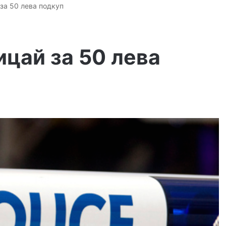
за 50 лева подкуп
цай за 50 лева