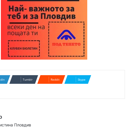
edIn
Tumblr
Reddit
Skype
р
аистина Пловдив