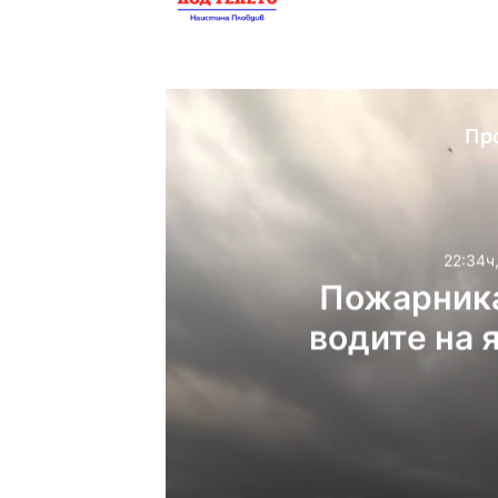
Website
Facebook
X
YouTube
Instag
Пр
22:34ч
Пожарника
водите на 
22:34ч, четвъртък, 6 ав