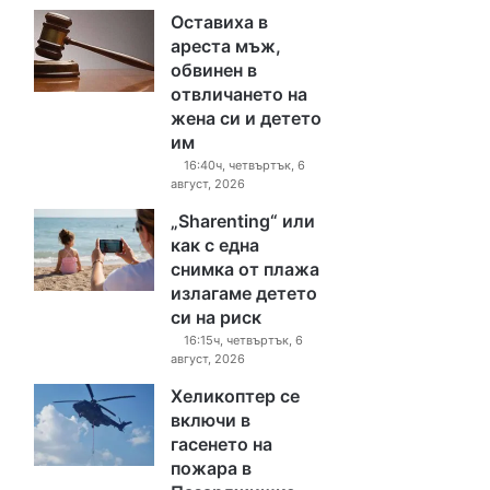
Оставиха в
ареста мъж,
обвинен в
отвличането на
жена си и детето
им
16:40ч, четвъртък, 6
август, 2026
„Sharenting“ или
как с една
снимка от плажа
излагаме детето
си на риск
16:15ч, четвъртък, 6
август, 2026
Хеликоптер се
включи в
гасенето на
пожара в