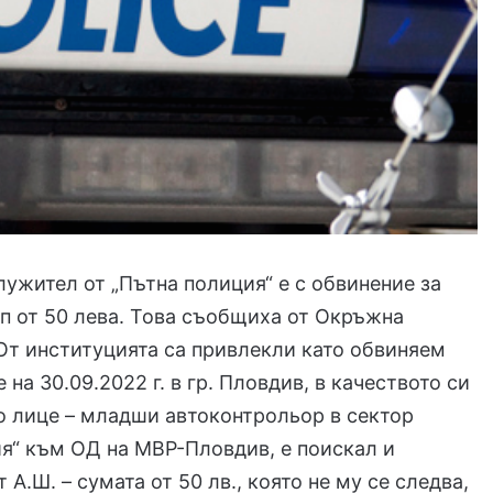
ужител от „Пътна полиция“ е с обвинение за
п от 50 лева. Това съобщиха от Окръжна
От институцията са привлекли като обвиняем
че на 30.09.2022 г. в гр. Пловдив, в качеството си
о лице – младши автоконтрольор в сектор
я“ към ОД на МВР-Пловдив, е поискал и
 А.Ш. – сумата от 50 лв., която не му се следва,