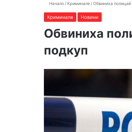
Начало
/
Криминале
/
Обвиниха полицай 
Криминале
Новини
Обвиниха поли
подкуп