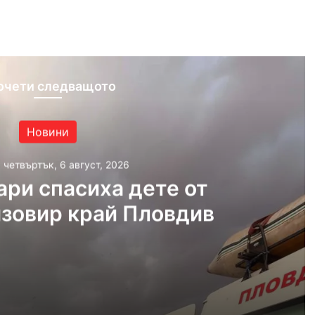
ram
очети следващото
Новини
, четвъртък, 6 август, 2026
ри спасиха дете от
язовир край Пловдив
густ, 2026
Пожарникари спасиха дете от водите на язовир край Пловдив