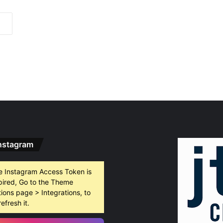
густ, 2026
Хеликоптер се включи в гасенето на пожара в Пазарджишко
густ, 2026
Район „Северен“ продължава премахването на изоставени коли
nstagram
густ, 2026
БХК: След случаите в Пловдив и Банско държавата е длъжна да разследва омразата
e Instagram Access Token is
pired, Go to the Theme
ions page > Integrations, to
густ, 2026
refresh it.
10 младежи от 14 до 17 г. са задържани за убийството на Младежкия хълм