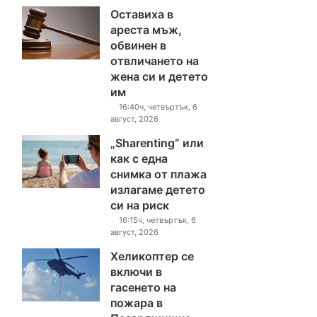
Оставиха в
ареста мъж,
обвинен в
отвличането на
жена си и детето
им
16:40ч, четвъртък, 6
август, 2026
„Sharenting“ или
как с една
снимка от плажа
излагаме детето
си на риск
16:15ч, четвъртък, 6
август, 2026
Хеликоптер се
включи в
гасенето на
пожара в