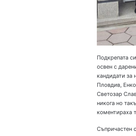
Подкрепата си
освен с дарен
кандидати за 
Пловдив, Енко
Светозар Слав
никога но так
коментираха т
Съпричастен с