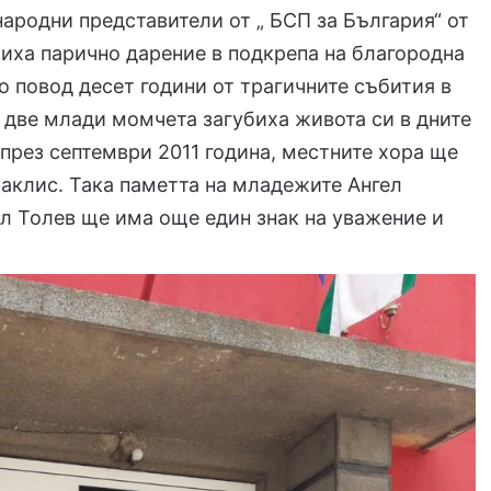
народни представители от „ БСП за България“ от
иха парично дарение в подкрепа на благородна
о повод десет години от трагичните събития в
о две млади момчета загубиха живота си в дните
през септември 2011 година, местните хора ще
аклис. Така паметта на младежите Ангел
л Толев ще има още един знак на уважение и