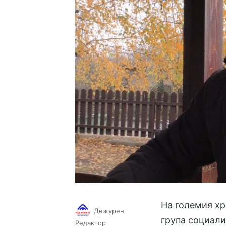
На големия хр
Дежурен
група социали
Follow
Send
Редактор