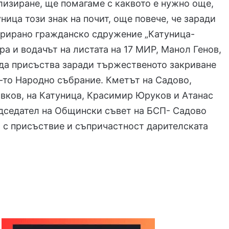
лизиране, ще помагаме с каквото е нужно още,
ница този знак на почит, още повече, че заради
трирано гражданско сдружение „Катуница-
ира и водачът на листата на 17 МИР, Манол Генов,
 да присъства заради тържественото закриване
-то Народно събрание. Кметът на Садово,
вков, на Катуница, Красимир Юруков и Атанас
дседател на Общински съвет на БСП- Садово
 с присъствие и съпричастност дарителската