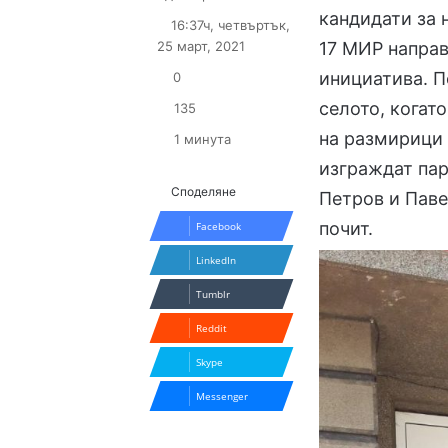
on
an
кандидати за 
16:37ч, четвъртък,
X
email
25 март, 2021
17 МИР направ
инициатива. П
0
селото, когат
135
на размирици 
1 минута
изграждат пар
Споделяне
Петров и Паве
почит.
Facebook
LinkedIn
Tumblr
Reddit
Skype
Messenger