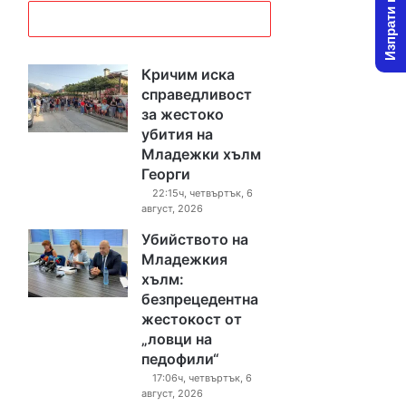
Изпрати новина
Кричим иска
справедливост
за жестоко
убития на
Младежки хълм
Георги
22:15ч, четвъртък, 6
август, 2026
Убийството на
Младежкия
хълм:
безпрецедентна
жестокост от
„ловци на
педофили“
17:06ч, четвъртък, 6
август, 2026