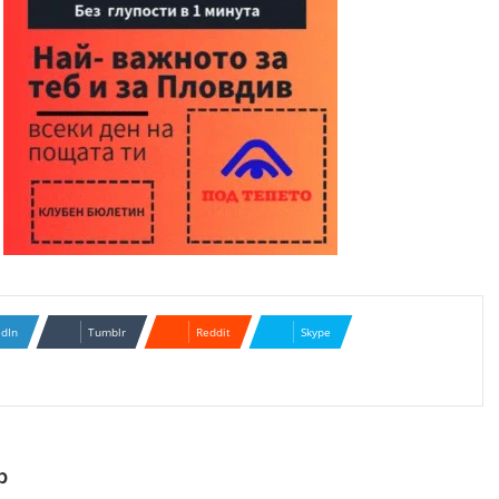
edIn
Tumblr
Reddit
Skype
р