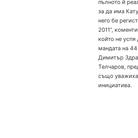
пълното й реа
за да има Кату
него бе регис
2011“, комент
който не успя
мандата на 44
Димитър Здра
Телчаров, пре
също уважиха
инициатива.