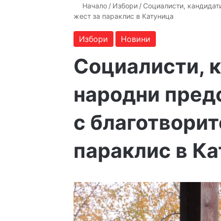
Начало
/
Избори
/
Социалисти, кандидати
жест за параклис в Катуница
Избори
Новини
Социалисти, 
народни предс
с благотворит
параклис в К