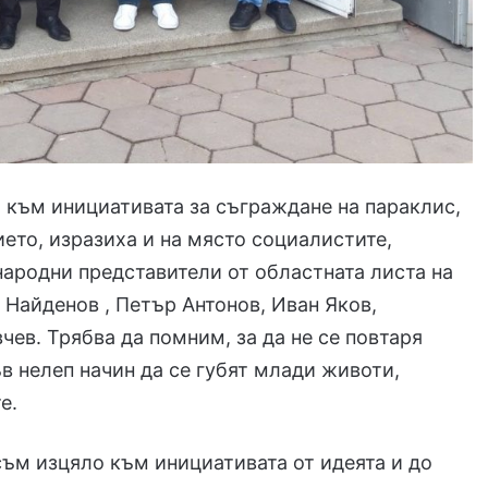
 към инициативата за съграждане на параклис,
ието, изразиха и на място социалистите,
народни представители от областната листа на
 Найденов , Петър Антонов, Иван Яков,
чев. Трябва да помним, за да не се повтаря
ъв нелеп начин да се губят млади животи,
е.
ъм изцяло към инициативата от идеята и до