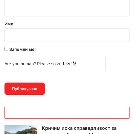
т
а
р
Име
:
*
Запомни ме!
Are you human? Please solve:
Кричим иска справедливост за