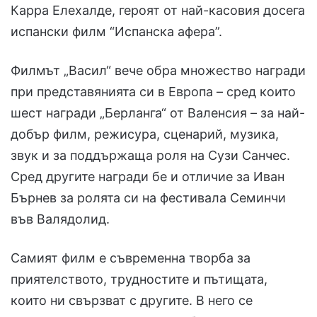
Карра Елехалде, героят от най-касовия досега
испански филм “Испанска афера”.
Филмът „Васил“ вече обра множество награди
при представянията си в Европа – сред които
шест награди „Берланга“ от Валенсия – за най-
добър филм, режисура, сценарий, музика,
звук и за поддържаща роля на Сузи Санчес.
Сред другите награди бе и отличие за Иван
Бърнев за ролята си на фестивала Семинчи
във Валядолид.
Самият филм е съвременна творба за
приятелството, трудностите и пътищата,
които ни свързват с другите. В него се