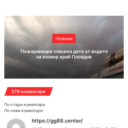
Website
Facebook
X
YouTube
Instagram
Новини
Пожарникари спасиха дете от водите
на язовир край Пловдив
579 коментари
Навигация
По-стари коментари
По-нови коментари
за
к
https://gg88.center/
коментарите
а