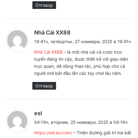
Отговор
к
Nhà Cái XX88
а
19:41ч, четвъртък, 27 ноември, 2025 в 19:41ч
з
Nhà Cái XX88
– là một nhà cái cá cược trực
а
tuyến đáng tin cậy, được thiết kế với giao diện
:
trực quan, dễ dàng thao tác, phù hợp cho cả
người mới bắt đầu lẫn các tay chơi lâu năm.
Отговор
к
esl
а
04:19ч, вторник, 25 ноември, 2025 в 04:19ч
з
https://esl.eu.com/
– Thiên đường giải trí mà bất
а