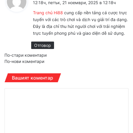
а
12:18ч, петък, 21 ноември, 2025 в 12:18ч
з
Trang chủ Hi88
cung cấp nền tảng cá cược trực
а
tuyến với các trò chơi và dịch vụ giải trí đa dạng.
:
Đây là địa chỉ thu hút người chơi với trải nghiệm
trực tuyến phong phú và giao diện dễ sử dụng.
Отговор
Навигация
По-стари коментари
По-нови коментари
за
коментарите
Вашият коментар
К
о
м
е
н