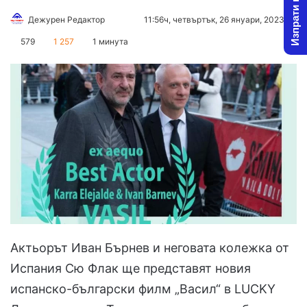
Изпрати новина
Follow
Send
Дежурен Редактор
11:56ч, четвъртък, 26 януари, 2023
on
an
579
1 257
1 минута
X
email
Актьорът Иван Бърнев и неговата колежка от
Испания Сю Флак ще представят новия
испанско-български филм „Васил“ в LUCKY