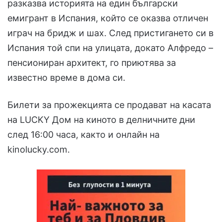
разказва историята на един български
емигрант в Испания, който се оказва отличен
играч на бридж и шах. След пристигането си в
Испания той спи на улицата, докато Алфредо –
пенсиониран архитект, го приютява за
известно време в дома си.
Билети за прожекцията се продават на касата
на LUCKY Дом на киното в делничните дни
след 16:00 часа, както и онлайн на
kinolucky.com.