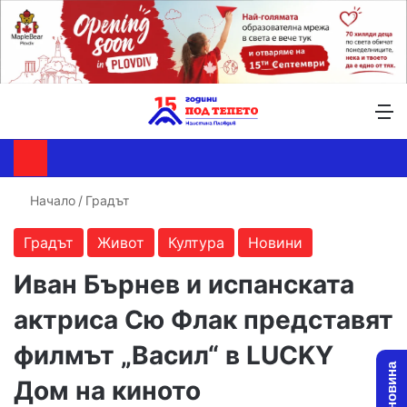
Търсене ...
Switch skin
М
Начало
/
Градът
Градът
Живот
Култура
Новини
Иван Бърнев и испанската
актриса Сю Флак представят
филмът „Васил“ в LUCKY
Дом на киното