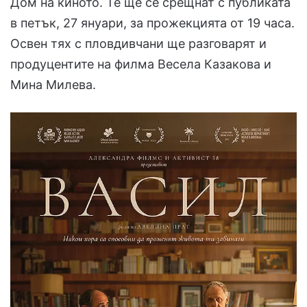
Дом на киното. Те ще се срещнат с публиката
в петък, 27 януари, за прожекцията от 19 часа.
Освен тях с пловдивчани ще разговарят и
продуцентите на филма Весела Казакова и
Мина Милева.