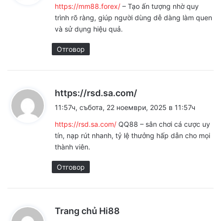
https://mm88.forex/
– Tạo ấn tượng nhờ quy
а
trình rõ ràng, giúp người dùng dễ dàng làm quen
:
và sử dụng hiệu quả.
Отговор
к
https://rsd.sa.com/
а
11:57ч, събота, 22 ноември, 2025 в 11:57ч
з
https://rsd.sa.com/
QQ88 – sân chơi cá cược uy
а
tín, nạp rút nhanh, tỷ lệ thưởng hấp dẫn cho mọi
:
thành viên.
Отговор
к
Trang chủ Hi88