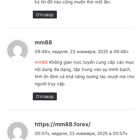
kỳ tín đồ nào cũng muốn thử một lần.
:
Отговор
к
mm88
а
09:48ч, неделя, 23 ноември, 2025 в 09:48ч
з
mm88
Không gian trực tuyến cung cấp các mục
а
nội dung đa dạng, tập trung vào sự minh bạch,
:
tính ổn định và khả năng tương tác mượt mà cho
người truy cập.
Отговор
к
https://mm88.forex/
а
00:07ч, неделя, 23 ноември, 2025 в 00:07ч
з