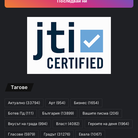
Последвай ни
Тагове
Актуално
(33794)
Арт
(954)
Бизнес
(1654)
Ботев Пд
(111)
България
(13899)
Вашите писма
(206)
Вкусът на града
(994)
Власт
(4082)
Героите на деня
(1964)
Гласове
(5979)
Градът
(31276)
Евала
(1067)