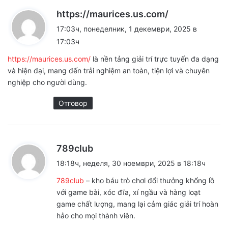
к
https://maurices.us.com/
а
17:03ч, понеделник, 1 декември, 2025 в
з
17:03ч
а
https://maurices.us.com/
là nền tảng giải trí trực tuyến đa dạng
:
và hiện đại, mang đến trải nghiệm an toàn, tiện lợi và chuyên
nghiệp cho người dùng.
Отговор
к
789club
а
18:18ч, неделя, 30 ноември, 2025 в 18:18ч
з
789club
– kho báu trò chơi đổi thưởng khổng lồ
а
với game bài, xóc đĩa, xí ngầu và hàng loạt
:
game chất lượng, mang lại cảm giác giải trí hoàn
hảo cho mọi thành viên.