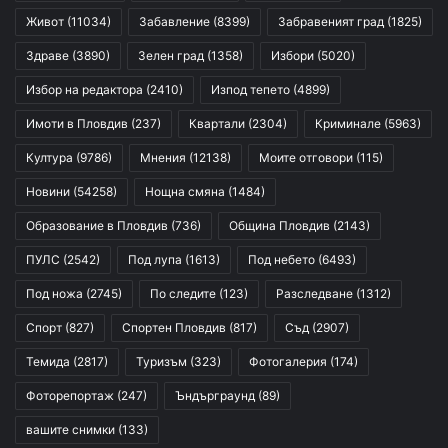
Живот
(11034)
Забавление
(8399)
Забравеният град
(1825)
Здраве
(3890)
Зелен град
(1358)
Избори
(5020)
Избор на редактора
(2410)
Изпод тепето
(4899)
Имоти в Пловдив
(237)
Квартали
(2304)
Криминале
(5963)
Култура
(9786)
Мнения
(12138)
Моите отговори
(115)
Новини
(54258)
Нощна смяна
(1484)
Образование в Пловдив
(736)
Община Пловдив
(2143)
ПУЛС
(2542)
Под лупа
(1613)
Под небето
(6493)
Под ножа
(2745)
По следите
(123)
Разследване
(1312)
Спорт
(827)
Спортен Пловдив
(817)
Съд
(2907)
Темида
(2817)
Туризъм
(323)
Фотогалерия
(174)
Фоторепортаж
(247)
Ъндърграунд
(89)
вашите снимки
(133)