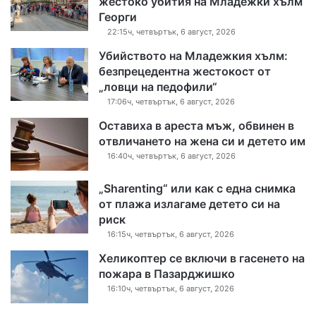
жестоко убития на Младежки хълм
Георги
22:15ч, четвъртък, 6 август, 2026
Убийството на Младежкия хълм:
безпрецедентна жестокост от
„ловци на педофили“
17:06ч, четвъртък, 6 август, 2026
Оставиха в ареста мъж, обвинен в
отвличането на жена си и детето им
16:40ч, четвъртък, 6 август, 2026
„Sharenting“ или как с една снимка
от плажа излагаме детето си на
риск
16:15ч, четвъртък, 6 август, 2026
Хеликоптер се включи в гасенето на
пожара в Пазарджишко
16:10ч, четвъртък, 6 август, 2026