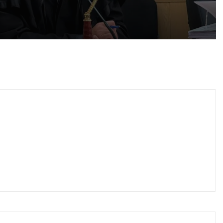
 2026
„Взели са му 30-те евро, да си хапнат дюнери“. Смразяващи детайли от екзекуцията на Младежкия хълм
 2026
Нови детйали за убийството в Пловдив: Нечовешка жестокост
 2026
НОИ вече ще превежда обезщетения и по сметки в Revolut
 2026
Георги Господинов: Насъскването е половината от поръчването на едно убийство