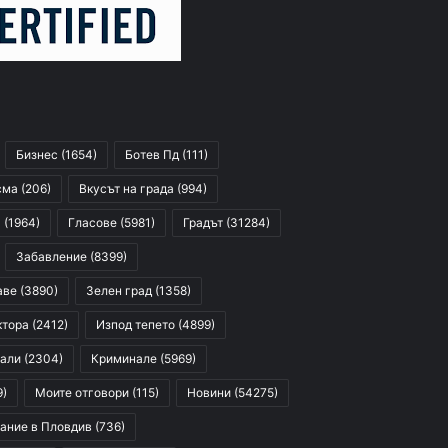
Бизнес
(1654)
Ботев Пд
(111)
сма
(206)
Вкусът на града
(994)
я
(1964)
Гласове
(5981)
Градът
(31284)
Забавление
(8399)
аве
(3890)
Зелен град
(1358)
ктора
(2412)
Изпод тепето
(4899)
али
(2304)
Криминале
(5969)
9)
Моите отговори
(115)
Новини
(54275)
ание в Пловдив
(736)