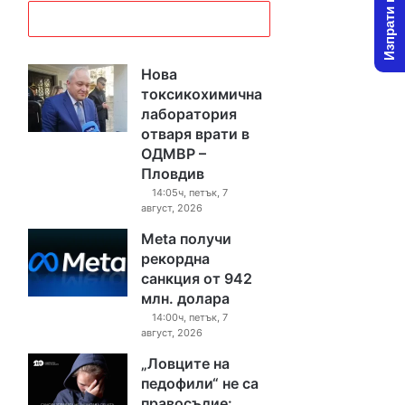
Изпрати новина
Нова
токсикохимична
лаборатория
отваря врати в
ОДМВР –
Пловдив
14:05ч, петък, 7
август, 2026
Meta получи
рекордна
санкция от 942
млн. долара
14:00ч, петък, 7
август, 2026
„Ловците на
педофили“ не са
правосъдие: