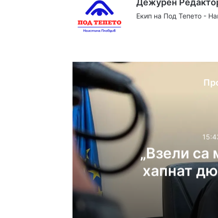
Дежурен Редакто
Екип на Под Тепето - Н
Website
Facebook
X
YouTube
Instag
Пр
15:4
„Взели са 
хапнат дю
детайли 
Мла