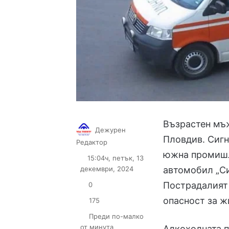
Възрастен мъж
Дежурен
Пловдив. Сигн
Follow
Send
Редактор
on
an
южна промишле
15:04ч, петък, 13
X
email
декември, 2024
автомобил „С
Пострадалият 
0
опасност за ж
175
Преди по-малко
от минута
Алкохолната п