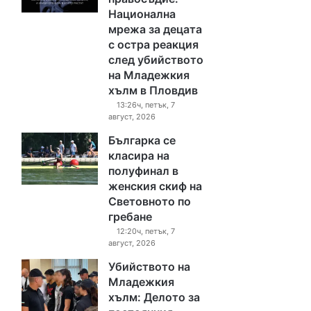
Национална
мрежа за децата
с остра реакция
след убийството
на Младежкия
хълм в Пловдив
13:26ч, петък, 7
август, 2026
Българка се
класира на
полуфинал в
женския скиф на
Световното по
гребане
12:20ч, петък, 7
август, 2026
Убийството на
Младежкия
хълм: Делото за