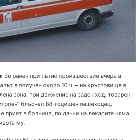
 бе ранен при пътно произшествие вчера в
алът е получен около 10 ч. – на кръстовище в
на зона, при движение на заден ход, товарен
итроен“ блъснал 88-годишен пешеходец.
е приет в болница, по данни на лекарите няма
ивота му.
роба на 51-годишния водач е отрицателна, а