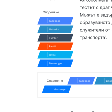
тестът с драг
Споделяне
Мъжът е задър
Facebook
образуваното
служители от 
LinkedIn
транспорта“.
Tumblr
Reddit
Skype
Messenger
Споделяне
Facebook
Link
Messenger