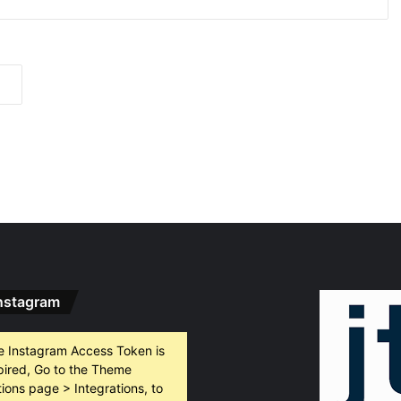
 2026
Нова токсикохимична лаборатория отваря врати в ОДМВР – Пловдив
 2026
а санкция от 942 млн. долара
 2026
„Ловците на педофили“ не са правосъдие: Национална мрежа за децата с остра реакция след убийството на Младежкия хълм в Пловдив
nstagram
 2026
Българка се класира на полуфинал в женския скиф на Световното по гребане
e Instagram Access Token is
pired, Go to the Theme
ions page > Integrations, to
 2026