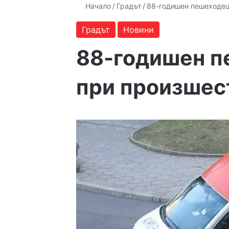
Начало
/
Градът
/
88-годишен пешеходец
Градът
Новини
88-годишен п
при произшес