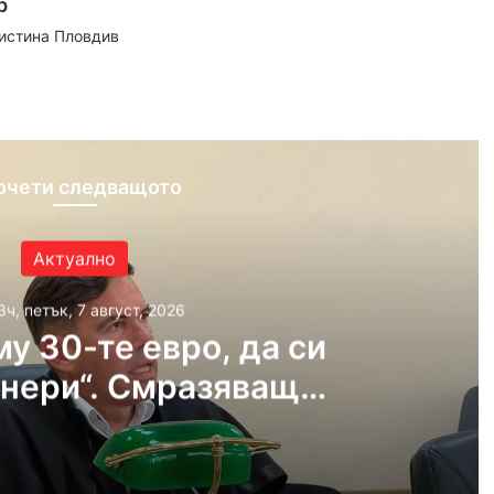
р
аистина Пловдив
ram
очети следващото
Актуално
3ч, петък, 7 август, 2026
му 30-те евро, да си
нери“. Смразяващи
от екзекуцията на
дежкия хълм