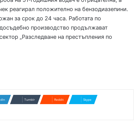
 чек реагирал положително на бензодиазепини.
жан за срок до 24 часа. Работата по
 досъдебно производство продължават
сектор „Разследване на престъпления по
edIn
Tumblr
Reddit
Skype