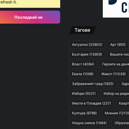
refresh it.
Убийството на Младежкия хълм: Делото за постоянния арест започна при закрити врати
Последвай ни
Тагове
 2026
Театър „Хенд“ дебютира на световния Edinburgh Festival Fringe
Актуално
(33800)
Арт
(955)
България
(13909)
Вашите пи
Власт
(4084)
Героите на ден
Евала
(1068)
Живот
(11036)
Забравеният град
(1825)
Здр
Избори
(5021)
Избор на реда
Имоти в Пловдив
(237)
Кварт
Култура
(9788)
Мнения
(1213
Нощна смяна
(1484)
Образов