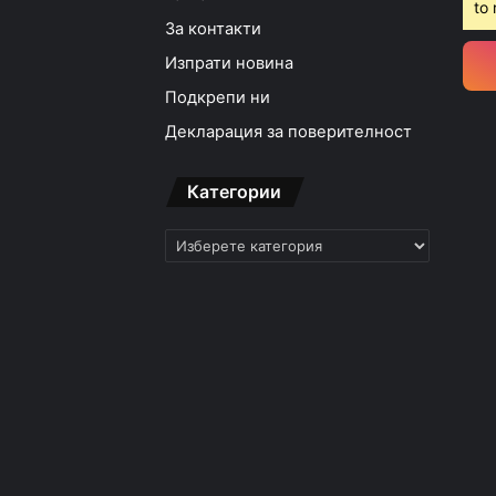
to 
За контакти
Изпрати новина
Подкрепи ни
12:03ч, петък, 7 август,
Декларация за поверителност
Категории
Категории