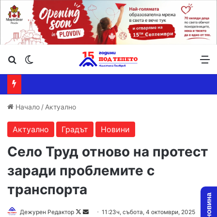
Търсене ...
Switch skin
М
Начало
/
Актуално
Актуално
Градът
Новини
Село Труд отново на протест
заради проблемите с
транспорта
Follow
Send
Дежурен Редактор
11:23ч, събота, 4 октомври, 2025