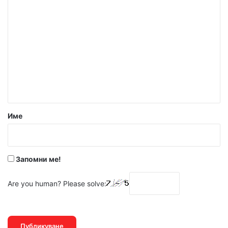
К
о
м
е
н
т
а
р
Име
:
*
Запомни ме!
Are you human? Please solve: