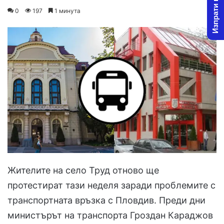
Изпрати новина
on
an
0
197
1 минута
X
email
Жителите на село Труд отново ще
протестират тази неделя заради проблемите с
транспортната връзка с Пловдив. Преди дни
министърът на транспорта Гроздан Караджов