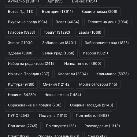
Актуално
(33811)
Арт
(955)
Бизнес
(1654)
Ботев Пд
(111)
България
(13911)
Вашите писма
(206)
Вкусът на града
(994)
Власт
(4084)
Героите на деня
(1964)
Гласове
(5983)
Градът
(31292)
Евала
(1068)
Живот
(11039)
Забавление
(8401)
Забравеният град
(1825)
Здраве
(3890)
Зелен град
(1358)
Избори
(5021)
Избор на редактора
(2415)
Изпод тепето
(4900)
Имоти в Пловдив
(237)
Квартали
(2304)
Криминале
(5973)
Култура
(9789)
Мнения
(12142)
Моите отговори
(115)
Новини
(54289)
Нощна смяна
(1484)
Образование в Пловдив
(736)
Община Пловдив
(2143)
ПУЛС
(2542)
Под лупа
(1613)
Под небето
(6493)
Под ножа
(2745)
По следите
(123)
Разследване
(1313)
Спорт
(829)
Спортен Пловдив
(820)
Съд
(2912)