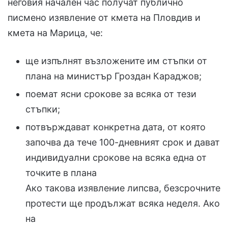
неговия начален час получат публично
писмено изявление от кмета на Пловдив и
кмета на Марица, че:
ще изпълнят възложените им стъпки от
плана на министър Гроздан Караджов;
поемат ясни срокове за всяка от тези
стъпки;
потвърждават конкретна дата, от която
започва да тече 100-дневният срок и дават
индивидуални срокове на всяка една от
точките в плана
Ако такова изявление липсва, безсрочните
протести ще продължат всяка неделя. Ако
на