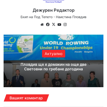
Дежурен Редактор
Екип на Под Тепето - Наистина Пловдив
Website
Facebook
X
YouTube
Instagram
Актуално
Пловдив ще е домакин на още две
Световни по гребане догодина
Вашият коментар