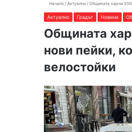
Начало
/
Актуално
/
Общината харчи 500 
Актуално
Градът
Новини
Об
Общината хар
нови пейки, к
велостойки