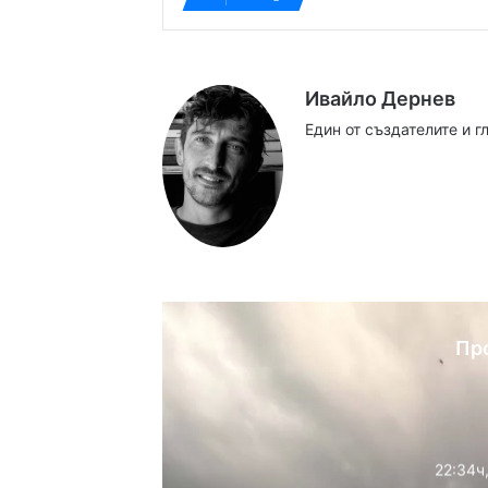
Ивайло Дернев
Един от създателите и 
Website
Facebook
X
YouTube
Instag
Пр
22:34ч