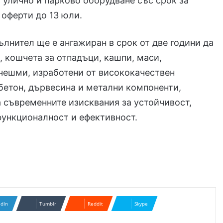
а улично и парково оборудване със срок за
 оферти до 13 юли.
лнител ще е ангажиран в срок от две години да
, кошчета за отпадъци, кашпи, маси,
чешми, изработени от висококачествен
етон, дървесина и метални компоненти,
 съвременните изисквания за устойчивост,
функционалност и ефективност.
edIn
Tumblr
Reddit
Skype