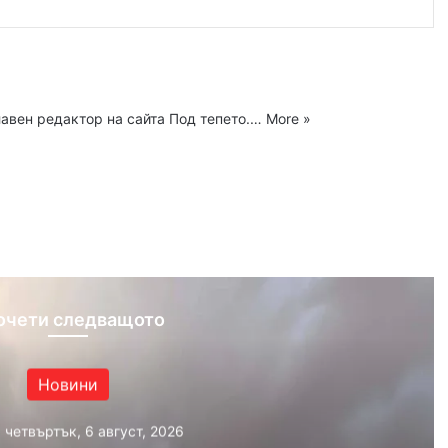
главен редактор на сайта Под тепето.…
More »
ram
очети следващото
Новини
, четвъртък, 6 август, 2026