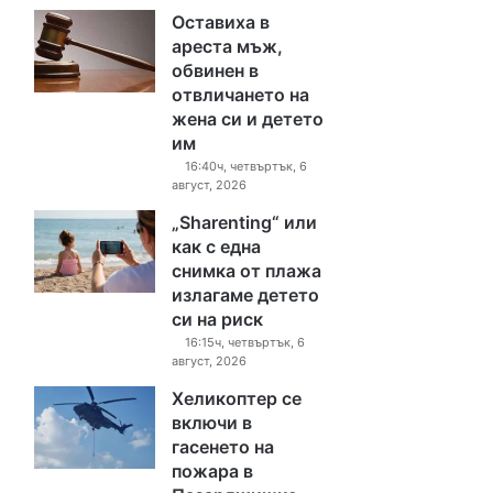
Оставиха в
ареста мъж,
обвинен в
отвличането на
жена си и детето
им
16:40ч, четвъртък, 6
август, 2026
„Sharenting“ или
как с една
снимка от плажа
излагаме детето
си на риск
16:15ч, четвъртък, 6
август, 2026
Хеликоптер се
включи в
гасенето на
пожара в