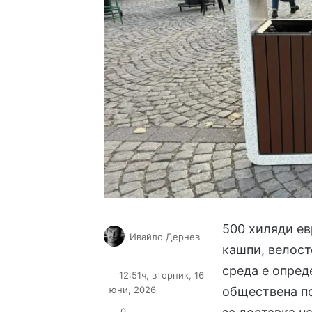
500 хиляди ев
Ивайло Дернев
кашпи, велост
Follow
Send
on
an
среда е опред
12:51ч, вторник, 16
X
email
юни, 2026
обществена п
0