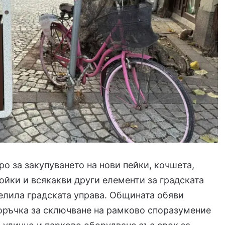
ро за закупуването на нови пейки, кочшета,
ойки и всякакви други елементи за градската
елила градската управа. Общината обяви
оръчка за сключване на рамково споразумение