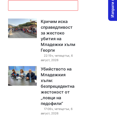
Изпрати новина
Кричим иска
справедливост
за жестоко
убития на
Младежки хълм
Георги
22:15ч, четвъртък, 6
август, 2026
Убийството на
Младежкия
хълм:
безпрецедентна
жестокост от
„ловци на
педофили“
17:06ч, четвъртък, 6
август, 2026