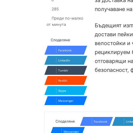
за доставка н
получаване на
285
Преди по-малко
от минута
Бъдещият изпъ
достави пейки
Споделяне
велостойки и 
Facebook
рециклируем б
отговарящи на
LinkedIn
безопасност, 
Tumblr
Reddit
Skype
Messenger
Споделяне
Facebook
Link
Messenger