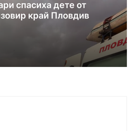
ри спасиха дете от
язовир край Пловдив
густ, 2026
Пожарникари спасиха дете от водите на язовир край Пловдив
густ, 2026
Кричим иска справедливост за жестоко убития на Младежки хълм Георги
густ, 2026
Убийството на Младежкия хълм: безпрецедентна жестокост от „ловци на педофили“