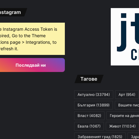
nstagram
густ, 2026
БХК: След случаите в Пловдив и Банско държавата е длъжна да разследва омразата
e Instagram Access Token is
pired, Go to the Theme
ions page > Integrations, to
густ, 2026
refresh it.
10 младежи от 14 до 17 г. са задържани за убийството на Младежкия хълм
Последвай ни
Тагове
густ, 2026
Служители на община Сопот спасиха бедстващо щъркелче
Актуално
(33794)
Арт
(954)
България
(13899)
Вашите пи
Власт
(4082)
Героите на деня
Евала
(1067)
Живот
(11034)
Забравеният град
(1825)
Здр