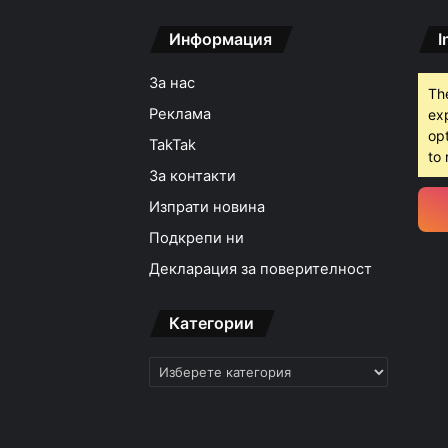
Информация
I
15:42ч, четвъртък, 6 ав
За нас
Th
Реклама
ex
opt
TakTak
15:18ч, четвъртък, 6 ав
to 
За контакти
Изпрати новина
Подкрепи ни
15:05ч, четвъртък, 6 ав
Декларация за поверителност
Категории
Категории