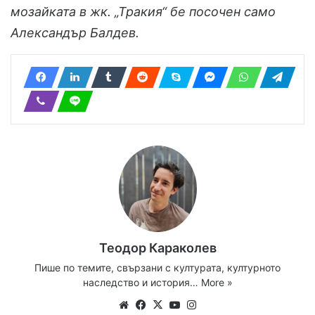
мозайката в жк. „Тракия“ бе посочен само
Александър Балдев.
Теодор Караколев
Пише по темите, свързани с културата, културното
наследство и история…
More »
We
Fa
X
Yo
Ins