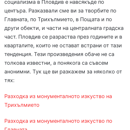
социализма в Пловдив е навсякъде по
центъра. Разказвали сме ви за творбите по
Главната, по Трихълмието, в Пощата и по
други обекти, и части на централната градска
част. Пловдив се разраства през годините и в
кварталите, които не остават встрани от тази
тенденция. Тези произведения обаче не са
толкова известни, а понякога са съвсем
анонимни. Тук ще ви разкажем за няколко от
тях:
Разходка из монументалното изкуство на
Трихълмието
Разходка из монументалното изкуство по
Главната