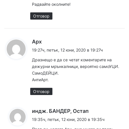
:
Радвайте околните!
Отговор
к
Арх
а
19:27ч, петък, 12 юни, 2020 в 19:27ч
з
Дразнещо е да се четат коментарите на
а
дежурни мрънкалници, вероятно самоУЦИ.
:
СамоДЕЙЦИ.
АнтиАрт.
Отговор
к
индж. БАНДЕР, Остап
а
19:35ч, петък, 12 юни, 2020 в 19:35ч
з