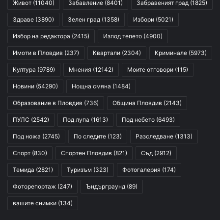
Живот
(11040)
Забавление
(8401)
Забравеният град
(1825)
Здраве
(3890)
Зелен град
(1358)
Избори
(5021)
Избор на редактора
(2415)
Изпод тепето
(4900)
Имоти в Пловдив
(237)
Квартали
(2304)
Криминале
(5973)
Култура
(9789)
Мнения
(12142)
Моите отговори
(115)
Новини
(54290)
Нощна смяна
(1484)
Образование в Пловдив
(736)
Община Пловдив
(2143)
ПУЛС
(2542)
Под лупа
(1613)
Под небето
(6493)
Под ножа
(2745)
По следите
(123)
Разследване
(1313)
Спорт
(830)
Спортен Пловдив
(821)
Съд
(2912)
Темида
(2821)
Туризъм
(323)
Фотогалерия
(174)
Фоторепортаж
(247)
Ъндърграунд
(89)
вашите снимки
(134)