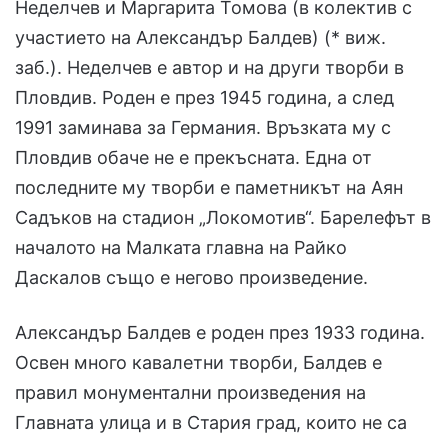
Неделчев и Маргарита Томова (в колектив с
участието на Александър Балдев) (* виж.
заб.). Неделчев е автор и на други творби в
Пловдив. Роден е през 1945 година, а след
1991 заминава за Германия. Връзката му с
Пловдив обаче не е прекъсната. Една от
последните му творби е паметникът на Аян
Садъков на стадион „Локомотив“. Барелефът в
началото на Малката главна на Райко
Даскалов също е негово произведение.
Александър Балдев е роден през 1933 година.
Освен много кавалетни творби, Балдев е
правил монументални произведения на
Главната улица и в Стария град, които не са