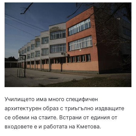
Училището има много специфичен
архитектурен образ с триъгълно издващите
се обеми на стаите. Встрани от единия от
входовете е и работата на Кметова.