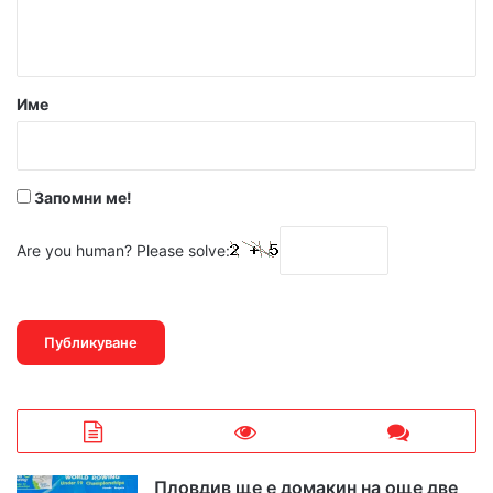
т
а
р
Име
:
*
Запомни ме!
Are you human? Please solve:
Пловдив ще е домакин на още две