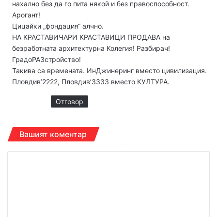
нахално без да го пита някой и без правоспособност.
Арогант!
Цицайки „фондация“ алчно.
НА КРАСТАВИЧАРИ КРАСТАВИЦИ ПРОДАВА на
безработната архитектурна Колегия! Разбирач!
ГрадоРАЗстройство!
Такива са времената. ИнДжинеринг вместо цивилизация.
Пловдив’2222, Пловдив’3333 вместо КУЛТУРА.
Отговор
Вашият коментар
К
о
м
е
н