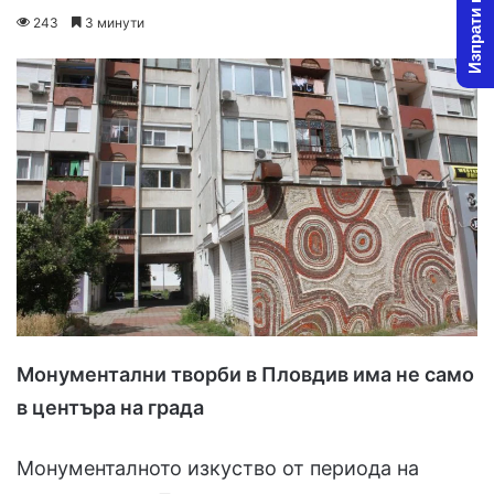
Изпрати новина
o
e
243
3 минути
l
n
l
d
o
a
w
n
o
e
n
m
X
a
i
l
Монументални творби в Пловдив има не само
в центъра на града
Монументалното изкуство от периода на