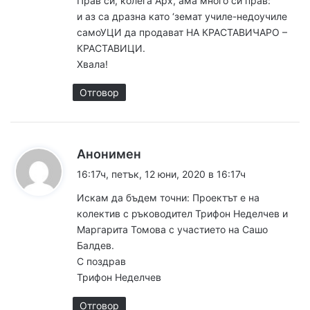
Прав си, колега Арх, ама много си прав:
а
и аз са дразна като ‘земат училе-недоучиле
:
самоУЦИ да продават НА КРАСТАВИЧАРО –
КРАСТАВИЦИ.
Хвала!
Отговор
к
Анонимен
а
16:17ч, петък, 12 юни, 2020 в 16:17ч
з
Искам да бъдем точни: Проектът е на
а
колектив с ръководител Трифон Неделчев и
:
Маргарита Томова с участието на Сашо
Балдев.
С поздрав
Трифон Неделчев
Отговор