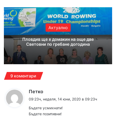
bsi
ce
uT
tag
te
bo
ub
ra
ok
e
m
Актуално
Пловдив ще е домакин на още две
Световни по гребане догодина
9 коментари
к
Петко
а
09:23ч, неделя, 14 юни, 2020 в 09:23ч
з
Бъдете усмихнати!
а
Бъдете позитивни!