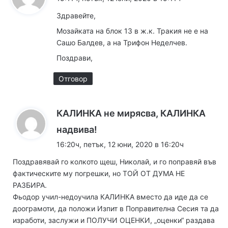
з
Здравейте,
а
Мозайката на блок 13 в ж.к. Тракия не е на
:
Сашо Балдев, а на Трифон Неделчев.
Поздрави,
Отговор
КАЛИНКА не мирясва, КАЛИНКА
к
надвива!
а
16:20ч, петък, 12 юни, 2020 в 16:20ч
з
Поздравявай го колкото щеш, Николай, и го поправяй във
а
фактическите му погрешки, но ТОЙ ОТ ДУМА НЕ
:
РАЗБИРА.
Фьодор учил-недоучила КАЛИНКА вместо да иде да се
доограмоти, да положи Изпит в Поправителна Сесия та да
изработи, заслужи и ПОЛУЧИ ОЦЕНКИ, „оценки“ раздава