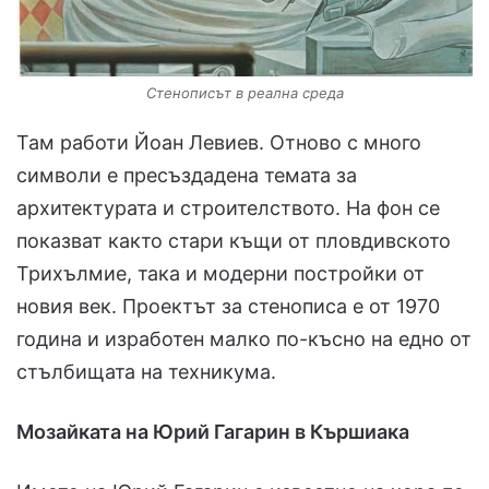
Стенописът в реална среда
Там работи Йоан Левиев. Отново с много
символи е пресъздадена темата за
архитектурата и строителството. На фон се
показват както стари къщи от пловдивското
Трихълмие, така и модерни постройки от
новия век. Проектът за стенописа е от 1970
година и изработен малко по-късно на едно от
стълбищата на техникума.
Мозайката на Юрий Гагарин в Кършиака