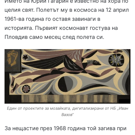
Името на Юрий Гагарин е известно на хора по
целия свят. Полетът му в космоса на 12 април
1961-ва година го оставя завинаги в
историята. Първият космонавт гостува на
Пловдив само месец след полета си.
Един от проектите за мозайката, дигитализирани от НБ „Иван
Вазов“
За нещастие през 1968 година той загива при