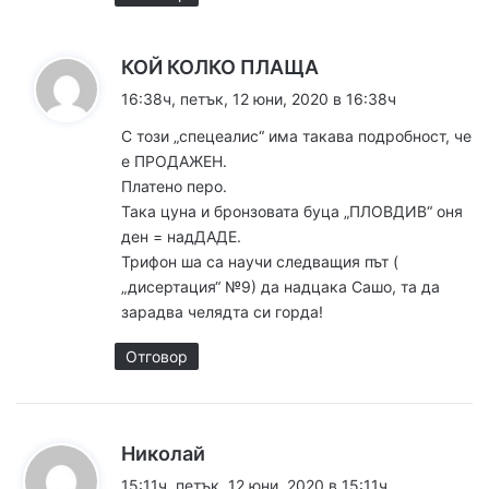
к
КОЙ КОЛКО ПЛАЩА
а
16:38ч, петък, 12 юни, 2020 в 16:38ч
з
С този „спецеалис“ има такава подробност, че
а
е ПРОДАЖЕН.
:
Платено перо.
Така цуна и бронзовата буца „ПЛОВДИВ“ оня
ден = надДАДЕ.
Трифон ша са научи следващия път (
„дисертация“ №9) да надцака Сашо, та да
зарадва челядта си горда!
Отговор
к
Николай
а
15:11ч, петък, 12 юни, 2020 в 15:11ч