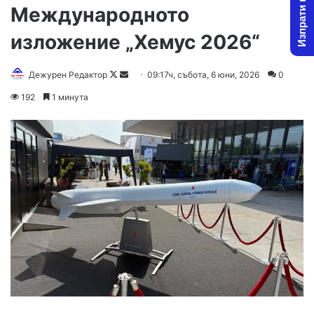
Изпрати новина
Международното
изложение „Хемус 2026“
Follow
Send
Дежурен Редактор
09:17ч, събота, 6 юни, 2026
0
on
an
192
1 минута
X
email