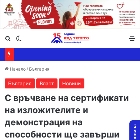
Търсене ...
Switch skin
М
Начало
/
България
България
Власт
Новини
С връчване на сертификати
на изложителите и
демонстрация на
способности ще завърши