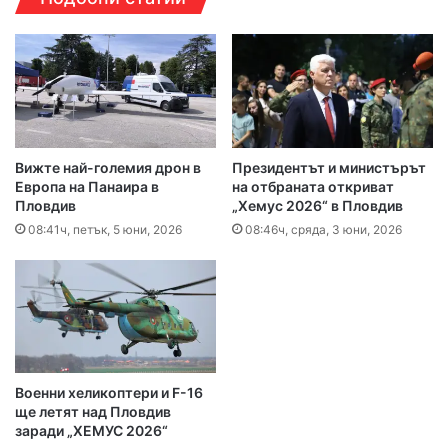
Вижте най-големия дрон в
Президентът и министърът
Европа на Панаира в
на отбраната откриват
Пловдив
„Хемус 2026“ в Пловдив
08:41ч, петък, 5 юни, 2026
08:46ч, сряда, 3 юни, 2026
Военни хеликоптери и F-16
ще летят над Пловдив
заради „ХЕМУС 2026“