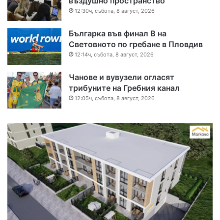
въздушно пространство
12:30ч, събота, 8 август, 2026
Българка във финал B на
Световното по гребане в Пловдив
12:14ч, събота, 8 август, 2026
Чанове и вувузели огласят
трибуните на Гребния канал
12:05ч, събота, 8 август, 2026