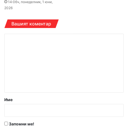
14:06ч, понеделник, 1 юни,
2026
Вашият коментар
К
о
м
е
н
т
а
р
Име
:
*
Запомни ме!