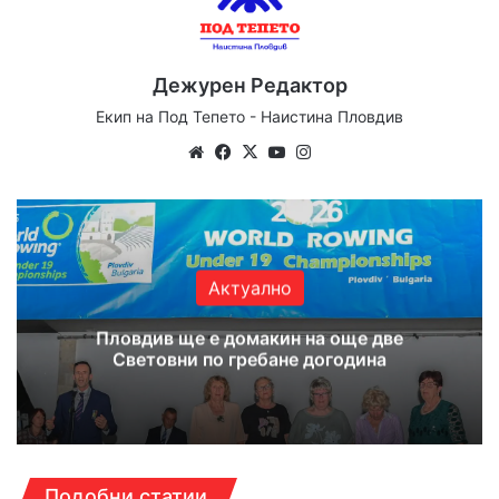
Дежурен Редактор
Екип на Под Тепето - Наистина Пловдив
Website
Facebook
X
YouTube
Instagram
Актуално
Пловдив ще е домакин на още две
Световни по гребане догодина
Подобни статии