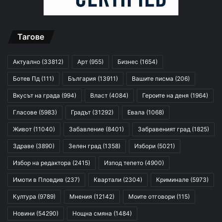
Тагове
Актуално
(33812)
Арт
(955)
Бизнес
(1654)
Ботев Пд
(111)
България
(13911)
Вашите писма
(206)
Вкусът на града
(994)
Власт
(4084)
Героите на деня
(1964)
Гласове
(5983)
Градът
(31292)
Евала
(1068)
Живот
(11040)
Забавление
(8401)
Забравеният град
(1825)
Здраве
(3890)
Зелен град
(1358)
Избори
(5021)
Избор на редактора
(2415)
Изпод тепето
(4900)
Имоти в Пловдив
(237)
Квартали
(2304)
Криминале
(5973)
Култура
(9789)
Мнения
(12142)
Моите отговори
(115)
Новини
(54290)
Нощна смяна
(1484)