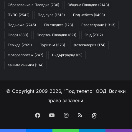
Образование в Пловдив
(736)
Община Пловдив
(2143)
ПУЛС
(2542)
Под лупа
(1613)
Под небето
(6493)
Под ножа
(2745)
По следите
(123)
Разследване
(1313)
Спорт
(830)
Спортен Пловдив
(821)
Съд
(2912)
Темида
(2821)
Туризъм
(323)
Фотогалерия
(174)
Фоторепортаж
(247)
Ъндърграунд
(89)
вашите снимки
(134)
© Copyright 2009-2026, "Под тепето" ООД. Всички
права запазени.
Facebook
YouTube
Instagram
RSS
Threads