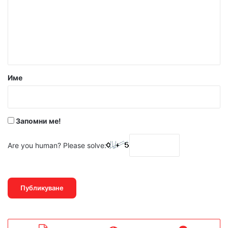
е
н
т
а
р
Име
:
*
Запомни ме!
Are you human? Please solve: