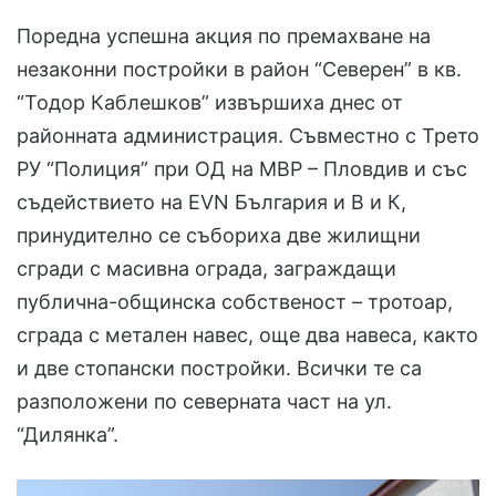
Поредна успешна акция по премахване на
незаконни постройки в район “Северен” в кв.
“Тодор Каблешков” извършиха днес от
районната администрация. Съвместно с Трето
РУ “Полиция” при ОД на МВР – Пловдив и със
съдействието на ЕVN България и В и К,
принудително се събориха две жилищни
сгради с масивна ограда, заграждащи
публична-общинска собственост – тротоар,
сграда с метален навес, още два навеса, както
и две стопански постройки. Всички те са
разположени по северната част на ул.
“Дилянка”.