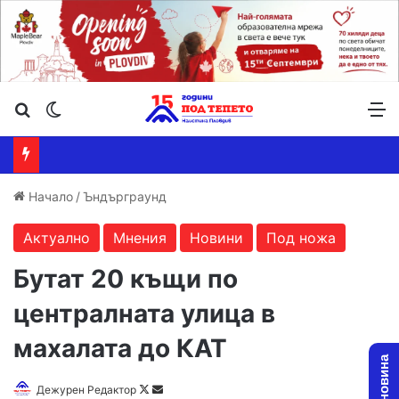
Търсене ...
Switch skin
М
Начало
/
Ъндърграунд
Актуално
Мнения
Новини
Под ножа
Бутат 20 къщи по
централната улица в
махалата до КАТ
Дежурен Редактор
F
S