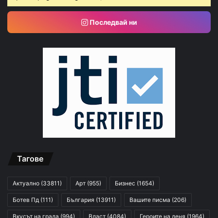
Последвай ни
Тагове
Актуално
(33811)
Арт
(955)
Бизнес
(1654)
Ботев Пд
(111)
България
(13911)
Вашите писма
(206)
Вкусът на града
(994)
Власт
(4084)
Героите на деня
(1964)