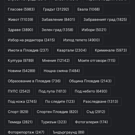
Гласове
(5983)
Градът
(31292)
Евала
(1068)
Живот
(11039)
Забавление
(8401)
Забравеният град
(1825)
Здраве
(3890)
Зелен град
(1358)
Избори
(5021)
Избор на редактора
(2415)
Изпод тепето
(4900)
Имоти в Пловдив
(237)
Квартали
(2304)
Криминале
(5973)
Култура
(9789)
Мнения
(12142)
Моите отговори
(115)
Новини
(54289)
Нощна смяна
(1484)
Образование в Пловдив
(736)
Община Пловдив
(2143)
ПУЛС
(2542)
Под лупа
(1613)
Под небето
(6493)
Под ножа
(2745)
По следите
(123)
Разследване
(1313)
Спорт
(829)
Спортен Пловдив
(820)
Съд
(2912)
Темида
(2821)
Туризъм
(323)
Фотогалерия
(174)
Фоторепортаж
(247)
Ъндърграунд
(89)