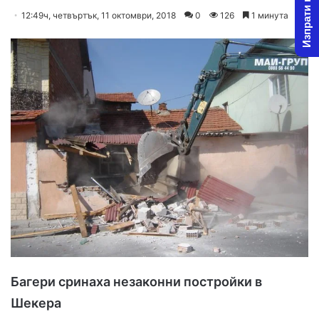
Изпрати новина
o
e
12:49ч, четвъртък, 11 октомври, 2018
0
126
1 минута
l
n
l
d
o
a
w
n
o
e
n
m
X
a
i
l
Багери сринаха незаконни постройки в
Шекера