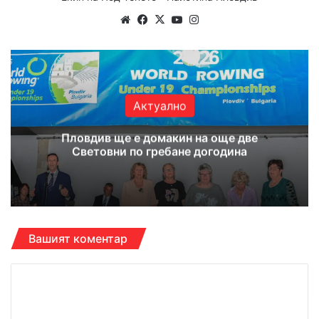
We
Fa
X
Yo
Ins
bsi
ce
uT
tag
te
bo
ub
ra
ok
e
m
Актуално
Пловдив ще е домакин на още две
Световни по гребане догодина
Вашият коментар
К
о
м