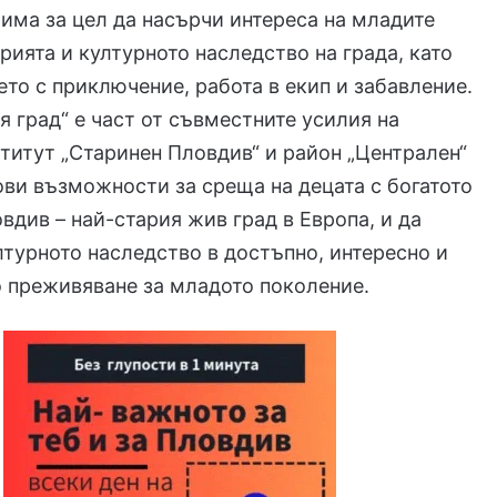
има за цел да насърчи интереса на младите
рията и културното наследство на града, като
ето с приключение, работа в екип и забавление.
я град“ е част от съвместните усилия на
итут „Старинен Пловдив“ и район „Централен“
ови възможности за среща на децата с богатото
вдив – най-стария жив град в Европа, и да
турното наследство в достъпно, интересно и
 преживяване за младото поколение.