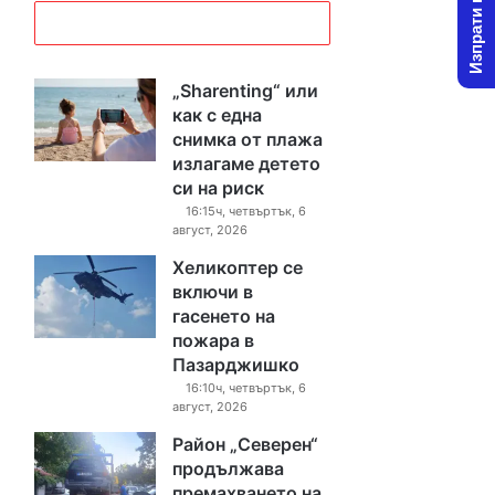
Изпрати новина
„Sharenting“ или
как с една
снимка от плажа
излагаме детето
си на риск
16:15ч, четвъртък, 6
август, 2026
Хеликоптер се
включи в
гасенето на
пожара в
Пазарджишко
16:10ч, четвъртък, 6
август, 2026
Район „Северен“
продължава
премахването на