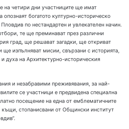
е на четири дни участниците ще имат
 опознаят богатото културно-историческо
 Пловдив по нестандартен и увлекателен начин.
отбори, те ще преминават през различни
рия град, ще решават загадки, ще откриват
и ще изпълняват мисии, свързани с историята,
 и духа на Архитектурно-историческия
ания и незабравими преживявания, за най-
вилите се участници е предвидена специална
платно посещение на една от емблематичните
 къщи, стопанисвани от Общински институт
вдив“.