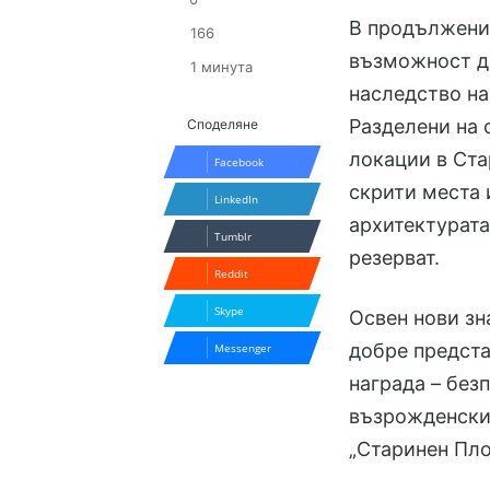
В продължени
166
възможност да
1 минута
наследство на
Разделени на 
Споделяне
локации в Ста
Facebook
скрити места 
LinkedIn
архитектурата
Tumblr
резерват.
Reddit
Skype
Освен нови зн
добре предста
Messenger
награда – без
възрожденски
„Старинен Пло