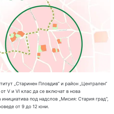
итут „Старинен Пловдив“ и район „Централен“
от V и VI клас да се включат в нова
 инициатива под надслов „Мисия: Стария град“,
роведе от 9 до 12 юни.