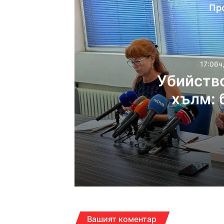
Пр
17:06ч
Убийств
хълм: 
жесток
17:06ч, четвъртък, 6 ав
16:40ч, четвъртък, 6 ав
Вашият коментар