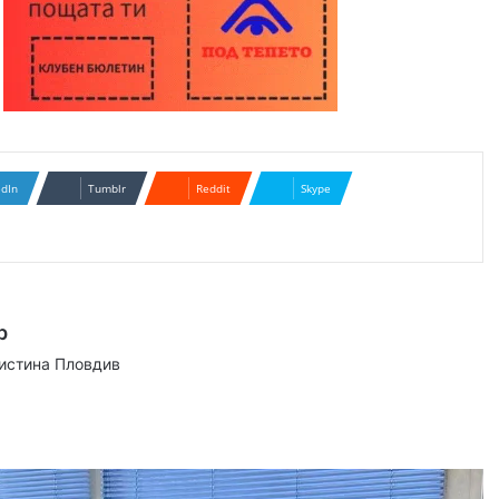
edIn
Tumblr
Reddit
Skype
р
аистина Пловдив
ram