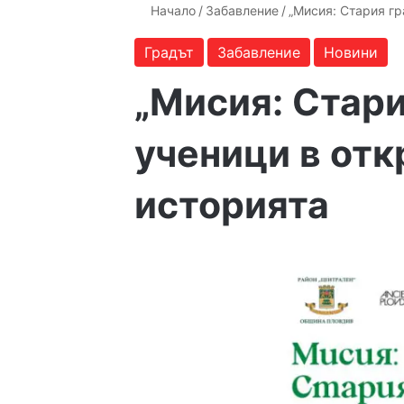
Начало
/
Забавление
/
„Мисия: Стария гр
Градът
Забавление
Новини
„Мисия: Стар
ученици в отк
историята