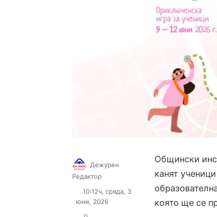
Общински инст
Дежурен
канят ученици 
Follow
Send
Редактор
on
an
образователна
10:12ч, сряда, 3
X
email
юни, 2026
която ще се п
0