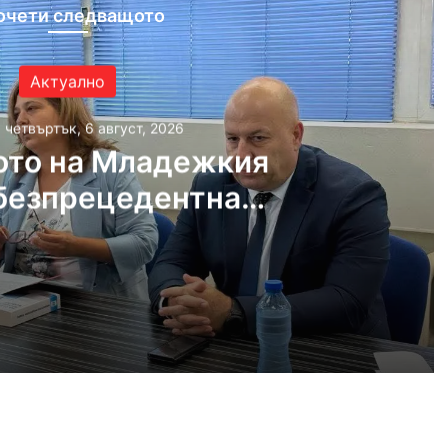
очети следващото
Актуално
, четвъртък, 6 август, 2026
ото на Младежкия
безпрецедентна
ост от „ловци на
педофили“
густ, 2026
Убийството на Младежкия хълм: безпрецедентна жестокост от „ловци на педофили“
густ, 2026
Оставиха в ареста мъж, обвинен в отвличането на жена си и детето им