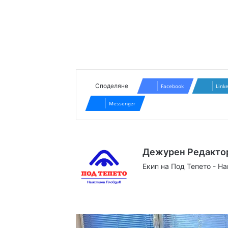
Споделяне
Facebook
Link
Messenger
Дежурен Редакто
Екип на Под Тепето - Н
Website
Facebook
X
YouTube
Instag