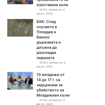
изоставени коли
16:10ч, четвъртък, 6
август, 2026
БХК: След
случаите в
Пловдив и
Банско
държавата е
длъжна да
разследва
омразата
15:42ч, четвъртък, 6
август, 2026
10 младежи от
14 до 17 г. са
задържани за
убийството на
Младежкия хълм
15:18ч, четвъртък, 6
август, 2026