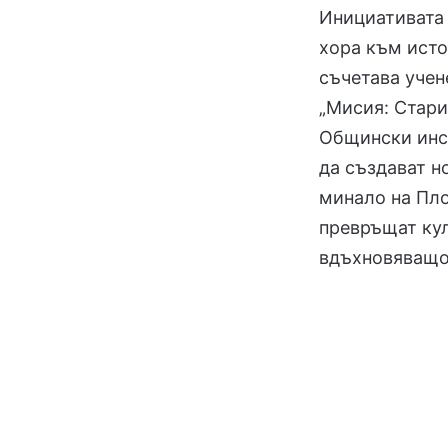
Инициативата 
хора към исто
съчетава учен
„Мисия: Стари
Общински инст
да създават н
минало на Пло
превръщат кул
вдъхновяващо