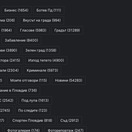
Бизнес
(1654)
Ботев Пд
(111)
сма
(206)
Вкусът на града
(994)
я
(1964)
Гласове
(5983)
Градът
(31289)
Забавление
(8400)
аве
(3890)
Зелен град
(1358)
ктора
(2415)
Изпод тепето
(4900)
али
(2304)
Криминале
(5973)
2)
Моите отговори
(115)
Новини
(54283)
ание в Пловдив
(736)
С
(2542)
Под лупа
(1613)
(2745)
По следите
(123)
27)
Спортен Пловдив
(818)
Съд
(2912)
Фотогалерия
(174)
Фоторепортаж
(247)