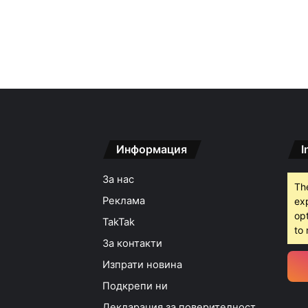
Информация
I
За нас
Th
Реклама
ex
opt
TakTak
to 
За контакти
Изпрати новина
Подкрепи ни
Декларация за поверителност