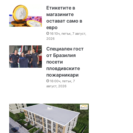
Етикетите в
магазините
остават само в
евро
16:10ч, петък, 7 август,
2026
Специален гост
от Бразилия
посети
пловдивските
пожарникари
16:00ч, петък, 7
август, 2026