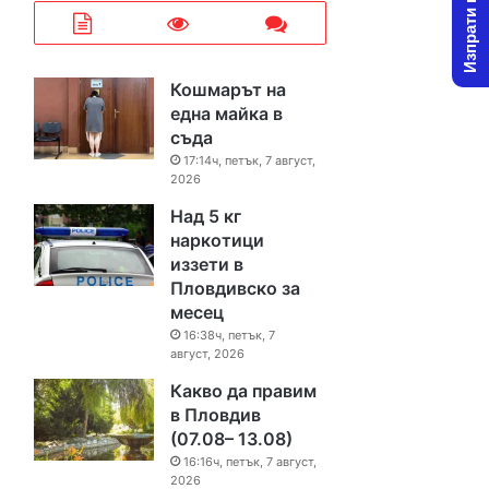
Изпрати новина
Кошмарът на
една майка в
съда
17:14ч, петък, 7 август,
2026
Над 5 кг
наркотици
иззети в
Пловдивско за
месец
16:38ч, петък, 7
август, 2026
Какво да правим
в Пловдив
(07.08– 13.08)
16:16ч, петък, 7 август,
2026