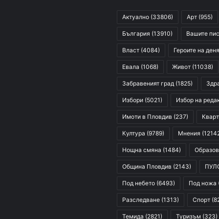
Актуално
(33806)
Арт
(955)
България
(13910)
Вашите пи
Власт
(4084)
Героите на ден
Евала
(1068)
Живот
(11038)
Забравеният град
(1825)
Здр
Избори
(5021)
Избор на реда
Имоти в Пловдив
(237)
Кварт
Култура
(9789)
Мнения
(1214
Нощна смяна
(1484)
Образов
Община Пловдив
(2143)
ПУЛ
Под небето
(6493)
Под ножа
Разследване
(1313)
Спорт
(8
Темида
(2821)
Туризъм
(323)