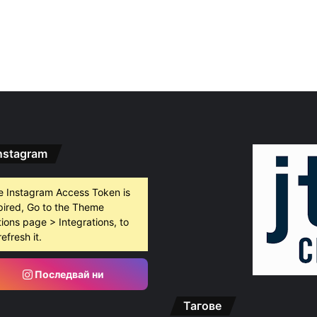
nstagram
e Instagram Access Token is
pired, Go to the Theme
ions page > Integrations, to
refresh it.
Последвай ни
Тагове