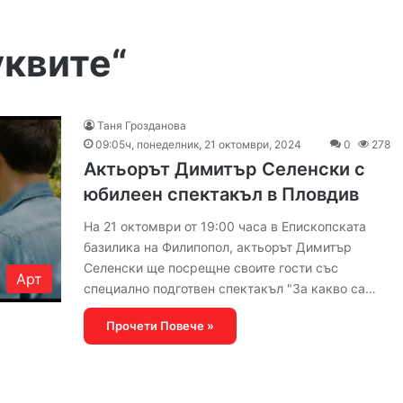
уквите“
Таня Грозданова
09:05ч, понеделник, 21 октомври, 2024
0
278
Актьорът Димитър Селенски с
юбилеен спектакъл в Пловдив
На 21 октомври от 19:00 часа в Епископската
базилика на Филипопол, актьорът Димитър
Селенски ще посрещне своите гости със
Арт
специално подготвен спектакъл "За какво са…
Прочети Повече »