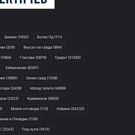
Бизнес
(1652)
Ботев Пд
(111)
сма
(206)
Вкусът на града
(994)
(1964)
Гласове
(5979)
Градът
(31265)
Забавление
(8397)
аве
(3890)
Зелен град
(1358)
ктора
(2408)
Изпод тепето
(4899)
али
(2302)
Криминале
(5955)
6)
Моите отговори
(115)
Новини
(54232)
ание в Пловдив
(736)
С
(2542)
Под лупа
(1613)