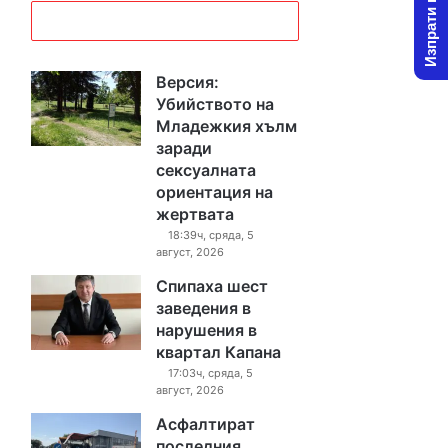
Изпрати новина
Версия:
Убийството на
Младежкия хълм
заради
сексуалната
ориентация на
жертвата
18:39ч, сряда, 5
август, 2026
Спипаха шест
заведения в
нарушения в
квартал Капана
17:03ч, сряда, 5
август, 2026
Асфалтират
последния