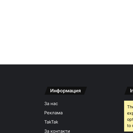
Информация
I
За нас
Th
Реклама
ex
opt
TakTak
to 
За контакти