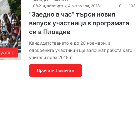
08:21ч, четвъртък, 4 октомври, 2018
0
133
“Заедно в час” търси новия
випуск участници в програмата
си в Пловдив
Кандидатстването е до 20 ноември, а
одобрените участници ще започнат работа като
уално
учители през 2019 г.
Прочети Повече »