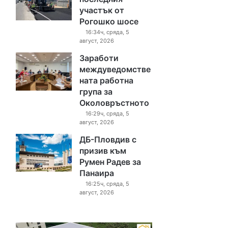
участък от
Рогошко шосе
16:34ч, сряда, 5
август, 2026
Заработи
междуведомстве
ната работна
група за
Околовръстното
16:29ч, сряда, 5
август, 2026
ДБ-Пловдив с
призив към
Румен Радев за
Панаира
16:25ч, сряда, 5
август, 2026