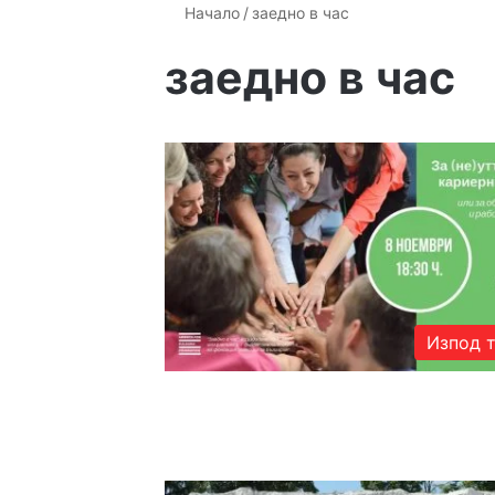
Начало
/
заедно в час
заедно в час
Изпод 