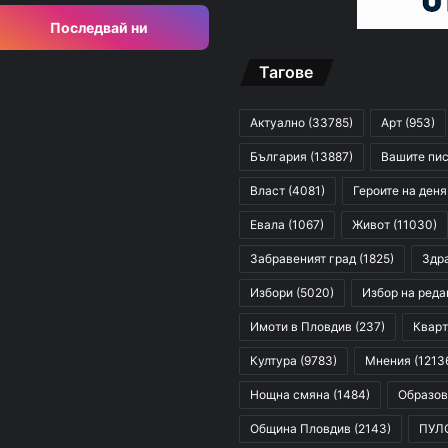
Последвай ни
Тагове
Актуално
(33785)
Арт
(953)
България
(13887)
Вашите пи
Власт
(4081)
Героите на деня
Евала
(1067)
Живот
(11030)
Забравеният град
(1825)
Здр
Избори
(5020)
Избор на реда
Имоти в Пловдив
(237)
Кварт
Култура
(9783)
Мнения
(1213
Нощна смяна
(1484)
Образов
Община Пловдив
(2143)
ПУЛ