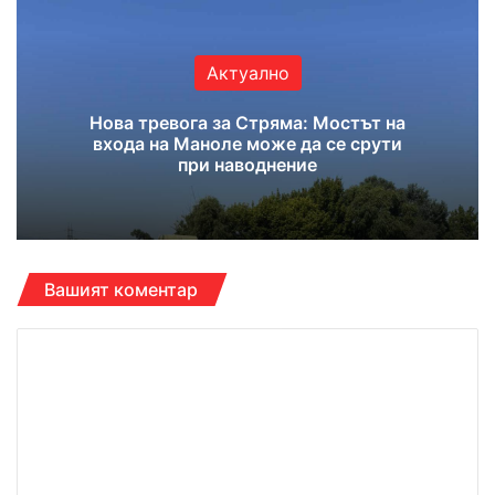
te
bo
ub
ra
ok
e
m
Актуално
Нова тревога за Стряма: Мостът на
входа на Маноле може да се срути
при наводнение
Вашият коментар
К
о
м
е
н