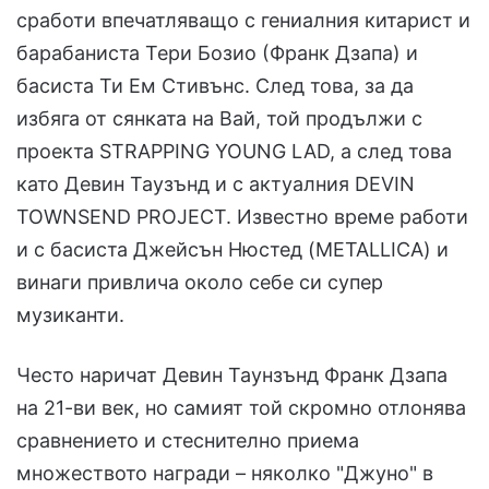
сработи впечатляващо с гениалния китарист и
барабаниста Тери Бозио (Франк Дзапа) и
басиста Ти Ем Стивънс. След това, за да
избяга от сянката на Вай, той продължи с
проекта STRAPPING YOUNG LAD, а след това
като Девин Таузънд и с актуалния DEVIN
TOWNSEND PROJECT. Известно време работи
и с басиста Джейсън Нюстед (METALLICA) и
винаги привлича около себе си супер
музиканти.
Често наричат Девин Таунзънд Франк Дзапа
на 21-ви век, но самият той скромно отлонява
сравнението и стеснително приема
множеството награди – няколко "Джуно" в