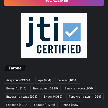
Последвай ни
Тагове
Актуално
(33794)
Арт
(954)
Бизнес
(1654)
Ботев Пд
(111)
България
(13899)
Вашите писма
(206)
Вкусът на града
(994)
Власт
(4082)
Героите на деня
(1964)
Гласове
(5979)
Градът
(31276)
Евала
(1067)