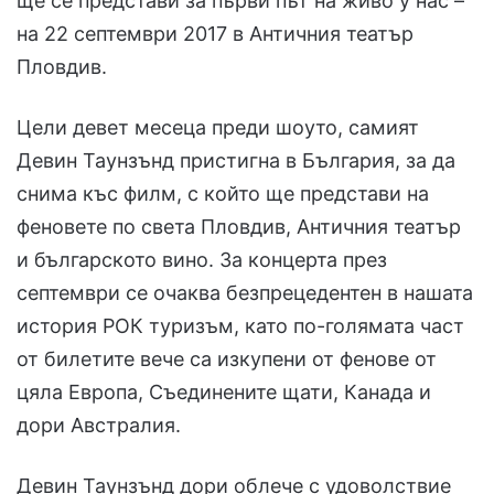
ще се представи за първи път на живо у нас –
на 22 септември 2017 в Античния театър
Пловдив.
Цели девет месеца преди шоуто, самият
Девин Таунзънд пристигна в България, за да
снима къс филм, с който ще представи на
феновете по света Пловдив, Античния театър
и българското вино. За концерта през
септември се очаква безпрецедентен в нашата
история РОК туризъм, като по-голямата част
от билетите вече са изкупени от фенове от
цяла Европа, Съединените щати, Канада и
дори Австралия.
Девин Таунзънд дори облече с удоволствие