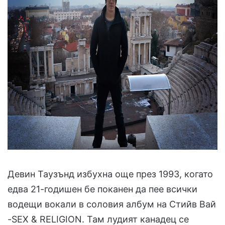
Девин Таузънд избухна още през 1993, когато
едва 21-годишен бе поканен да пее всички
водещи вокали в соловия албум на Стийв Вай
-SEX & RELIGION. Там лудият канадец се