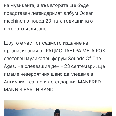
на музиканта, а във втората ще бъде
представен легендарният албум Ocean
machine по повод 20-тата годишнина от
неговото излизане.
Шоуто е част от седмото издание на
организирания от РАДИО ТАНГРА МЕГА РОК
световен музикален форум Sounds Of The
Ages. На следвашия ден – 23 септември, ще
имаме невероятния шанс да гледаме в
Античния театър и легендарния MANFRED
MANN'S EARTH BAND.