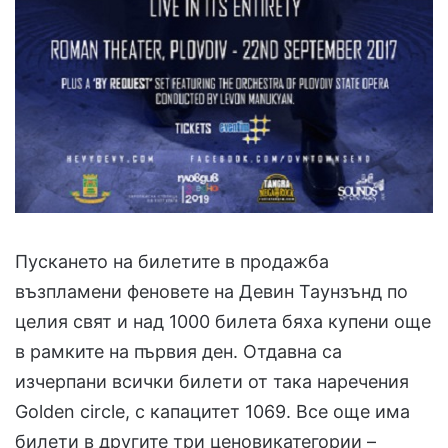
Пускането на билетите в продажба
възпламени феновете на Девин Таунзънд по
целия свят и над 1000 билета бяха купени още
в рамките на първия ден. Отдавна са
изчерпани всички билети от така наречения
Golden circle, с капацитет 1069. Все още има
билети в другите три ценовикатегории –