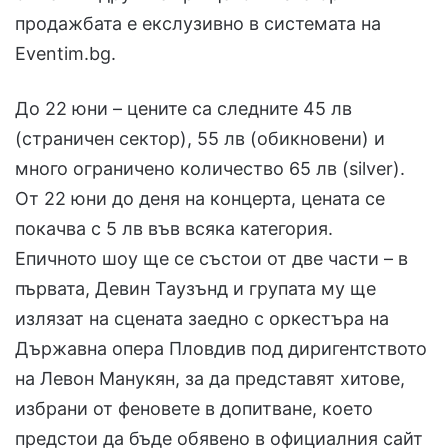
продажбата е екслузивно в системата на
Eventim.bg.
До 22 юни – цените са следните 45 лв
(страничен сектор), 55 лв (обикновени) и
много ограничено количество 65 лв (silver).
От 22 юни до деня на концерта, цената се
покачва с 5 лв във всяка категория.
Епичното шоу ще се състои от две части – в
първата, Девин Таузънд и групата му ще
излязат на сцената заедно с оркестъра на
Държавна опера Пловдив под диригентството
на Левон Манукян, за да представят хитове,
избрани от феновете в допитване, което
предстои да бъде обявено в официалния сайт