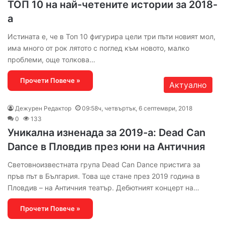
ТОП 10 на най-четените истории за 2018-
а
Истината е, че в Топ 10 фигурира цели три пъти новият мол,
има много от рок лятото с поглед към новото, малко
проблеми, още толкова…
Прочети Повече »
Актуално
Дежурен Редактор
09:58ч, четвъртък, 6 септември, 2018
0
133
Уникална изненада за 2019-а: Dead Can
Dance в Пловдив през юни на Античния
Световноизвестната група Dead Can Dance пристига за
пръв път в България. Това ще стане през 2019 година в
Пловдив – на Античния театър. Дебютният концерт на…
Прочети Повече »