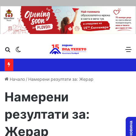
Търсене ...
Switch skin
М
Начало
/
Намерени резултати за: Жерар
Намерени
резултати за:
Жерар