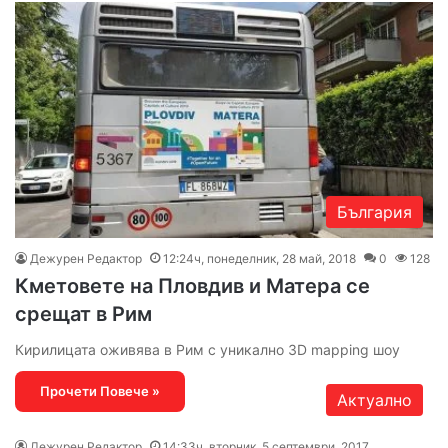
България
Дежурен Редактор
12:24ч, понеделник, 28 май, 2018
0
128
Кметовете на Пловдив и Матера се
срещат в Рим
Кирилицата оживява в Рим с уникално 3D mapping шоу
Прочети Повече »
Актуално
Дежурен Редактор
14:33ч, вторник, 5 септември, 2017