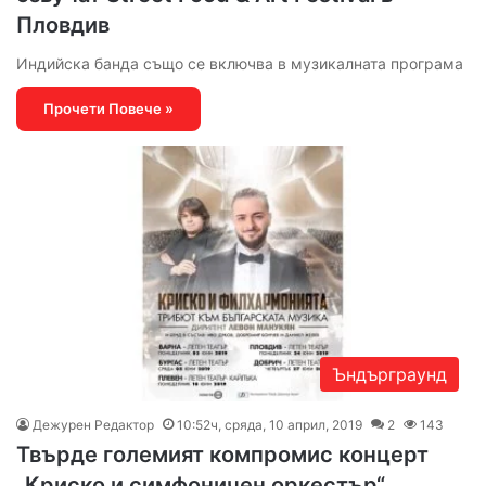
Пловдив
Индийска банда също се включва в музикалната програма
Прочети Повече »
Ъндърграунд
Дежурен Редактор
10:52ч, сряда, 10 април, 2019
2
143
Твърде големият компромис концерт
„Криско и симфоничен оркестър“