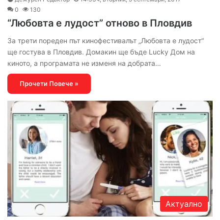
0
130
“Любовта е лудост” отново в Пловдив
За трети пореден път кинофестивалът „Любовта е лудост“
ще гостува в Пловдив. Домакин ще бъде Lucky Дом на
киното, а програмата не изменя на добрата…
Прочети Повече »
Актуално