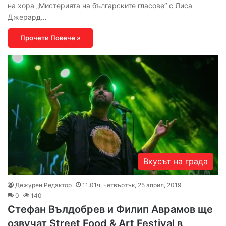
на хора „Мистерията на българските гласове“ с Лиса
Джерард…
Прочети Повече »
Вкусът на града
Дежурен Редактор
11:01ч, четвъртък, 25 април, 2019
0
140
Стефан Вълдобрев и Филип Аврамов ще
озвучат Street Food & Art Festival в