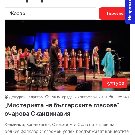
Изпрати новина
Т
ъ
р
с
е
н
е
з
а
:
Култура
Дежурен Редактор
12:01ч, сряда, 23 октомври, 2019
1
140
„Мистерията на българските гласове“
очарова Скандинавия
Хелзинки, Копенхаген, Стокхолм и Осло са в плен на
родния фолклор С огромен успех продължават концертите