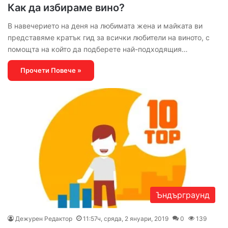
Как да избираме вино?
В навечерието на деня на любимата жена и майката ви
представяме кратък гид за всички любители на виното, с
помощта на който да подберете най-подходящия…
Прочети Повече »
Ъндърграунд
Дежурен Редактор
11:57ч, сряда, 2 януари, 2019
0
139