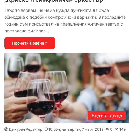
Твърдо вярвам, че няма нужда публиката да бъде
обиждана с подобни компромисни варианти. В последните
години съм присъствал на препълнения Античен театър с
прекрасна филмова…
Прочети Повече »
Ъндърграунд
Дежурен Редактор
10:50ч, четвъртък, 7 март, 2019
0
149