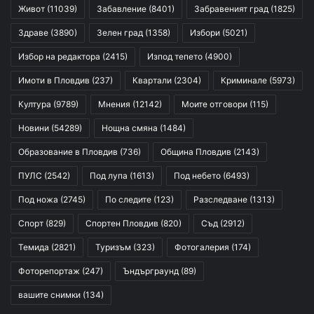
Живот
(11039)
Забавление
(8401)
Забравеният град
(1825)
Здраве
(3890)
Зелен град
(1358)
Избори
(5021)
Избор на редактора
(2415)
Изпод тепето
(4900)
Имоти в Пловдив
(237)
Квартали
(2304)
Криминале
(5973)
Култура
(9789)
Мнения
(12142)
Моите отговори
(115)
Новини
(54289)
Нощна смяна
(1484)
Образование в Пловдив
(736)
Община Пловдив
(2143)
ПУЛС
(2542)
Под лупа
(1613)
Под небето
(6493)
Под ножа
(2745)
По следите
(123)
Разследване
(1313)
Спорт
(829)
Спортен Пловдив
(820)
Съд
(2912)
Темида
(2821)
Туризъм
(323)
Фотогалерия
(174)
Фоторепортаж
(247)
Ъндърграунд
(89)
вашите снимки
(134)