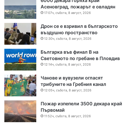
6000 декара горяха край
Асеновград, пожарът е овладян
17:07ч, събота, 8 август, 2026
Дрон се е взривил в българското
въздушно пространство
12:30ч, събота, 8 август, 2026
Българка във финал B на
Световното по гребане в Пловдив
12:14ч, събота, 8 август, 2026
Чанове и вувузели огласят
трибуните на Гребния канал
12:05ч, събота, 8 август, 2026
Пожар изпепели 3500 декара край
Първомай
11:52ч, събота, 8 август, 2026