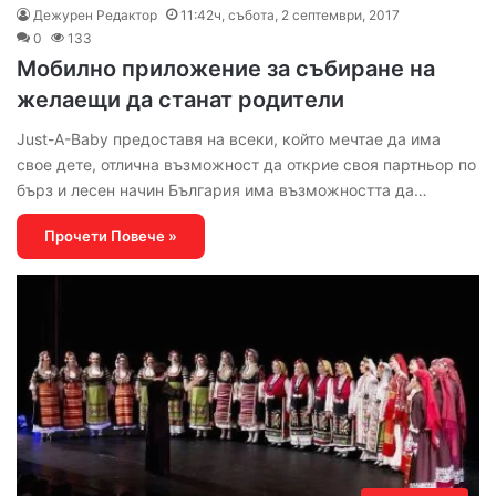
Дежурен Редактор
11:42ч, събота, 2 септември, 2017
0
133
Мобилно приложение за събиране на
желаещи да станат родители
Just-A-Baby предоставя на всеки, който мечтае да има
свое дете, отлична възможност да открие своя партньор по
бърз и лесен начин България има възможността да…
Прочети Повече »