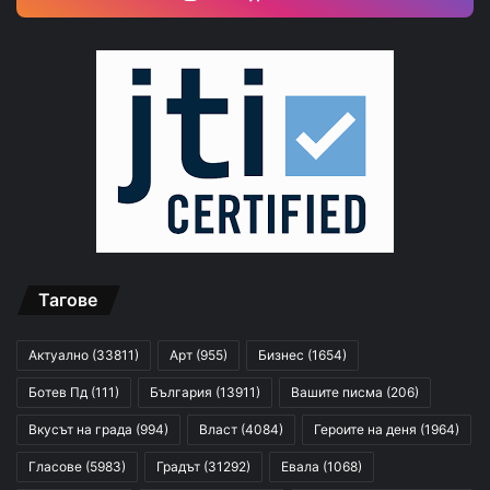
Тагове
Актуално
(33811)
Арт
(955)
Бизнес
(1654)
Ботев Пд
(111)
България
(13911)
Вашите писма
(206)
Вкусът на града
(994)
Власт
(4084)
Героите на деня
(1964)
Гласове
(5983)
Градът
(31292)
Евала
(1068)