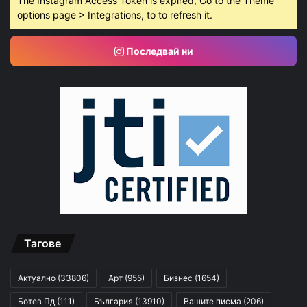
The Instagram Access Token is expired, Go to the Theme
options page > Integrations, to to refresh it.
Последвай ни
Тагове
Актуално
(33806)
Арт
(955)
Бизнес
(1654)
Ботев Пд
(111)
България
(13910)
Вашите писма
(206)