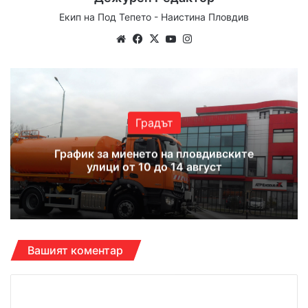
Екип на Под Тепето - Наистина Пловдив
Website
Facebook
X
YouTube
Instagram
Градът
График за миенето на пловдивските
улици от 10 до 14 август
Вашият коментар
К
о