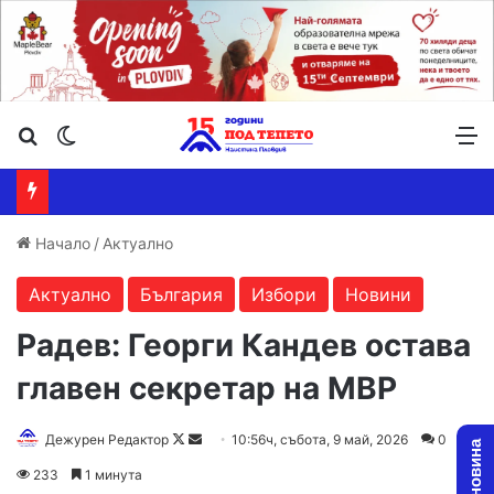
Търсене ...
Switch skin
М
Начало
/
Актуално
Актуално
България
Избори
Новини
Радев: Георги Кандев остава
главен секретар на МВР
Follow
Send
Дежурен Редактор
10:56ч, събота, 9 май, 2026
0
on
an
233
1 минута
X
email