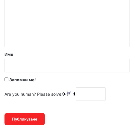
м
е
н
т
а
р
Име
:
*
Запомни ме!
Are you human? Please solve: