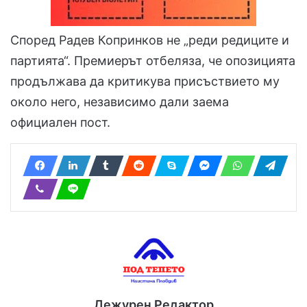
Според Радев Копринков не „реди редиците и
партията“. Премиерът отбеляза, че опозицията
продължава да критикува присъствието му
около него, независимо дали заема
официален пост.
Дежурен Редактор