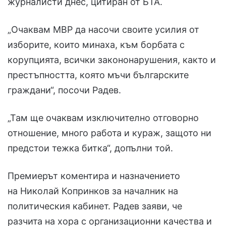
журналисти днес, цитиран от БТА.
„Очаквам МВР да насочи своите усилия от
изборите, които минаха, към борбата с
корупцията, всички закононарушения, както и
престъпността, която мъчи българските
граждани“, посочи Радев.
„Там ще очаквам изключително отговорно
отношение, много работа и кураж, защото ни
предстои тежка битка“, допълни той.
Премиерът коментира и назначението
на Николай Копринков за началник на
политическия кабинет. Радев заяви, че
разчита на хора с организационни качества и