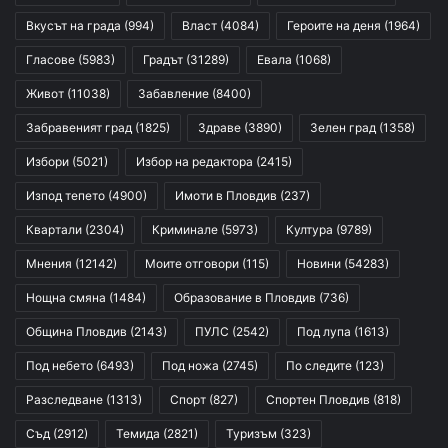
Вкусът на града
(994)
Власт
(4084)
Героите на деня
(1964)
Гласове
(5983)
Градът
(31289)
Евала
(1068)
Живот
(11038)
Забавление
(8400)
Забравеният град
(1825)
Здраве
(3890)
Зелен град
(1358)
Избори
(5021)
Избор на редактора
(2415)
Изпод тепето
(4900)
Имоти в Пловдив
(237)
Квартали
(2304)
Криминале
(5973)
Култура
(9789)
Мнения
(12142)
Моите отговори
(115)
Новини
(54283)
Нощна смяна
(1484)
Образование в Пловдив
(736)
Община Пловдив
(2143)
ПУЛС
(2542)
Под лупа
(1613)
Под небето
(6493)
Под ножа
(2745)
По следите
(123)
Разследване
(1313)
Спорт
(827)
Спортен Пловдив
(818)
Съд
(2912)
Темида
(2821)
Туризъм
(323)