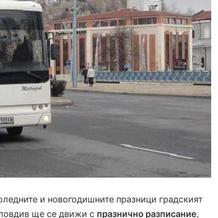
оледните и новогодишните празници градският
Пловдив ще се движи с
празнично разписание
,