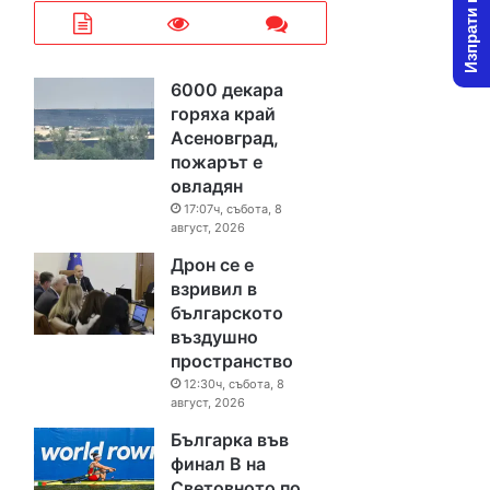
Изпрати новина
6000 декара
горяха край
Асеновград,
пожарът е
овладян
17:07ч, събота, 8
август, 2026
Дрон се е
взривил в
българското
въздушно
пространство
12:30ч, събота, 8
август, 2026
Българка във
финал B на
Световното по