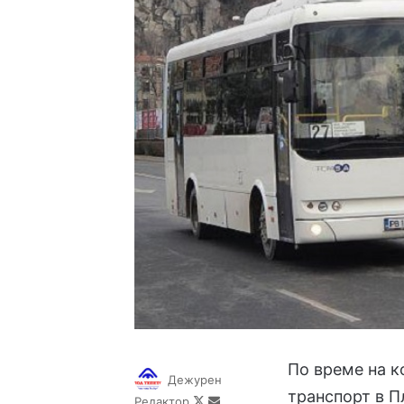
По време на к
Дежурен
транспорт в 
Follow
Send
Редактор