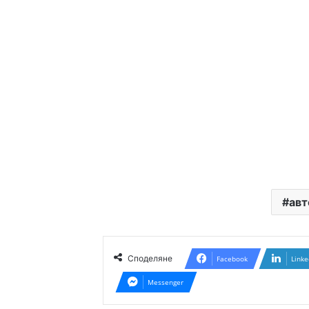
авт
Споделяне
Facebook
Linke
Messenger