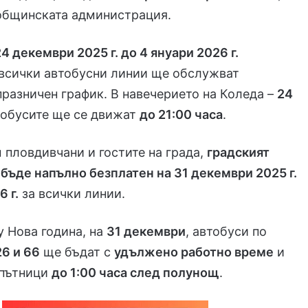
общинската администрация.
24 декември 2025 г. до 4 януари 2026 г.
всички автобусни линии ще обслужват
празничен график. В навечерието на Коледа –
24
втобусите ще се движат
до 21:00 часа
.
 пловдивчани и гостите на града,
градският
бъде напълно безплатен на 31 декември 2025 г.
6 г.
за всички линии.
 Нова година, на
31 декември
, автобуси по
26 и 66
ще бъдат с
удължено работно време
и
 пътници
до 1:00 часа след полунощ
.