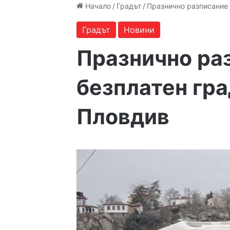
Начало
/
Градът
/
Празнично разписание 
Градът
Новини
Празнично ра
безплатен гра
Пловдив