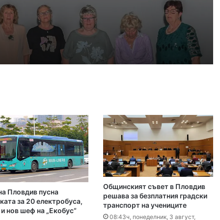
, 2026
Пловдив ще е домакин на още две Световни по гребане догодина
, 2026
край Асеновград, пожарът е овладян
, 2026
 българското въздушно пространство
Общинският съвет в Пловдив
а Пловдив пусна
, 2026
решава за безплатния градски
ката за 20 електробуса,
транспорт на учениците
Българка във финал B на Световното по гребане в Пловдив
 и нов шеф на „Екобус“
08:43ч, понеделник, 3 август,