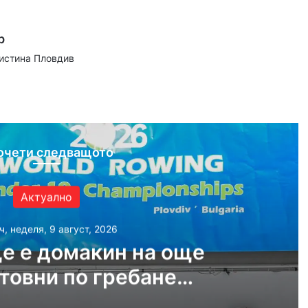
р
аистина Пловдив
ram
очети следващото
Актуално
ч, неделя, 9 август, 2026
е е домакин на още
товни по гребане
догодина