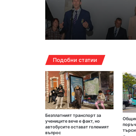
12:22ч, неделя, 9 август
17:07ч, събота, 8 август
Подобни статии
6000 декара горяха 
12:30ч, събота, 8 август
Дрон се е взривил в
Безплатният транспорт за
Общин
12:14ч, събота, 8 август
учениците вече е факт, но
поръч
автобусите остават големият
търси
въпрос