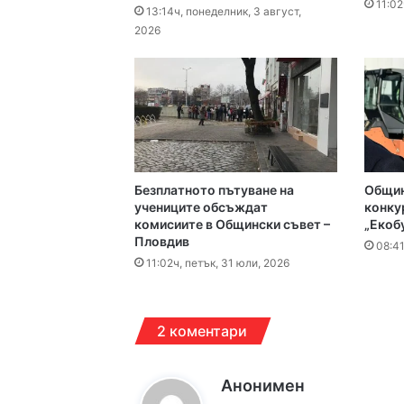
11:02
13:14ч, понеделник, 3 август,
2026
12:05ч, събота, 8 август
Чанове и вувузели о
11:52ч, събота, 8 август
Пожар изпепели 350
Безплатното пътуване на
Общин
учениците обсъждат
конку
комисиите в Общински съвет –
„Екоб
Пловдив
08:41
08:30ч, събота, 8 авгус
11:02ч, петък, 31 юли, 2026
2 коментари
17:14ч, петък, 7 август,
Кошмарът на една м
к
Анонимен