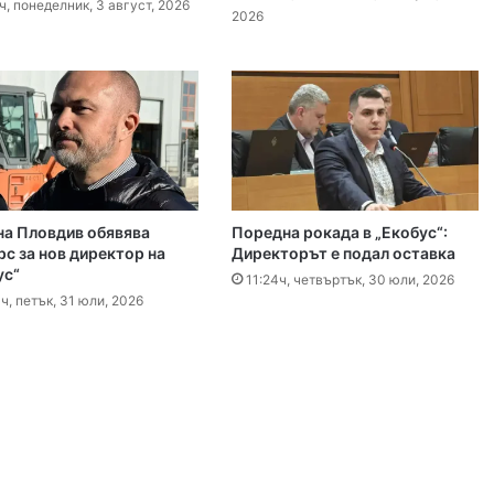
ч, понеделник, 3 август, 2026
2026
, 2026
гласят трибуните на Гребния канал
, 2026
0 декара край Първомай
а Пловдив обявява
Поредна рокада в „Екобус“:
рс за нов директор на
Директорът е подал оставка
ус“
11:24ч, четвъртък, 30 юли, 2026
ч, петък, 31 юли, 2026
т, 2026
График за миенето на пловдивските улици от 10 до 14 август
 2026
айка в съда