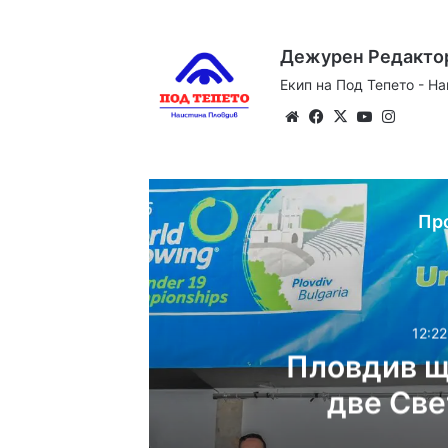
Дежурен Редакто
Екип на Под Тепето - Н
Website
Facebook
X
YouTube
Instag
Пр
12:22
Пловдив щ
две Све