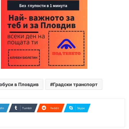
обуси в Пловдив
Градски транспорт
dIn
Tumblr
Reddit
Skype