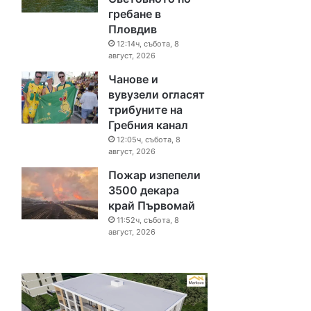
гребане в
Пловдив
12:14ч, събота, 8
август, 2026
Чанове и
вувузели огласят
трибуните на
Гребния канал
12:05ч, събота, 8
август, 2026
Пожар изпепели
3500 декара
край Първомай
11:52ч, събота, 8
август, 2026