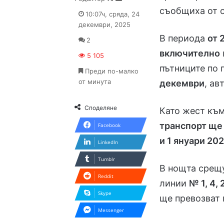
on
an
съобщиха от 
10:07ч, сряда, 24
X
email
декември, 2025
В периода
от 
2
включително
5 105
пътниците по 
Преди по-малко
от минута
декември
, а
Споделяне
Като жест към
транспорт ще 
Facebook
и 1 януари 202
LinkedIn
Tumblr
В нощта срещу
Reddit
линии
№ 1, 4, 
Skype
ще превозват
Messenger