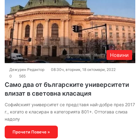
Новини
Дежурен Редактор
08:30ч, вторник, 18 октомври, 2022
0
565
Само два от българските университети
влизат в световна класация
Софийският университет се представя най-добре през 2017
г., когато е класиран в категорията 801+. Оттогава слиза
надолу
Прочети Повече »