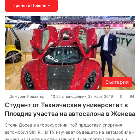
Прочети Повече »
България
Дежурен Редактор
10:52ч, понеделник, 25 март, 2019
0
94
Студент от Техническия университет в
Пловдив участва на автосалона в Женева
Стоян Досев е второкурсник, той представи спортния
автомобил SIN R1. В ТУ изучават бъдещето на автомобила -
акцент на Дните на специалност „Транспортна техника и…