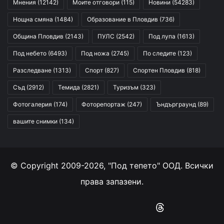
Мнения
(12142)
Моите отговори
(115)
Новини
(54283)
Нощна смяна
(1484)
Образование в Пловдив
(736)
Община Пловдив
(2143)
ПУЛС
(2542)
Под лупа
(1613)
Под небето
(6493)
Под ножа
(2745)
По следите
(123)
Разследване
(1313)
Спорт
(827)
Спортен Пловдив
(818)
Съд
(2912)
Темида
(2821)
Туризъм
(323)
Фотогалерия
(174)
Фоторепортаж
(247)
Ъндърграунд
(89)
вашите снимки
(134)
© Copyright 2009-2026, "Под тепето" ООД. Всички
права запазени.
Facebook
YouTube
Instagram
RSS
Threads