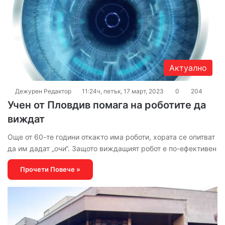
Актуално
Дежурен Редактор
11:24ч, петък, 17 март, 2023
0
204
Учен от Пловдив помага на роботите да
виждат
Още от 60-те години откакто има роботи, хората се опитват
да им дадат „очи“. Защото виждащият робот е по-ефективен
Прочети Повече »