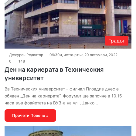
Градът
Дежурен Редактор
09:30ч, четвъртък, 20 октомври, 2022
0
148
Ден на кариерата в Техническия
университет
Вв Техническия университет – филиал Пловдив днес е
обявен „Ден на кариерата“. Форумът ще започне в 10.15
часа във фоайетата на ВУЗ-а на ул. „Цанко…
Прочети Повече »