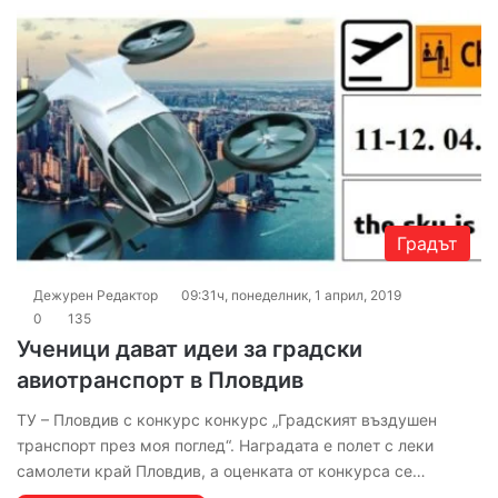
Градът
Дежурен Редактор
09:31ч, понеделник, 1 април, 2019
0
135
Ученици дават идеи за градски
авиотранспорт в Пловдив
ТУ – Пловдив с конкурс конкурс „Градският въздушен
транспорт през моя поглед“. Наградата е полет с леки
самолети край Пловдив, а оценката от конкурса се…