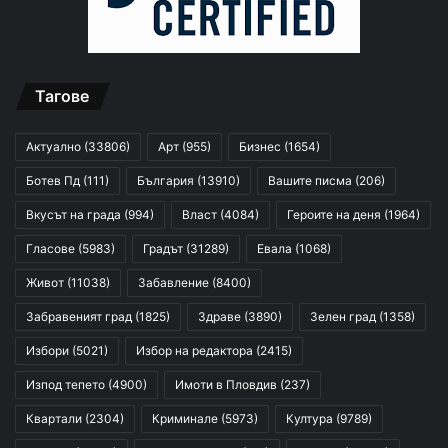
Тагове
Актуално
(33806)
Арт
(955)
Бизнес
(1654)
Ботев Пд
(111)
България
(13910)
Вашите писма
(206)
Вкусът на града
(994)
Власт
(4084)
Героите на деня
(1964)
Гласове
(5983)
Градът
(31289)
Евала
(1068)
Живот
(11038)
Забавление
(8400)
Забравеният град
(1825)
Здраве
(3890)
Зелен град
(1358)
Избори
(5021)
Избор на редактора
(2415)
Изпод тепето
(4900)
Имоти в Пловдив
(237)
Квартали
(2304)
Криминале
(5973)
Култура
(9789)