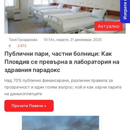
Изпрати новина
Актуално
Таня Грозданова
10:14ч, неделя, 21 декември, 2025
6
2 672
Публични пари, частни болници: Как
Пловдив се превърна в лаборатория на
здравния парадокс
Над 70% публично финансиране, различни правила за
прозрачност и един голям въпрос: кой и как харчи парите
на данъкоплатците
Прочети Повече »