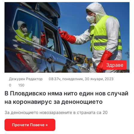
Здраве
Дежурен Редактор
08:37ч, понеделник, 30 януари, 2023
0
150
В Пловдивско няма нито един нов случай
на коронавирус за денонощието
За денонощието новозаразените в страната са 20
Прочети Повече »