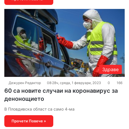
Здраве
Дежурен Редактор
08:28ч, сряда, 1 февруари, 2023
0
166
60 са новите случаи на коронавирус за
денонощието
В Пловдивска област са само 4-ма
Прочети Повече »