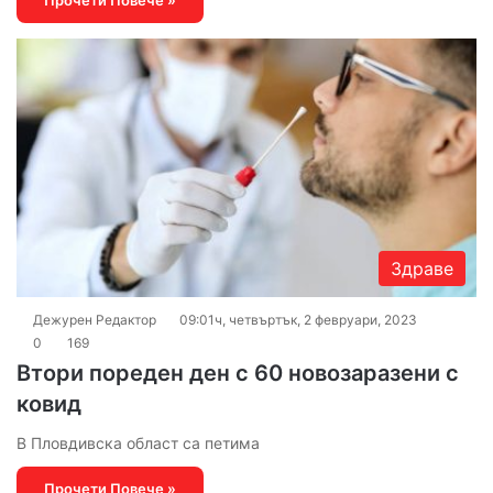
Здраве
Дежурен Редактор
09:01ч, четвъртък, 2 февруари, 2023
0
169
Втори пореден ден с 60 новозаразени с
ковид
В Пловдивска област са петима
Прочети Повече »