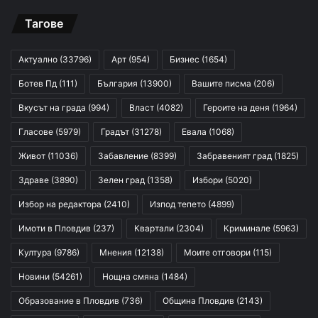
Тагове
Актуално
(33796)
Арт
(954)
Бизнес
(1654)
Ботев Пд
(111)
България
(13900)
Вашите писма
(206)
Вкусът на града
(994)
Власт
(4082)
Героите на деня
(1964)
Гласове
(5979)
Градът
(31278)
Евала
(1068)
Живот
(11036)
Забавление
(8399)
Забравеният град
(1825)
Здраве
(3890)
Зелен град
(1358)
Избори
(5020)
Избор на редактора
(2410)
Изпод тепето
(4899)
Имоти в Пловдив
(237)
Квартали
(2304)
Криминале
(5963)
Култура
(9786)
Мнения
(12138)
Моите отговори
(115)
Новини
(54261)
Нощна смяна
(1484)
Образование в Пловдив
(736)
Община Пловдив
(2143)