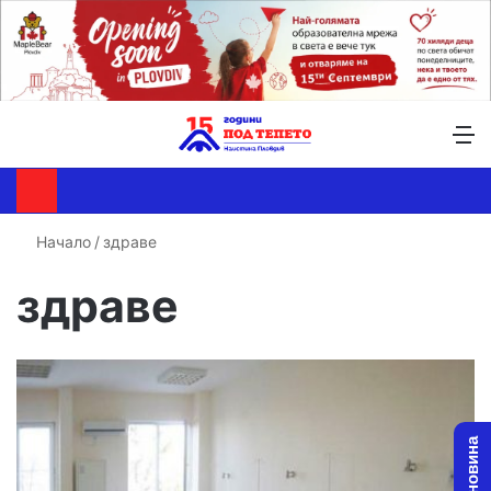
Търсене ...
Switch skin
М
Начало
/
здраве
здраве