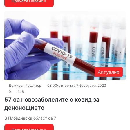
Прочети Повече »
Актуално
Дежурен Редактор
08:00ч, вторник, 7 февруари, 2023
0
148
57 са новозаболелите с ковид за
денонощието
В Пловдивска област са 7
Прочети Повече »