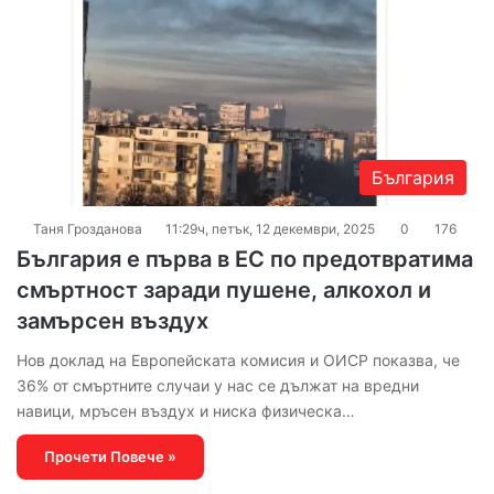
България
Таня Грозданова
11:29ч, петък, 12 декември, 2025
0
176
България е първа в ЕС по предотвратима
смъртност заради пушене, алкохол и
замърсен въздух
Нов доклад на Европейската комисия и ОИСР показва, че
36% от смъртните случаи у нас се дължат на вредни
навици, мръсен въздух и ниска физическа…
Прочети Повече »