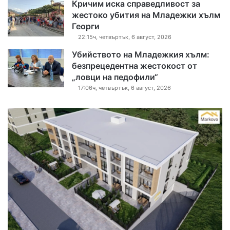
Кричим иска справедливост за
жестоко убития на Младежки хълм
Георги
22:15ч, четвъртък, 6 август, 2026
Убийството на Младежкия хълм:
безпрецедентна жестокост от
„ловци на педофили“
17:06ч, четвъртък, 6 август, 2026