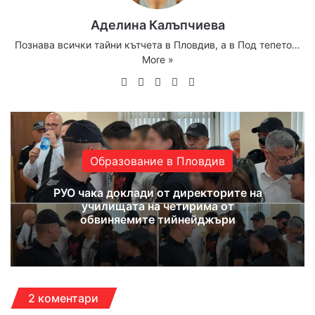
Аделина Калъпчиева
Познава всички тайни кътчета в Пловдив, а в Под тепето…
More »
Website
Facebook
X
YouTube
Instagram
Образование в Пловдив
РУО чака доклади от директорите на
училищата на четирима от
обвиняемите тийнейджъри
2 коментари