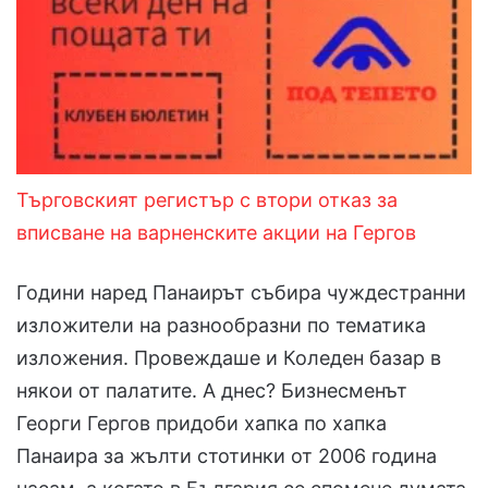
Търговският регистър с втори отказ за
вписване на варненските акции на Гергов
Години наред Панаирът събира чуждестранни
изложители на разнообразни по тематика
изложения. Провеждаше и Коледен базар в
някои от палатите. А днес? Бизнесменът
Георги Гергов придоби хапка по хапка
Панаира за жълти стотинки от 2006 година