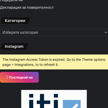
Подкрепи ни
Декларация за поверителност
Категории
Категории
Instagram
The Instagram Access Token is expired, Go to the Theme options
page > Integrations, to to refresh it.
Последвай ни