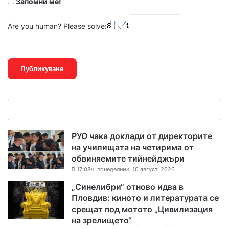
Запомни ме!
Are you human? Please solve:
РУО чака доклади от директорите
на училищата на четирима от
обвиняемите тийнейджъри
17:08ч, понеделник, 10 август, 2026
„Синелибри“ отново идва в
Пловдив: киното и литературата се
срещат под мотото „Цивилизация
на зрелището“