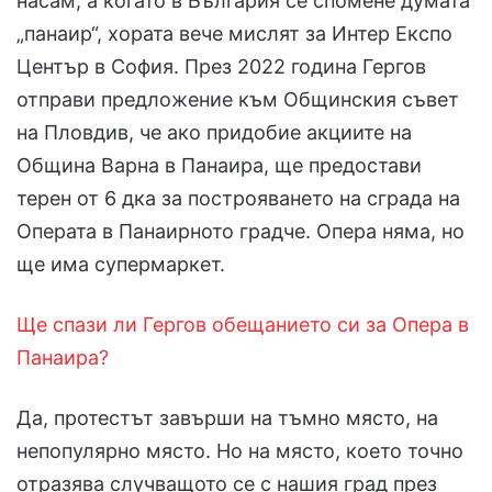
насам, а когато в България се спомене думата
„панаир“, хората вече мислят за Интер Експо
Център в София. През 2022 година Гергов
отправи предложение към Общинския съвет
на Пловдив, че ако придобие акциите на
Община Варна в Панаира, ще предостави
терен от 6 дка за построяването на сграда на
Операта в Панаирното градче. Опера няма, но
ще има супермаркет.
Ще спази ли Гергов обещанието си за Опера в
Панаира?
Да, протестът завърши на тъмно място, на
непопулярно място. Но на място, което точно
отразява случващото се с нашия град през