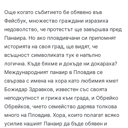
Още когато събитието бе обявено във
Фейсбук, множество граждани изразиха
недоволство, че протестът ще завършва пред
Панаира. Но ако пловдивчани си припомнят
историята на своя град, ще видят, че
всъщност символиката тук е напълно
логична. Къде бяхме и докъде ни докараха?
Международният панаир в Пловдив се
свързва с имена на хора като любимия кмет
Божидар Здравков, известен със своята
неподкупност и грижа към града, и Обрейко
Обрейков, чието семейство дарява толкова
много на Пловдив. Хора, които полагат всяко
усилие нашият Панаир да бъде обявен и