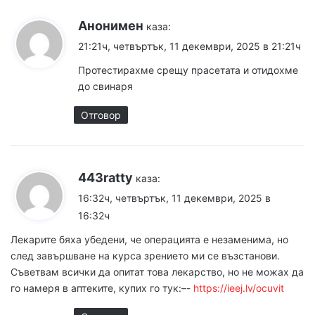
Анонимен
каза:
21:21ч, четвъртък, 11 декември, 2025 в 21:21ч
Протестирахме срещу прасетата и отидохме
до свинаря
Отговор
443ratty
каза:
16:32ч, четвъртък, 11 декември, 2025 в
16:32ч
Лекарите бяха убедени, че операцията е незаменима, но
след завършване на курса зрението ми се възстанови.
Съветвам всички да опитат това лекарство, но не можах да
го намеря в аптеките, купих го тук:–-
https://ieej.lv/ocuvit