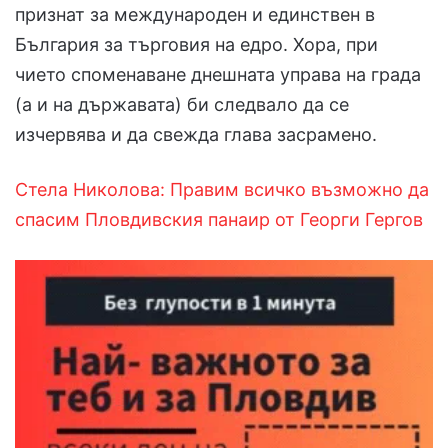
признат за международен и единствен в
България за търговия на едро. Хора, при
чието споменаване днешната управа на града
(а и на държавата) би следвало да се
изчервява и да свежда глава засрамено.
Стела Николова: Правим всичко възможно да
спасим Пловдивския панаир от Георги Гергов