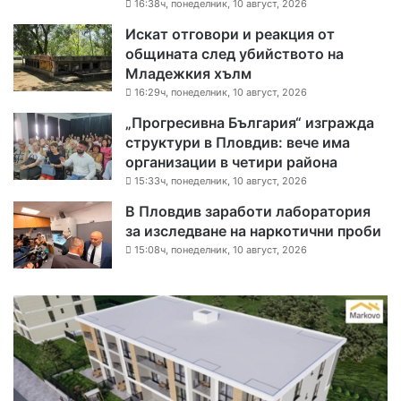
16:38ч, понеделник, 10 август, 2026
Искат отговори и реакция от
общината след убийството на
Младежкия хълм
16:29ч, понеделник, 10 август, 2026
„Прогресивна България“ изгражда
структури в Пловдив: вече има
организации в четири района
15:33ч, понеделник, 10 август, 2026
В Пловдив заработи лаборатория
за изследване на наркотични проби
15:08ч, понеделник, 10 август, 2026