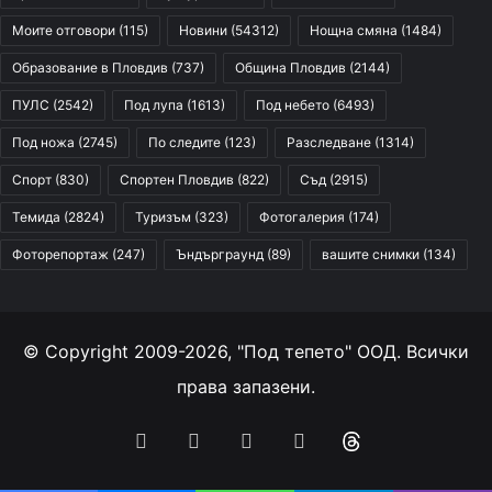
Моите отговори
(115)
Новини
(54312)
Нощна смяна
(1484)
Образование в Пловдив
(737)
Община Пловдив
(2144)
ПУЛС
(2542)
Под лупа
(1613)
Под небето
(6493)
Под ножа
(2745)
По следите
(123)
Разследване
(1314)
Спорт
(830)
Спортен Пловдив
(822)
Съд
(2915)
Темида
(2824)
Туризъм
(323)
Фотогалерия
(174)
Фоторепортаж
(247)
Ъндърграунд
(89)
вашите снимки
(134)
© Copyright 2009-2026, "Под тепето" ООД. Всички
права запазени.
Facebook
YouTube
Instagram
RSS
Threads