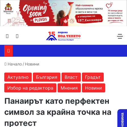
Търсене ...
Switch skin
М
Начало
/
Новини
Актуално
България
Власт
Градът
Избор на редактора
Мнения
Новини
Панаирът като перфектен
символ за крайна точка на
протест