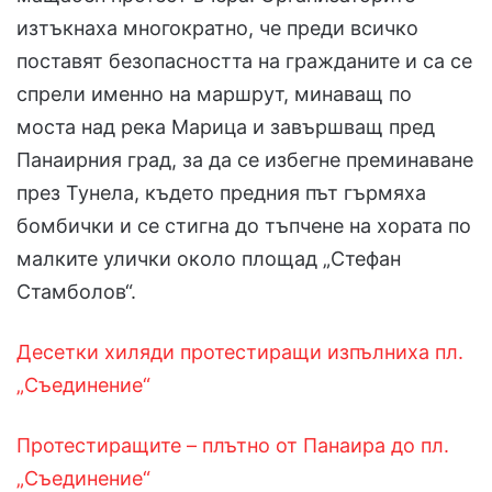
изтъкнаха многократно, че преди всичко
поставят безопасността на гражданите и са се
спрели именно на маршрут, минаващ по
моста над река Марица и завършващ пред
Панаирния град, за да се избегне преминаване
през Тунела, където предния път гърмяха
бомбички и се стигна до тъпчене на хората по
малките улички около площад „Стефан
Стамболов“.
Десетки хиляди протестиращи изпълниха пл.
„Съединение“
Протестиращите – плътно от Панаира до пл.
„Съединение“