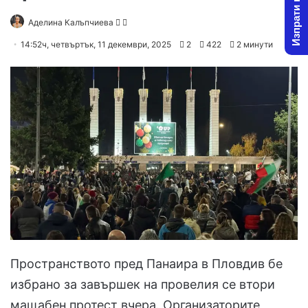
Изпрати новина
Follow
Send
Аделина Калъпчиева
on
an
14:52ч, четвъртък, 11 декември, 2025
2
422
2 минути
X
email
Пространството пред Панаира в Пловдив бе
избрано за завършек на провелия се втори
мащабен протест вчера. Организаторите