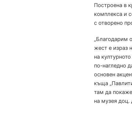
Построена в кр
комплекса и с
с отворено пр
„Благодарим о
жест е израз 
на културното
по-нагледно д
основен акцен
къща „Павлити
там да покаж
на музея доц. 