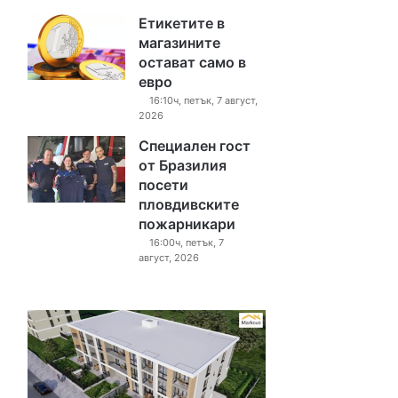
Етикетите в
магазините
остават само в
евро
16:10ч, петък, 7 август,
2026
Специален гост
от Бразилия
посети
пловдивските
пожарникари
16:00ч, петък, 7
август, 2026