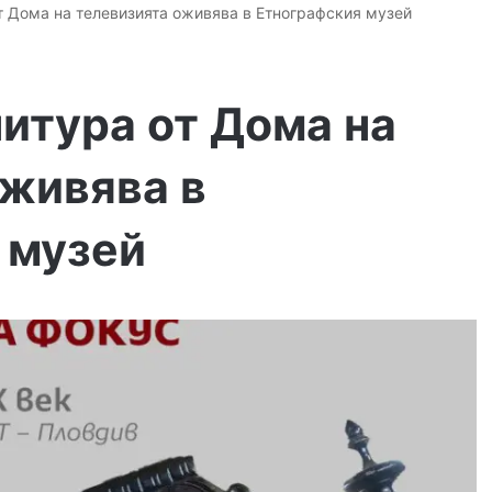
т Дома на телевизията оживява в Етнографския музей
итура от Дома на
оживява в
 музей