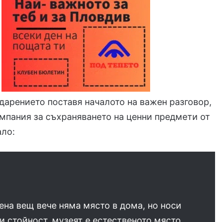
дарението поставя началото на важен разговор,
ампания за съхраняването на ценни предмети от
ало:
ена вещ вече няма място в дома, но носи
и стойност, музеят е естественото място,