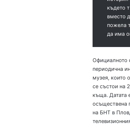
където т
вместо д
пожела 
да има 
Официалното о
периодична ин
музея, които 
се състои на 
къща. Датата е
осъществена п
на БНТ в Плов
телевизионния