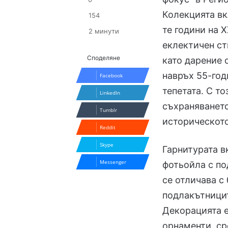
Колекцията вк
154
те години на 
2 минути
еклектичен ст
Споделяне
като дарение 
навръх 55-год
Facebook
тепетата. С т
LinkedIn
съхраняването
Tumblr
историческото
Reddit
Skype
Гарнитурата в
Messenger
фотьойла с по
се отличава с
подлакътницит
Декорацията е
орнаменти, ср