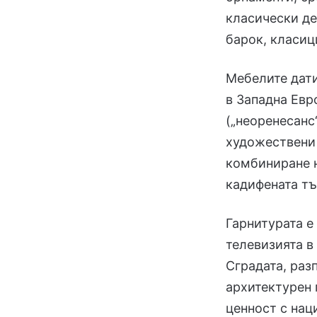
класически де
барок, класи
Мебелите дати
в Западна Евр
(„неоренесанс
художествени
комбиниране н
кадифената т
Гарнитурата е
телевизията в
Сградата, раз
архитектурен 
ценност с нац