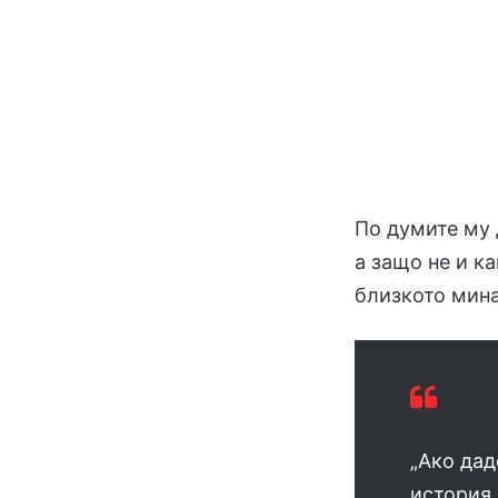
По думите му 
а защо не и к
близкото мин
„Ако дад
история 