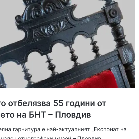
о отбелязва 55 години от
ето на БНТ – Пловдив
лна гарнитура е най-актуалният „Експонат на
онален етнографски музей – Пловдив.