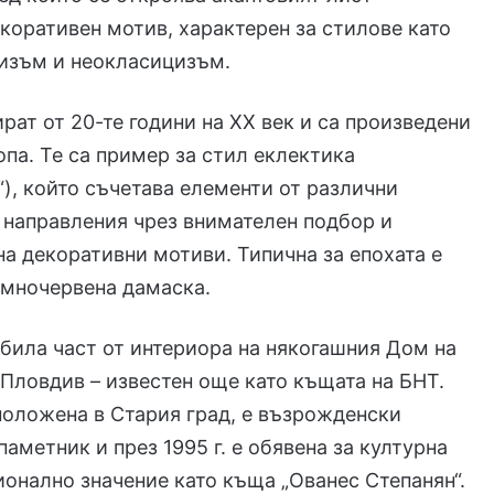
коративен мотив, характерен за стилове като
цизъм и неокласицизъм.
рат от 20-те години на XX век и са произведени
опа. Те са пример за стил еклектика
“), който съчетава елементи от различни
 направления чрез внимателен подбор и
а декоративни мотиви. Типична за епохата е
ъмночервена дамаска.
 била част от интериора на някогашния Дом на
 Пловдив – известен още като къщата на БНТ.
положена в Стария град, е възрожденски
паметник и през 1995 г. е обявена за културна
ионално значение като къща „Ованес Степанян“.