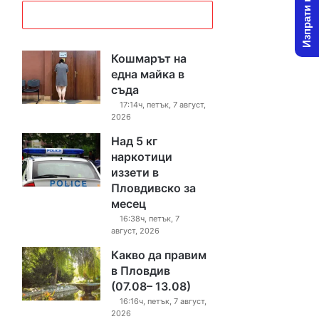
Изпрати новина
Кошмарът на
една майка в
съда
17:14ч, петък, 7 август,
2026
Над 5 кг
наркотици
иззети в
Пловдивско за
месец
16:38ч, петък, 7
август, 2026
Какво да правим
в Пловдив
(07.08– 13.08)
16:16ч, петък, 7 август,
2026