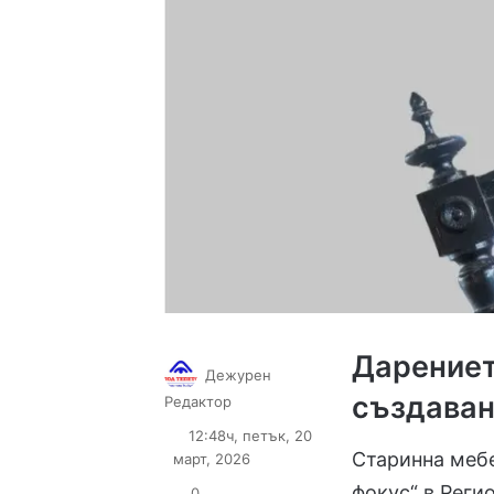
Дарениет
Дежурен
създаван
Follow
Send
Редактор
on
an
12:48ч, петък, 20
X
email
Старинна мебе
март, 2026
фокус“ в Реги
0