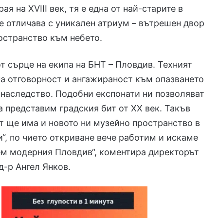
ая на XVIII век, тя е една от най-старите в
е отличава с уникален атриум – вътрешен двор
остранство към небето.
т сърце на екипа на БНТ – Пловдив. Техният
на отговорност и ангажираност към опазването
 наследство. Подобни експонати ни позволяват
а представим градския бит от XX век. Такъв
т ще има и новото ни музейно пространство в
“, по чието откриване вече работим и искаме
ем модерния Пловдив“, коментира директорът
д-р Ангел Янков.