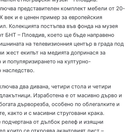
лючва представителен комплект мебели от 20-
ХХ век и е ценен пример за европейския
ил. Колекцията постъпва във фонда на музея
от БНТ – Пловдив, което ще бъде направено
ишнината на телевизионния център в града под
ози жест екипът на медията допринася за
 и популяризирането на културно-
 наследство.
ключва два дивана, четири стола и четири
длакътници. Изработена е от масивно дърво и
 богата дърворезба, особено по облегалките и
е, както и с масивни струговани крака.
 подчертана от дълбок релеф и изящни
ед които се откроява акантовият лист –