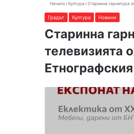
Начало
/
Култура
/
Старинна гарнитура о
Градът
Култура
Новини
Старинна гарн
телевизията 
Етнографския