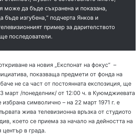
я може да бъде съхранена и показана,
а бъде изгубена,“ подчерта Янков и
телевизионният пример за дарителството
още последователи.
ткриване на новия „Експонат на фокус“ –
ициатива, показваща предмети от фонда на
обаче не са част от постоянната експозиция, ще
23 март /понеделник/ от 12:00 ч. в Куюмджиевата
 избрана символично – на 22 март 1971 г. е
ървата жива телевизионна връзка от студиото
див, което се приема за начало на дейността на
 център в града.