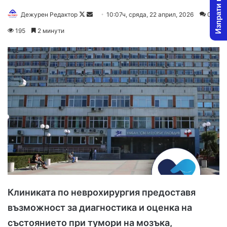
Изпрати новина
Follow
Send
Дежурен Редактор
10:07ч, сряда, 22 април, 2026
0
on
an
195
2 минути
X
email
Клиниката по неврохирургия предоставя
възможност за диагностика и оценка на
състоянието при тумори на мозъка,