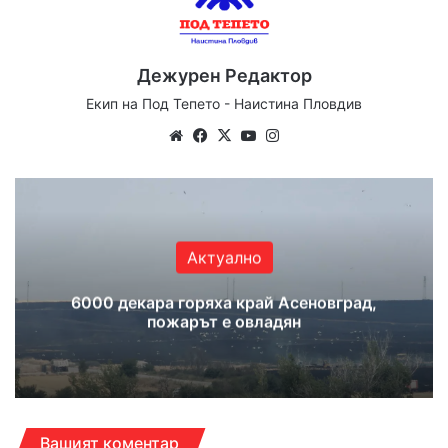
Дежурен Редактор
Екип на Под Тепето - Наистина Пловдив
Website
Facebook
X
YouTube
Instagram
Актуално
6000 декара горяха край Асеновград,
пожарът е овладян
Вашият коментар