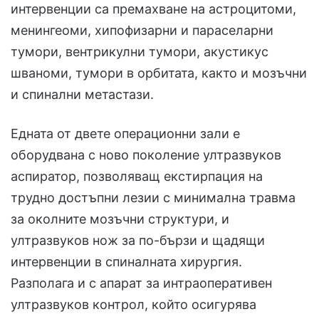
интервенции са премахване на астроцитоми,
менингеоми, хипофизарни и параселарни
тумори, вентрикулни тумори, акустикус
шваноми, тумори в орбитата, както и мозъчни
и спинални метастази.
Едната от двете операционни зали е
оборудвана с ново поколение ултразвуков
аспиратор, позволяващ екстирпация на
трудно достъпни лезии с минимална травма
за околните мозъчни структури, и
ултразвуков нож за по-бързи и щадящи
интервенции в спиналната хирургия.
Разполага и с апарат за интраоперативен
ултразвуков контрол, който осигурява