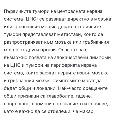
Първичните тумори на централната нервна
система (ЦНС) се развиват директно в мозъка
или гръбначния мозък, докато вторичните
тумори представляват метастази, които се
разпространяват към мозъка или гръбначния
мозък от други органи. Освен това е
възможно появата на злокачествени лимфоми
на ЦНС и тумори на периферната нервна
система, които засягат нервите извън мозъка
и гръбначния мозък. Симптомите могат да
бъдат общи и локални. Най-често срещаните
общи признаци са главоболие, гадене,
повръщане, промени в съзнанието и гърчове,
като е важно да се отбележи, че макар