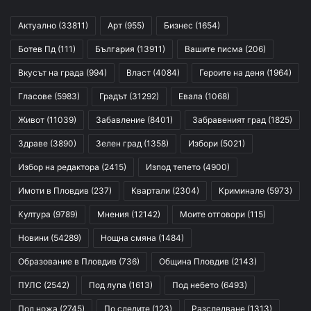
Актуално
(33811)
Арт
(955)
Бизнес
(1654)
Ботев Пд
(111)
България
(13911)
Вашите писма
(206)
Вкусът на града
(994)
Власт
(4084)
Героите на деня
(1964)
Гласове
(5983)
Градът
(31292)
Евала
(1068)
Живот
(11039)
Забавление
(8401)
Забравеният град
(1825)
Здраве
(3890)
Зелен град
(1358)
Избори
(5021)
Избор на редактора
(2415)
Изпод тепето
(4900)
Имоти в Пловдив
(237)
Квартали
(2304)
Криминале
(5973)
Култура
(9789)
Мнения
(12142)
Моите отговори
(115)
Новини
(54289)
Нощна смяна
(1484)
Образование в Пловдив
(736)
Община Пловдив
(2143)
ПУЛС
(2542)
Под лупа
(1613)
Под небето
(6493)
Под ножа
(2745)
По следите
(123)
Разследване
(1313)