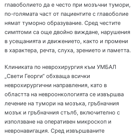
главоболието да е често при мозъчни тумори,
по-голямата част от пациентите с главоболие
нямат туморно образувание. Сред честите
симптоми са още двойно виждане, нарушения
в усещанията и движението, както и промени
в характера, речта, слуха, зрението и паметта.
Клиниката по неврохирургия към УМБАЛ
„Свети Георги“ обхваща всички
неврохирургични направления, като в
областта на невроонкологията се извършва
лечение на тумори на мозъка, гръбначния
мозък и гръбначния стълб, включително с
използване на оперативен микроскоп и
невронавигация. Сред извършваните