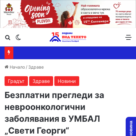
Търсене ...
Switch skin
М
Начало
/
Здраве
Градът
Здраве
Новини
Безплатни прегледи за
невроонкологични
заболявания в УМБАЛ
„Свети Георги“