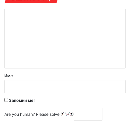
К
о
м
е
н
т
а
р
Име
:
*
Запомни ме!
Are you human? Please solve: