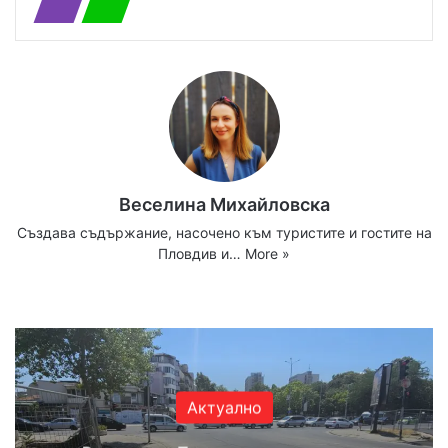
Веселина Михайловска
Създава съдържание, насочено към туристите и гостите на
Пловдив и…
More »
Website
Facebook
X
YouTube
Instagram
Актуално