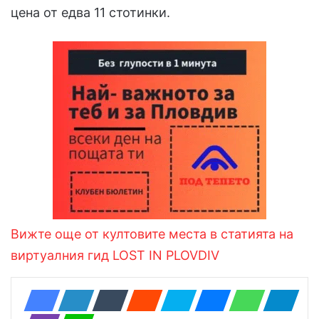
цена от едва 11 стотинки.
Вижте още от култовите места в статията на
виртуалния гид LOST IN PLOVDIV