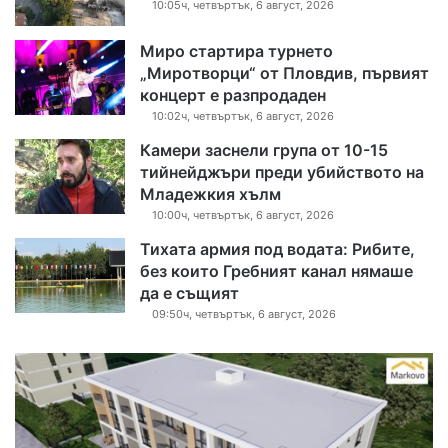
10:05ч, четвъртък, 6 август, 2026
Миро стартира турнето
„Миротворци“ от Пловдив, първият
концерт е разпродаден
10:02ч, четвъртък, 6 август, 2026
Камери заснели група от 10-15
тийнейджъри преди убийството на
Младежкия хълм
10:00ч, четвъртък, 6 август, 2026
Тихата армия под водата: Рибите,
без които Гребният канал нямаше
да е същият
09:50ч, четвъртък, 6 август, 2026