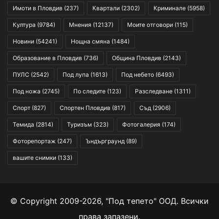
Имоти в Пловдив
(237)
Квартали
(2302)
Криминале
(5958)
Култура
(9784)
Мнения
(12137)
Моите отговори
(115)
Новини
(54241)
Нощна смяна
(1484)
Образование в Пловдив
(736)
Община Пловдив
(2143)
ПУЛС
(2542)
Под лупа
(1613)
Под небето
(6493)
Под ножа
(2745)
По следите
(123)
Разследване
(1311)
Спорт
(827)
Спортен Пловдив
(817)
Съд
(2906)
Темида
(2814)
Туризъм
(323)
Фотогалерия
(174)
Фоторепортаж
(247)
Ъндърграунд
(89)
вашите снимки
(133)
© Copyright 2009-2026, "Под тепето" ООД. Всички
права запазени.