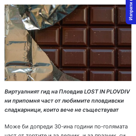
Изпрати новина
Виртуалният гид на Пловдив LOST IN PLOVDIV
ни припомня част от любимите пловдивски
сладкарници, които вече не съществуват
Може би допреди 30-ина години по-голямата
част от тортите и за делник, и за празник, си