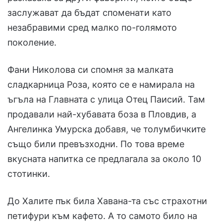
заслужават да бъдат споменати като
незабравими сред малко по-голямото
поколение.
Фани Николова си спомня за малката
сладкарница Роза, която се е намирала на
ъгъла на Главната с улица Отец Паисий. Там
продавали най-хубавата боза в Пловдив, а
Ангелинка Умурска добавя, че толумбичките
също били превъзходни. По това време
вкусната напитка се предлагала за около 10
стотинки.
До Халите пък била Хавана-та със страхотни
петифури към кафето. А то самото било на