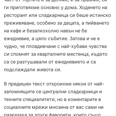
ги приготвяхме основно у дома. Ходенето на
ресторант или сладкарница си беше истинско
преживяване, особено за децата, а пийването
на кафе и безалкохолно навън не бе
ежедневие, а цяло събитие. Затова и не е
чудно, че пловдивчани с най-хубави чувства
си спомнят за кварталните местенца, където
са се разтушавали от ежедневието и са
подслаждали живота си.
В предишен текст откроихме някои от най-
запомнящите се централни сладкарници и
техните специалитети, но в коментарите в
социалните мрежи мнозина от вас сами ни
разказаха за други фаворити, които също