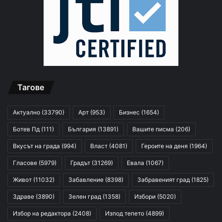
Тагове
Актуално
(33790)
Арт
(953)
Бизнес
(1654)
Ботев Пд
(111)
България
(13891)
Вашите писма
(206)
Вкусът на града
(994)
Власт
(4081)
Героите на деня
(1964)
Гласове
(5979)
Градът
(31269)
Евала
(1067)
Живот
(11032)
Забавление
(8398)
Забравеният град
(1825)
Здраве
(3890)
Зелен град
(1358)
Избори
(5020)
Избор на редактора
(2408)
Изпод тепето
(4899)