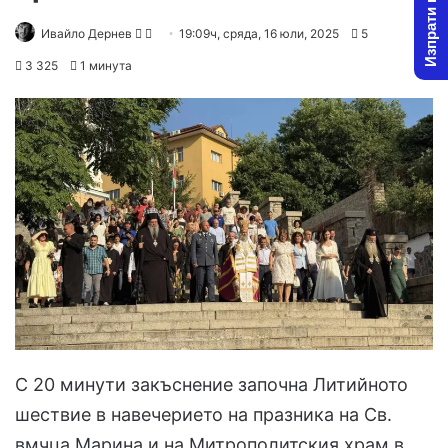
Изпрати новина
Follow
Send
Ивайло Дернев
19:09ч, сряда, 16 юли, 2025
5
on
an
3 325
1 минута
X
email
С 20 минути закъснение започна Литийното
шествие в навечерието на празника на Св.
вмчца Марина и на Митрополитския храм в