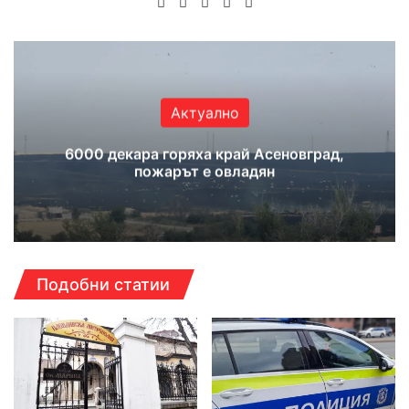
Website
Facebook
X
YouTube
Instagram
Актуално
6000 декара горяха край Асеновград,
пожарът е овладян
Подобни статии