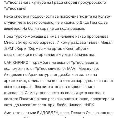
*р*вославната култура на Града според прокурорското
*р*восъдие!
Нека спестим подробности за психо-диагнозите на Кольо-
студентчето което обявило, че е хванало Дядо Господ за
шлиферо. На болни хора не се подиграваме.
През турско можеше да има значение какво проповядва
Миколай-Герголюб Баретов. И кому раздава Тиквен Медал
„ЕРМ“ /Херм /Хермес – на ортаци КлептоКрати,
съзаклятници в нотариалните му магьосничества.
САН КИРИКО = кражбата на века от *р*вославието
подпомогнато от *р*восъдието: от МАА =Междунар.
Академия по Архитектура, от джоба и от залъка на
архитектите, отчислявали десетилетия наред половината от
всеки хонорар – без нито стотинка църковна нито
държавна. Само укрепването на свлачището костваше
колкото Палатите около разкашканото църкве, проектирани
като „да мязат“ от засл. арх. Любо Шинков, НИПК.
Ами като настъпи ВИДОВДЕН, попе, Геената Огнена как ще