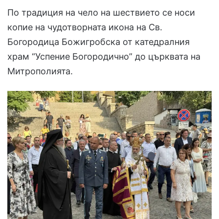
По традиция на чело на шествието се носи
копие на чудотворната икона на Св.
Богородица Божигробска от катедралния
храм “Успение Богородично” до църквата на
Митрополията.