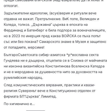
оглозгат.
Задължителни идеологии, (всуе)верия и ритуали вече
отдавна не важат. Претръпнахме. ВиК попе, Великден и
Коледа, толкоз. „Държавна“ църква в епохата на
Фердинанд и Батенберг е била подпора за военачалниците,
но в 2023 по инерция пред каква ВОЙСКА се пъха попът
със или без покана? Самарското знаме в Музея е защитено
от попадиите, мерсиме!
БългароСъветската сибир-азиатска *р*вославна секта
Гундяева ни е дъщерна, отцепила се в Схизма от майчината
ни изконна византийска Константинова Вселенска Катедра
и не е меродавна за душевността нито за духовността на
румелийския народец.
След комунистическите вярвания, практики и квази-
религия Суверенът вече е Конституционно отделен от
фирмата БП”Църква” Лимитед.
По-хигиенично е…