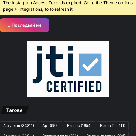
The Instagram Access Token is expired, Go to the Theme options
page > Integrations, to to refresh it.
Последвай ни
Тагове
Актуално
(33811)
Арт
(955)
Бизнес
(1654)
Ботев Пд
(111)
България
(13911)
Вашите писма
(206)
Вкусът на града
(994)