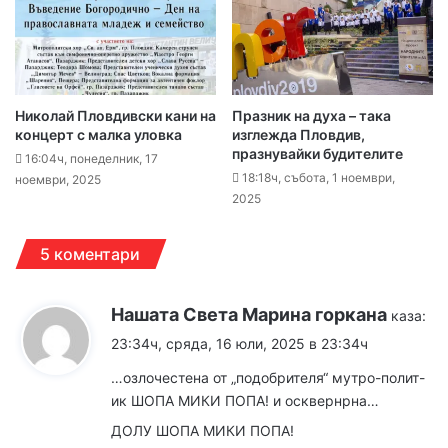
Николай Пловдивски кани на
Празник на духа – така
концерт с малка уловка
изглежда Пловдив,
празнувайки будителите
16:04ч, понеделник, 17
18:18ч, събота, 1 ноември,
ноември, 2025
2025
5 коментари
Нашата Света Марина горкана
каза:
23:34ч, сряда, 16 юли, 2025 в 23:34ч
…озлочестена от „подобрителя“ мутро-полит-
ик ШОПА МИКИ ПОПА! и осквернрна…
ДОЛУ ШОПА МИКИ ПОПА!