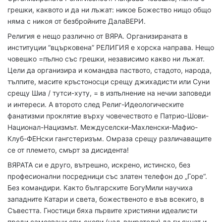
грешки, каквото и да ни лъжат: никое Божество нищо общо
няма с никоя от безбройните ДалаВЕРИ.
Религия е нещо различно от ВЯРА. Организираната в
институции “вцърковена” РЕЛИГИЯ е хорска направа. Нещо
човешко =пълно със грешки, независимо какво ни лъжат.
Цели да организира и командва паството, стадото, народа,
тълпите, масите кръстоносци срещу джихадисти или Суни
срещу Шиа / тутси-хуту, = в изпълнение на нечии заповеди
и интереси. А второто след Религ-Идеологическите
фанатизми проклятие върху човечеството е Патрио-Шови-
Национал-Нацизмът. Междуселски-Махленски-Мафио-
Клуб-ФЕНски гангстеризъм. Омраза срещу различаващите
се от племето, смърт за дисидента!
ВЯРАТА си е друго, вътрешно, искрено, истинско, без
професионални посредници със златен телефон до „Горе“.
Без командири. Както българските БогуМили научиха
западните Катари и света, божественото е във всекиго, в
Съвестта. Гностици бяха първите християни идеалисти
преди самозвани епи-скопи (над-взиратели) да ги яхнат и