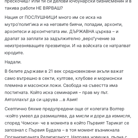
прескочиш? Или ти си делови ючбунарски бизнисменин и в
такива работи НЕ ВЯРВАШ?
Нация от ПОСЛУШНИЦИ много им се иска на
мутро’полит’ика и на неговите биячи, попадии, архонти,
архонтеси и архонтчетата им. ДЪРЖАВНА църква – и
драпат за заплати за задължително „веро“учение за
неизтрезняващите презвитери. И на войската се натрапват
юродите.
Надали.
В белите държави в 21 век средновековни акъли важат
само вътрешно в секти, култове, клубове и мормонски
племена и масонски ложи. Свобода на съвестта има
постигната. Който иска семинария – прав му път.
Аятоллахът да си царува …в Азия!
Скептично бяхме предупредени още от колегата Волтер
-който умеел да размишлява, да мисли и дори да измисля,
според Чомски- че в момента в който Първият Тарикат се
запознал с Първия Будала – в тоя момент възникнала
Организираната Религиозност. Направа човешка, пълна с