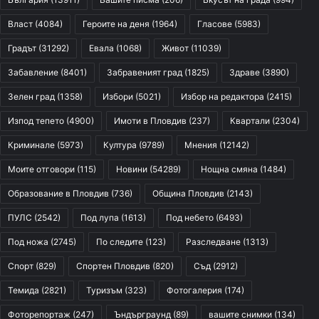
Власт
(4084)
Героите на деня
(1964)
Гласове
(5983)
Градът
(31292)
Евала
(1068)
Живот
(11039)
Забавление
(8401)
Забравеният град
(1825)
Здраве
(3890)
Зелен град
(1358)
Избори
(5021)
Избор на редактора
(2415)
Изпод тепето
(4900)
Имоти в Пловдив
(237)
Квартали
(2304)
Криминале
(5973)
Култура
(9789)
Мнения
(12142)
Моите отговори
(115)
Новини
(54289)
Нощна смяна
(1484)
Образование в Пловдив
(736)
Община Пловдив
(2143)
ПУЛС
(2542)
Под лупа
(1613)
Под небето
(6493)
Под ножа
(2745)
По следите
(123)
Разследване
(1313)
Спорт
(829)
Спортен Пловдив
(820)
Съд
(2912)
Темида
(2821)
Туризъм
(323)
Фотогалерия
(174)
Фоторепортаж
(247)
Ъндърграунд
(89)
вашите снимки
(134)