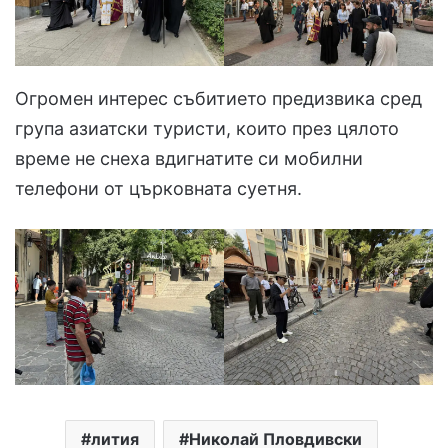
Огромен интерес събитието предизвика сред
група азиатски туристи, които през цялото
време не снеха вдигнатите си мобилни
телефони от църковната суетня.
лития
Николай Пловдивски