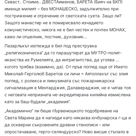
Севаст.. Стоиме.. ДВЕСТАименов, БАРЕТА (Бияч на БКП)
именце милият – без МОНАШЕСКО, задължително при
пострижение и отречение от светската суета. Защо ли?
Защото манастир не е помирисвало изчадието
комунистическо, никога не е бил честен и почтен МОНАХ,
камо ли отшелник, постник, духовник…
Пазарлъкът изглежда е бил под преструвка
„религиозническа“ да го парашутират да МУТРО-полит-
иканства из Румелията, да интригантства, да угоява …
когото трябва (взаимно, да). От пръв поглед още от Името
Миколай-Герголюб Баретов си личи = Аятоллахът със злия
поглед, с ролекса и лимузината със пожарникарска
сигнализация е Ментарджия, Далавераджия, не е читав тоя
с неговата непризната не-акредитирана килийна измислена
като за баш-будали „академия“.
„Академично“ ли беше пЪрвенюшкото подобряване на
Света Марина да я нагизди като някаква ючбунарска г-ца и
да оскверни съкровените древни стенописи – или
опростачаване, герго-селяндурско? Ново висше стъпало в