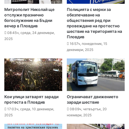
Митрополит Николай ще
Полицията с мерки за
отслужи празнично
обезпечаване на
богослужение на Бъдни
обществения ред при
вечер в Пловдив
провеждане на протестно
шествие на територията на
08:45ч, сряда, 24 декември,
Пловдив
2025
16:57ч, понеделник, 15
декември, 2025
Кои улици затварят заради
Ограничават движението
протеста в Пловдив
заради шествие
17:03ч, сряда, 10 декември,
08:09ч, четвъртък, 20
2025
ноември, 2025