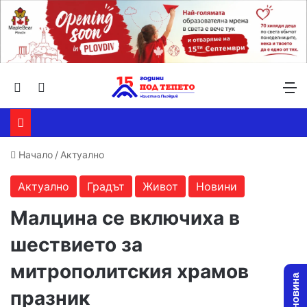
Търсене ...
Switch skin
М
Начало
/
Актуално
Актуално
Градът
Живот
Новини
Малцина се включиха в
шествието за
митрополитския храмов
празник