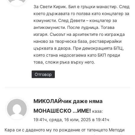
За Свети Кирик. Бил е гръцки манастир. След
което държавата го ползва като концлагер за
комунисти. След Девети – концлагер за
антикомунисти. После лудница. Тогава
изгаря. Съюзът на архитектите го изгражда
наново за творческа база, реставрирайки
църквата в двора. При демокрацията БПЦ,
която стана недосегаема като БКП преди
това, сложи ръка върху него.
Отговор
МИКОЛАЙчик даже няма
МОНАШЕСКО ...ИМЕ!
каза:
19:41ч, сряда, 16 юли, 2025 в 19:41ч
Кара си с даденото му по рождение от татенцето Методи