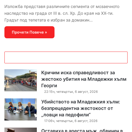
Изложба представя различните сегмента от мозаечното
наследство на града от III в. сл. Хр. До края на ХХ-ти.
Градът под тепетата е избран за домакин…
Прочети Повече »
Кричим иска справедливост за
жестоко убития на Младежки хълм
Георги
22:15ч, четвъртък, 6 август, 2026
Убийството на Младежкия хълм:
безпрецедентна жестокост от
„ловци на педофили“
17:06ч, четвъртък, 6 август, 2026
Оставиха в ареста мъж, обвинен в