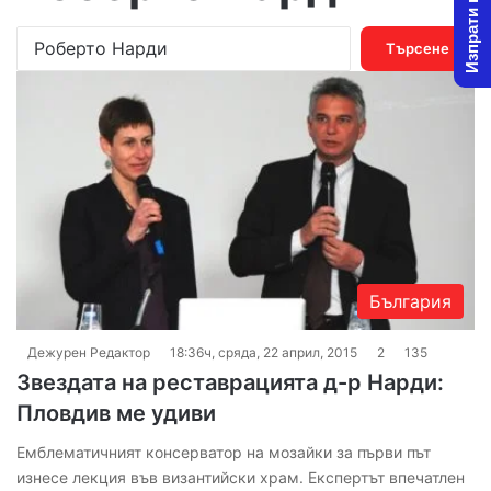
Изпрати новина
Т
ъ
р
с
е
н
е
з
а
:
България
Дежурен Редактор
18:36ч, сряда, 22 април, 2015
2
135
Звездата на реставрацията д-р Нарди:
Пловдив ме удиви
Емблематичният консерватор на мозайки за първи път
изнесе лекция във византийски храм. Експертът впечатлен