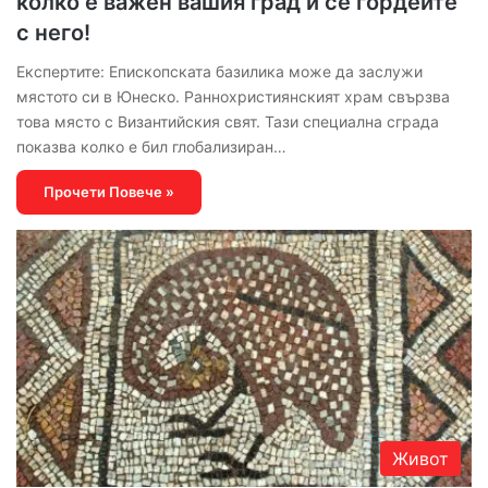
колко е важен вашия град и се гордейте
с него!
Експертите: Епископската базилика може да заслужи
мястото си в Юнеско. Раннохристиянският храм свързва
това място с Византийския свят. Тази специална сграда
показва колко е бил глобализиран…
Прочети Повече »
Живот