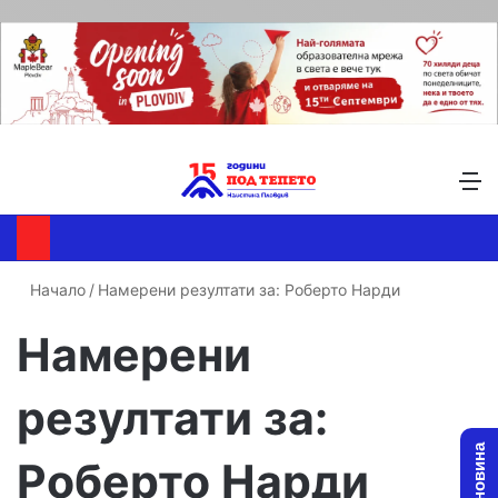
Търсене ...
Switch skin
М
Начало
/
Намерени резултати за: Роберто Нарди
Намерени
резултати за:
Роберто Нарди