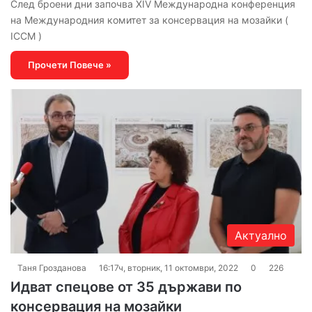
След броени дни започва XIV Международна конференция
на Международния комитет за консервация на мозайки (
ICCM )
Прочети Повече »
Актуално
Таня Грозданова
16:17ч, вторник, 11 октомври, 2022
0
226
Идват спецове от 35 държави по
консервация на мозайки