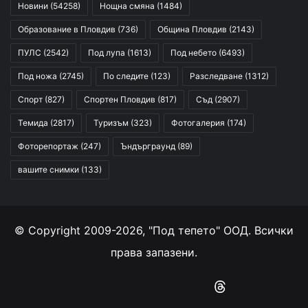
Новини
(54258)
Нощна смяна
(1484)
Образование в Пловдив
(736)
Община Пловдив
(2143)
ПУЛС
(2542)
Под лупа
(1613)
Под небето
(6493)
Под ножа
(2745)
По следите
(123)
Разследване
(1312)
Спорт
(827)
Спортен Пловдив
(817)
Съд
(2907)
Темида
(2817)
Туризъм
(323)
Фотогалерия
(174)
Фоторепортаж
(247)
Ъндърграунд
(89)
вашите снимки
(133)
© Copyright 2009-2026, "Под тепето" ООД. Всички
права запазени.
Facebook
YouTube
Instagram
RSS
Threads