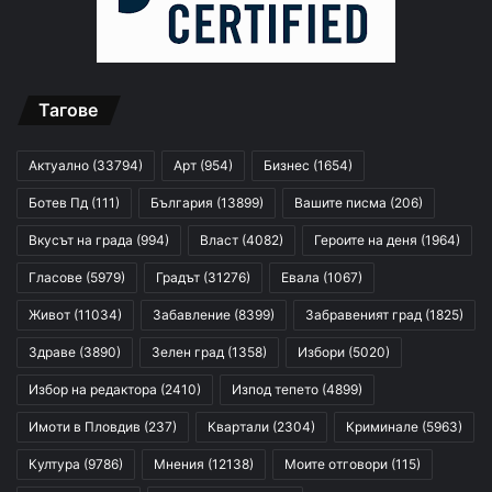
Тагове
Актуално
(33794)
Арт
(954)
Бизнес
(1654)
Ботев Пд
(111)
България
(13899)
Вашите писма
(206)
Вкусът на града
(994)
Власт
(4082)
Героите на деня
(1964)
Гласове
(5979)
Градът
(31276)
Евала
(1067)
Живот
(11034)
Забавление
(8399)
Забравеният град
(1825)
Здраве
(3890)
Зелен град
(1358)
Избори
(5020)
Избор на редактора
(2410)
Изпод тепето
(4899)
Имоти в Пловдив
(237)
Квартали
(2304)
Криминале
(5963)
Култура
(9786)
Мнения
(12138)
Моите отговори
(115)