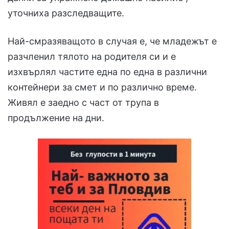
уточниха разследващите.
Най-смразяващото в случая е, че младежът е
разчленил тялото на родителя си и е
изхвърлял частите една по една в различни
контейнери за смет и по различно време.
Живял е заедно с част от трупа в
продължение на дни.