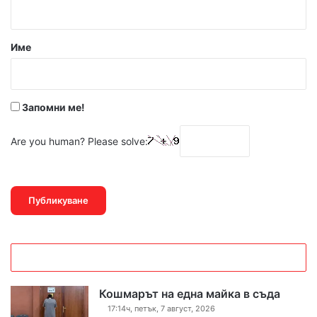
т
а
р
Име
:
*
Запомни ме!
Are you human? Please solve:
Кошмарът на една майка в съда
17:14ч, петък, 7 август, 2026