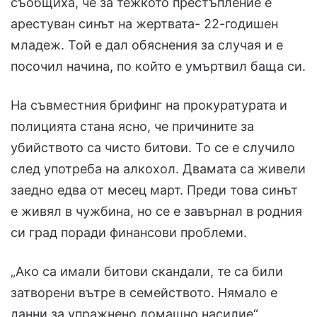
съобщиха, че за тежкото престъпление е
арестуван синът на жертвата- 22-годишен
младеж. Той е дал обяснения за случая и е
посочил начина, по който е умъртвил баща си.
На съвместния брифинг на прокуратурата и
полицията стана ясно, че причините за
убийството са чисто битови. То се е случило
след употреба на алкохол. Двамата са живели
заедно едва от месец март. Преди това синът
е живял в чужбина, но се е завърнал в родния
си град поради финансови проблеми.
„Ако са имали битови скандали, те са били
затворени вътре в семейството. Нямало е
данни за упражнено домашно насилие“,