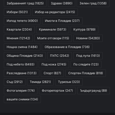
Забравеният град
(1825)
Здраве
(3890)
Зелен град
(1358)
Избори
(5021)
Избор на редактора
(2415)
Изпод тепето
(4900)
Имоти в Пловдив
(237)
Квартали
(2304)
Криминале
(5973)
Култура
(9789)
Мнения
(12142)
Моите отговори
(115)
Новини
(54283)
Нощна смяна
(1484)
Образование в Пловдив
(736)
Община Пловдив
(2143)
ПУЛС
(2542)
Под лупа
(1613)
Под небето
(6493)
Под ножа
(2745)
По следите
(123)
Разследване
(1313)
Спорт
(827)
Спортен Пловдив
(818)
Съд
(2912)
Темида
(2821)
Туризъм
(323)
Фотогалерия
(174)
Фоторепортаж
(247)
Ъндърграунд
(89)
вашите снимки
(134)