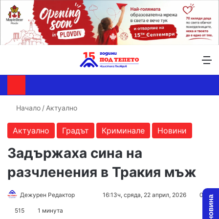
Търсене ...
Switch skin
М
Начало
/
Актуално
Актуално
Градът
Криминале
Новини
Задържаха сина на
разчленения в Тракия мъж
Follow
Send
Дежурен Редактор
16:13ч, сряда, 22 април, 2026
0
on
an
515
1 минута
X
email