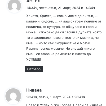
к
АНГЕЛ
а
14:34ч, четвъртък, 21 март, 2024 в 14:34ч
з
Христо, Христо, … колко може да си тъп, …
а
калинки, бидони, … нямаш си грам понятие от
:
политика, от култура, от общуване с хора и
можеш спокойно да си стоиш в дупката която
те е заседнало нещото, което си мислиш, че
имаш – но то със сигурност не е мозък.
Румяна, успех момиче. Не слушай никого,
имаш си глава на раменете и силата да
УСПЕЕШ!
Отговор
к
Нивана
а
23:41ч, петък, 1 март, 2024 в 23:41ч
з
Браво и Успех г- жо Толова. Преди да излезна