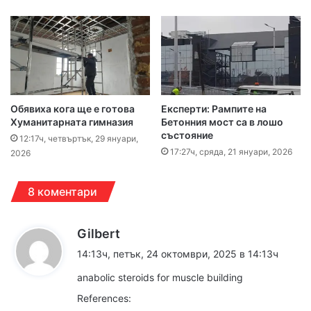
Обявиха кога ще е готова
Експерти: Рампите на
Хуманитарната гимназия
Бетонния мост са в лошо
състояние
12:17ч, четвъртък, 29 януари,
17:27ч, сряда, 21 януари, 2026
2026
8 коментари
к
Gilbert
а
14:13ч, петък, 24 октомври, 2025 в 14:13ч
з
anabolic steroids for muscle building
а
References:
: