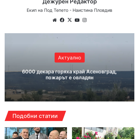
Дежурен Редактор
Екип на Под Тепето - Наистина Пловдив
Website
Facebook
X
YouTube
Instagram
Актуално
6000 декара горяха край Асеновград,
пожарът е овладян
Подобни статии