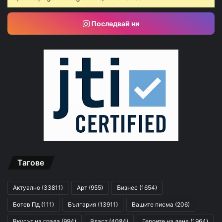
Последвай ни
Тагове
Актуално
(33811)
Арт
(955)
Бизнес
(1654)
Ботев Пд
(111)
България
(13911)
Вашите писма
(206)
Вкусът на града
(994)
Власт
(4084)
Героите на деня
(1964)