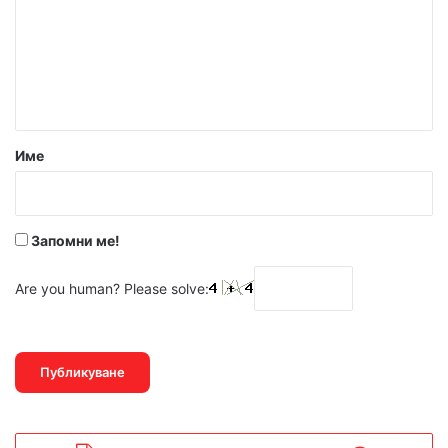
е
н
т
а
р
Име
:
*
Запомни ме!
Are you human? Please solve: