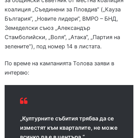
за общински съветник от местна коалиция
коалиция „Съединени за Пловдив“ („Кауза
България“, „Новите лидери“, ВМРО – БНД,
Земеделски съюз „Александър
Стамболийски, „Воля“, „Атака“, „Партия на
зелените“), под номер 14 в листата.
По време на кампанията Толова заяви в
интервю:
„Културните събития трябва да се
изместят към кварталите, не може
всичко да е в центъра.“