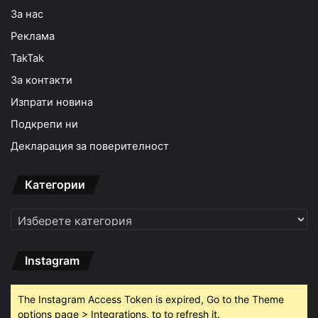
За нас
Реклама
TakTak
За контакти
Изпрати новина
Подкрепи ни
Декларация за поверителност
Категории
Категории
Instagram
The Instagram Access Token is expired, Go to the Theme
options page > Integrations, to to refresh it.