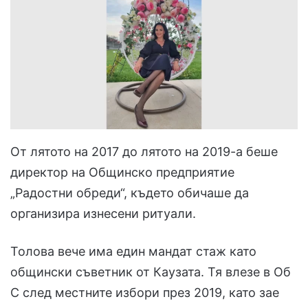
От лятото на 2017 до лятото на 2019-а беше
директор на Общинско предприятие
„Радостни обреди“, където обичаше да
организира изнесени ритуали.
Толова вече има един мандат стаж като
общински съветник от Каузата. Тя влезе в Об
С след местните избори през 2019, като зае