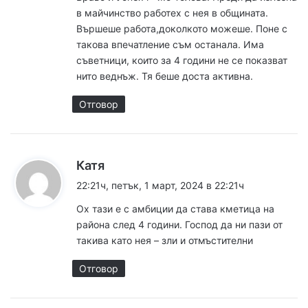
а
в майчинство работех с нея в общината.
:
Вършеше работа,доколкото можеше. Поне с
такова впечатление съм останала. Има
съветници, които за 4 години не се показват
нито веднъж. Тя беше доста активна.
Отговор
к
Катя
а
22:21ч, петък, 1 март, 2024 в 22:21ч
з
Ох тази е с амбиции да става кметица на
а
района след 4 години. Господ да ни пази от
:
такива като нея – зли и отмъстителни
Отговор