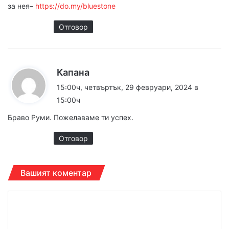
за нея–
https://do.my/bluestone
Отговор
к
Капана
а
15:00ч, четвъртък, 29 февруари, 2024 в
з
15:00ч
а
Браво Руми. Пожелаваме ти успех.
:
Отговор
Вашият коментар
К
о
м