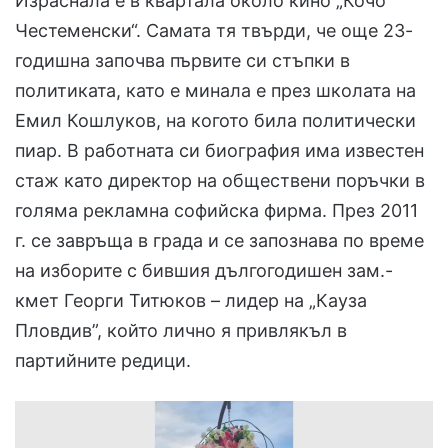
Израснала е в квартала около кино „Кочо
Честеменски“. Самата тя твърди, че още 23-
годишна започва първите си стъпки в
политиката, като е минала е през школата на
Емил Кошлуков, на когото била политически
пиар. В работната си биография има известен
стаж като директор на обществени поръчки в
голяма рекламна софийска фирма. През 2011
г. се завръща в града и се запознава по време
на изборите с бившия дългогодишен зам.-
кмет Георги Титюков – лидер на „Кауза
Пловдив”, който лично я привлякъл в
партийните редици.