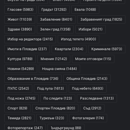
Гласове
(5983)
Градът
(31292)
Евала
(1068)
Живот
(11039)
Забавление
(8401)
Забравеният град
(1825)
Здраве
(3890)
Зелен град
(1358)
Избори
(5021)
Избор на редактора
(2415)
Изпод тепето
(4900)
Имоти в Пловдив
(237)
Квартали
(2304)
Криминале
(5973)
Култура
(9789)
Мнения
(12142)
Моите отговори
(115)
Новини
(54289)
Нощна смяна
(1484)
Образование в Пловдив
(736)
Община Пловдив
(2143)
ПУЛС
(2542)
Под лупа
(1613)
Под небето
(6493)
Под ножа
(2745)
По следите
(123)
Разследване
(1313)
Спорт
(829)
Спортен Пловдив
(820)
Съд
(2912)
Темида
(2821)
Туризъм
(323)
Фотогалерия
(174)
Фоторепортаж
(247)
Ъндърграунд
(89)