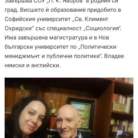
Завършва СОУ „П. К. Яворов“ в родния си
град. Висшето ѝ образование придобито в
Софийския университет „Св. Климент
Охридски” със специалност „Социология“.
Има завършена магистратура и в Нов
български университет по „Политически
мениджмънт и публични политики“. Владее
немски и английски.