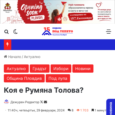
Търсене ...
Switch skin
М
Начало
/
Актуално
Актуално
Градът
Избори
Новини
Община Пловдив
Под лупа
Коя е Румяна Толова?
Follow
Send
Дежурен Редактор
on
an
11:40ч, четвъртък, 29 февруари, 2024
8
1 703
1 минута
X
email