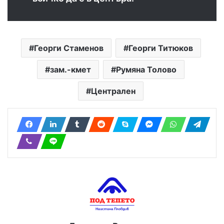
Георги Стаменов
Георги Титюков
зам.-кмет
Румяна Толово
Централен