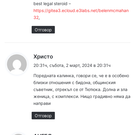
best legal steroid –
https://gitea3.ecloud.e3labs.net/belenmcmahan
32
,
Отговор
к
Христо
а
20:31ч, събота, 2 март, 2024 в 20:31ч
з
Поредната калинка, говори се, че е в особено
а
близки отношения с бидона, общинския
:
съветник, отрекъл се от Тютюка. Долна и зла
женица, с комплекси. Нищо градивно няма да
направи
Отговор