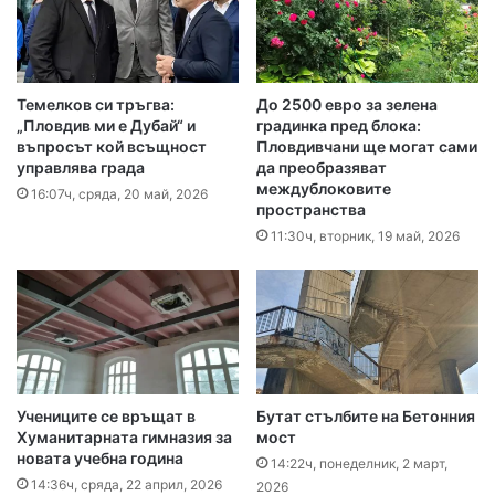
Темелков си тръгва:
До 2500 евро за зелена
„Пловдив ми е Дубай“ и
градинка пред блока:
въпросът кой всъщност
Пловдивчани ще могат сами
управлява града
да преобразяват
междублоковите
16:07ч, сряда, 20 май, 2026
пространства
11:30ч, вторник, 19 май, 2026
Учениците се връщат в
Бутат стълбите на Бетонния
Хуманитарната гимназия за
мост
новата учебна година
14:22ч, понеделник, 2 март,
14:36ч, сряда, 22 април, 2026
2026