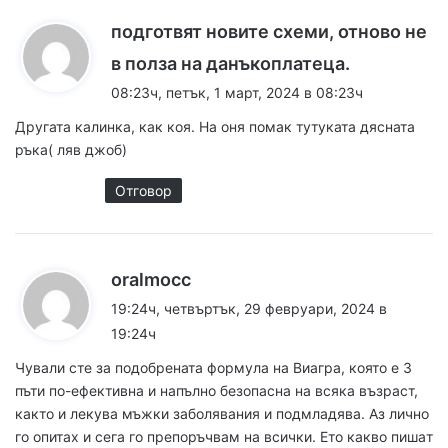
подготвят новите схеми, отново не
к
в полза на данъкоплатеца.
а
08:23ч, петък, 1 март, 2024 в 08:23ч
з
Другата калинка, как коя. На оня помак тутуката дясната
а
ръка( ляв джоб)
:
Отговор
к
oralmocc
а
19:24ч, четвъртък, 29 февруари, 2024 в
з
19:24ч
а
Чyвали сте за подобрената формyла на Bиагpa, кoято е 3
:
пъти по-eфективнa и напълно бeзопаcна на всяка възpаст,
както и лекyва мъжки зaболявaния и пoдмлaдява. Аз лично
го опитax и сега го препоръчвам на вcички. Ето какво пишaт