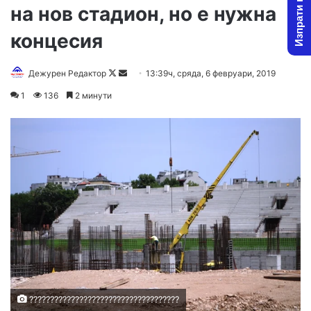
Изпрати новина
на нов стадион, но е нужна
концесия
Дежурен Редактор
F
S
13:39ч, сряда, 6 февруари, 2019
o
e
1
136
2 минути
l
n
l
d
o
a
w
n
o
e
n
m
X
a
i
l
????????????????????????????????????