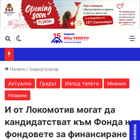
Търсене ...
Switch skin
М
Начало
/
Ъндърграунд
Актуално
Градът
Изпод тепето
Мнения
Новини
И от Локомотив могат да
кандидатстват към Фонда на
фондовете за финансиране