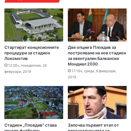
Стартират концесионните
Две опции в Пловдив за
процедури за стадион
построяване на нов стадион
Локомотив
за евентуален Балкански
Мондиал 2030
12:26ч, понеделник, 25
17:19ч, сряда, 6 февруари,
февруари, 2019
2019
Стадион „Пловдив” става
Започва първият етап от
изцяло футболен
реконструкцията на