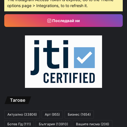
options page > Integrations, to to refresh it.
Последвай ни
Тагове
Актуално
(33806)
Арт
(955)
Бизнес
(1654)
Ботев Пд
(111)
България
(13910)
Вашите писма
(206)