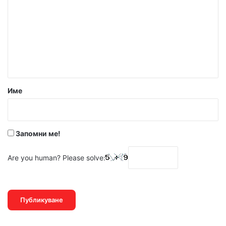
м
е
н
т
а
р
Име
:
*
Запомни ме!
Are you human? Please solve: