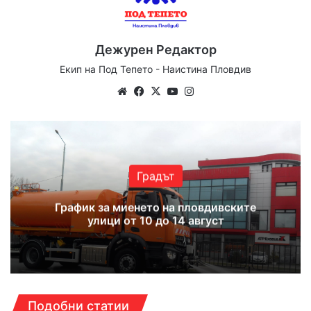
Дежурен Редактор
Екип на Под Тепето - Наистина Пловдив
We
Fa
X
Yo
Ins
bsi
ce
uT
tag
te
bo
ub
ra
ok
e
m
Градът
График за миенето на пловдивските
улици от 10 до 14 август
Подобни статии