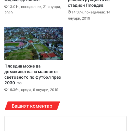
стадион Пловдив
13:01ч, понеделник, 21 януари,
14:37ч, понеделник, 14
2019
януари, 2019
Пловдив може да
домакинства на мачове от
световното по футбол през
2030-та
16:36ч, сряда, 9 януари, 2019
Вашият коментар
К
о