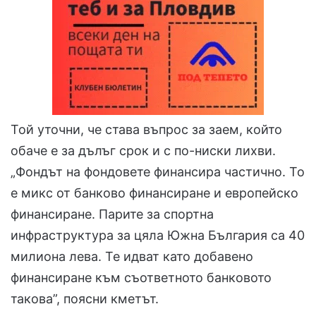
Той уточни, че става въпрос за заем, който
обаче е за дълъг срок и с по-ниски лихви.
„Фондът на фондовете финансира частично. То
е микс от банково финансиране и европейско
финансиране. Парите за спортна
инфраструктура за цяла Южна България са 40
милиона лева. Те идват като добавено
финансиране към съответното банковото
такова”, поясни кметът.