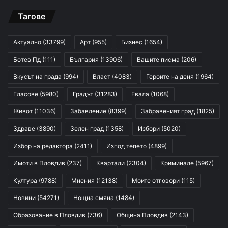
Тагове
Актуално
(33799)
Арт
(955)
Бизнес
(1654)
Ботев Пд
(111)
България
(13906)
Вашите писма
(206)
Вкусът на града
(994)
Власт
(4083)
Героите на деня
(1964)
Гласове
(5980)
Градът
(31283)
Евала
(1068)
Живот
(11036)
Забавление
(8399)
Забравеният град
(1825)
Здраве
(3890)
Зелен град
(1358)
Избори
(5020)
Избор на редактора
(2411)
Изпод тепето
(4899)
Имоти в Пловдив
(237)
Квартали
(2304)
Криминале
(5967)
Култура
(9788)
Мнения
(12138)
Моите отговори
(115)
Новини
(54271)
Нощна смяна
(1484)
Образование в Пловдив
(736)
Община Пловдив
(2143)