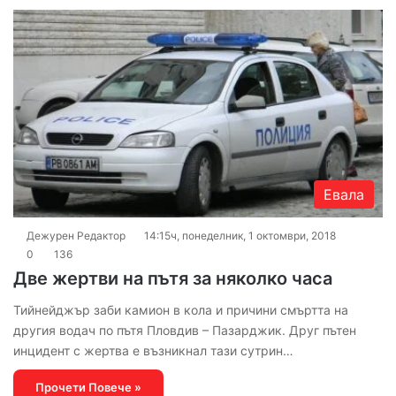
Евала
Дежурен Редактор
14:15ч, понеделник, 1 октомври, 2018
0
136
Две жертви на пътя за няколко часа
Тийнейджър заби камион в кола и причини смъртта на
другия водач по пътя Пловдив – Пазарджик. Друг пътен
инцидент с жертва е възникнал тази сутрин…
Прочети Повече »