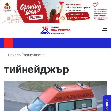
Търсене ...
Switch skin
М
Начало
/
тийнейджър
тийнейджър