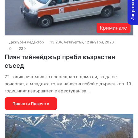
Изпрати новина
Криминале
Дежурен Редактор
13:20ч, четвъртък, 12 януари, 2023
0
239
Пиян тийнейджър преби възрастен
съсед
72-годишният мъж го посрещнал в дома си, за да се
почерпят, а младежа го му нанесъл побой с дървен кол. 19-
годишният извършител е арестуван за…
Прочети Повече »