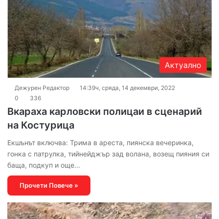
Актуално
Дежурен Редактор
14:39ч, сряда, 14 декември, 2022
0
336
Вкараха карловски полицаи в сценарий
на Костурица
Екшънът включва: Трима в ареста, пиянска вечеринка,
гонка с патрулка, тийнейджър зад волана, возещ пияния си
баща, подкуп и още...
Прочети Повече »