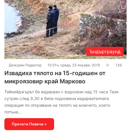
Ъндърграунд
Дежурен Редактор
10:21ч, сряда, 23 януари, 2019
0
139
Извадиха тялото на 15-годишен от
микроязовир край Марково
Тийнейджърът бе издирван с водолази над 15 часа Тази
сутрин след 9,30 е била подновена издирвателната
операция по откриване на тялото на момчето, което
потъна…
Прочети Повече »