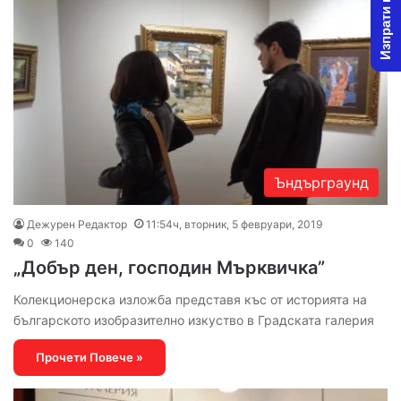
Изпрати новина
Ъндърграунд
Дежурен Редактор
11:54ч, вторник, 5 февруари, 2019
0
140
„Добър ден, господин Мърквичка”
Колекционерска изложба представя къс от историята на
българското изобразително изкуство в Градската галерия
Прочети Повече »