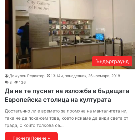
Ъндърграунд
Дежурен Редактор
13:14ч, понеделник, 26 ноември, 2018
3
136
Да не те пуснат на изложба в бъдещата
Европейска столица на културата
Достатъчно ли е времето за промяна на манталитета ни,
така че да покажем това, което искаме да види света от
града, с който толкова се…
Прочети Повече »