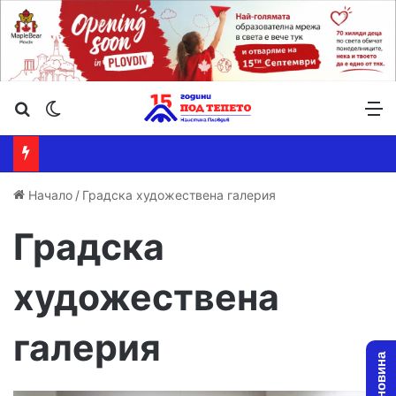
Търсене ...
Switch skin
М
Начало
/
Градска художествена галерия
Градска
художествена
галерия