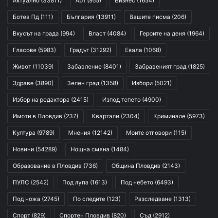
Актуално
(33811)
Арт
(955)
Бизнес
(1654)
Ботев Пд
(111)
България
(13911)
Вашите писма
(206)
Вкусът на града
(994)
Власт
(4084)
Героите на деня
(1964)
Гласове
(5983)
Градът
(31292)
Евала
(1068)
Живот
(11039)
Забавление
(8401)
Забравеният град
(1825)
Здраве
(3890)
Зелен град
(1358)
Избори
(5021)
Избор на редактора
(2415)
Изпод тепето
(4900)
Имоти в Пловдив
(237)
Квартали
(2304)
Криминале
(5973)
Култура
(9789)
Мнения
(12142)
Моите отговори
(115)
Новини
(54289)
Нощна смяна
(1484)
Образование в Пловдив
(736)
Община Пловдив
(2143)
ПУЛС
(2542)
Под лупа
(1613)
Под небето
(6493)
Под ножа
(2745)
По следите
(123)
Разследване
(1313)
Спорт
(829)
Спортен Пловдив
(820)
Съд
(2912)