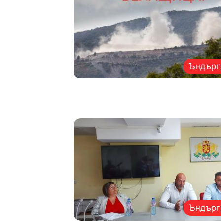
Ъндърг
Ъндърг