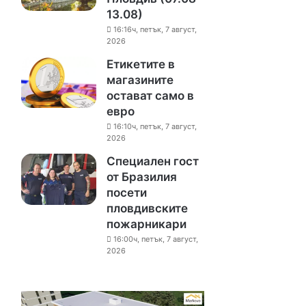
13.08)
16:16ч, петък, 7 август,
2026
Етикетите в
магазините
остават само в
евро
16:10ч, петък, 7 август,
2026
Специален гост
от Бразилия
посети
пловдивските
пожарникари
16:00ч, петък, 7 август,
2026