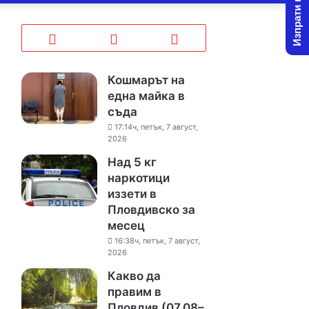
Изпрати новина
Кошмарът на
една майка в
съда
17:14ч, петък, 7 август,
2026
Над 5 кг
наркотици
иззети в
Пловдивско за
месец
16:38ч, петък, 7 август,
2026
Какво да
правим в
Пловдив (07.08–