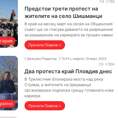
0
155
Предстои трети протест на
жителите на село Шишманци
В края на месец март на сесия на Общинския
съвет ще се гласува даването на разрешение
за разширение на кариерата за трошен камък
гария
Прочети Повече »
Дежурен Редактор
15:41ч, неделя, 19 март, 2023
0
204
Два протеста край Пловдив днес
В Трилистник блокираха моста над река
Стряма, а жителите на Шишманци
организираха подписка срещу готвената нова
кариера
уално
Прочети Повече »