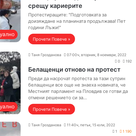
срещу кариерите
Протестиращите: "Подготовката за
доизяждане на планината продължава! Пет
години Лъжи!"
уално
Прочети Повече »
Таня Грозданова
07:00ч, вторник, 8 ноември, 2022
0
192
Белащенци отново на протест
Преди да насрочат протеста за тази сутрин
белащенци все още не знаеха новината, че
Местният парламент на Пловдив се готви да
отмени решението си за…
уално
Прочети Повече »
Таня Грозданова
11:40ч, петък, 15 юли, 2022
1
1 190