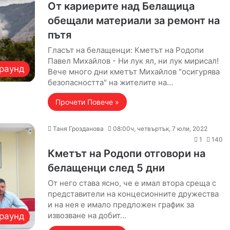
От кариерите над Белащица
обещали материали за ремонт на
пътя
Гласът на белащенци: Кметът на Родопи
Павел Михайлов - Ни лук ял, ни лук мирисал!
раунд
Вече много дни кметът Михайлов "осигурява
безопасността" на жителите на…
Прочети Повече »
Таня Грозданова
08:00ч, четвъртък, 7 юли, 2022
1
140
Кметът на Родопи отговори на
белащенци след 5 дни
От него става ясно, че е имал втора среща с
представители на концесионните дружества
и на нея е имало предложен график за
извозване на добит…
раунд