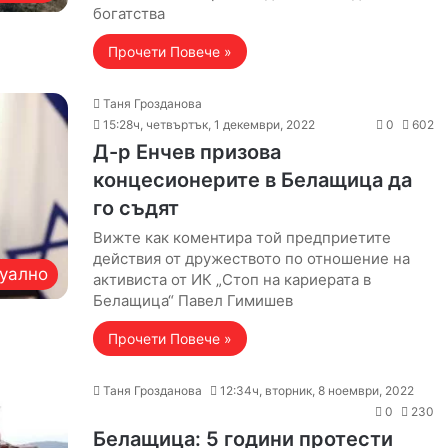
богатства
Прочети Повече »
Таня Грозданова
15:28ч, четвъртък, 1 декември, 2022
0
602
Д-р Енчев призова
концесионерите в Белащица да
го съдят
Вижте как коментира той предприетите
действия от дружеството по отношение на
уално
активиста от ИК „Стоп на кариерата в
Белащица“ Павел Гимишев
Прочети Повече »
Таня Грозданова
12:34ч, вторник, 8 ноември, 2022
0
230
Белащица: 5 години протести