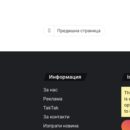
Предишна страница
Информация
I
За нас
Th
Реклама
is
op
TakTak
to 
За контакти
Изпрати новина