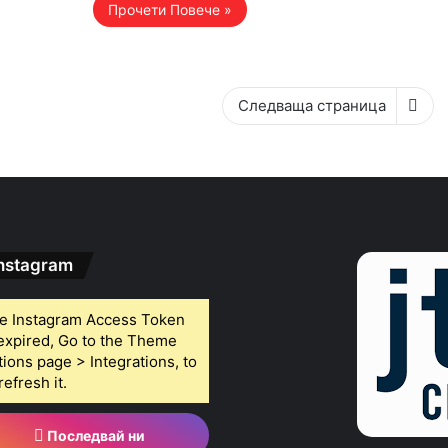
Прочети Повече »
Следваща страница
nstagram
e Instagram Access Token
 expired, Go to the Theme
tions page > Integrations, to
refresh it.
Последвай ни