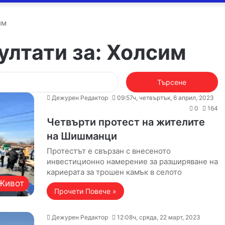
им
ултати за:
Холсим
Търсене
за:
Дежурен Редактор
09:57ч, четвъртък, 6 април, 2023
0
164
Четвърти протест на жителите
на Шишманци
Протестът е свързан с внесеното
инвестиционно намерение за разширяване на
кариерата за трошен камък в селото
Живот
Прочети Повече »
Дежурен Редактор
12:08ч, сряда, 22 март, 2023