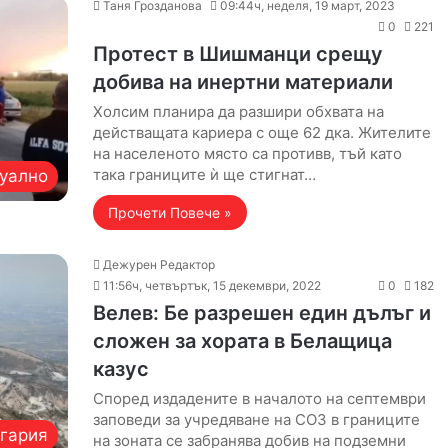
Таня Грозданова
09:44ч, неделя, 19 март, 2023
0
221
Протест в Шишманци срещу
добива на инертни материали
Холсим планира да разшири обхвата на
действащата кариера с още 62 дка. Жителите
на населеното място са противв, тъй като
така границите ѝ ще стигнат…
уално
Прочети Повече »
Дежурен Редактор
11:56ч, четвъртък, 15 декември, 2022
0
182
Велев: Бе разрешен един дълъг и
сложен за хората в Белащица
казус
Според издадените в началото на септември
заповеди за учредяване на СОЗ в границите
гария
на зоната се забранява добив на подземни