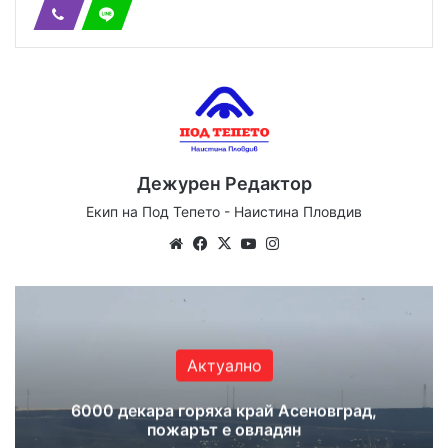
Дежурен Редактор
Екип на Под Тепето - Наистина Пловдив
Website
Facebook
X
YouTube
Instagram
Актуално
6000 декара горяха край Асеновград,
пожарът е овладян