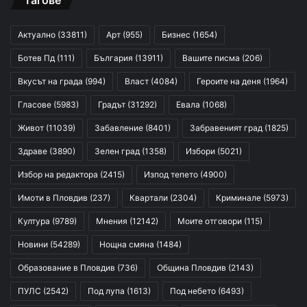
Тагове
Актуално
(33811)
Арт
(955)
Бизнес
(1654)
Ботев Пд
(111)
България
(13911)
Вашите писма
(206)
Вкусът на града
(994)
Власт
(4084)
Героите на деня
(1964)
Гласове
(5983)
Градът
(31292)
Евала
(1068)
Живот
(11039)
Забавление
(8401)
Забравеният град
(1825)
Здраве
(3890)
Зелен град
(1358)
Избори
(5021)
Избор на редактора
(2415)
Изпод тепето
(4900)
Имоти в Пловдив
(237)
Квартали
(2304)
Криминале
(5973)
Култура
(9789)
Мнения
(12142)
Моите отговори
(115)
Новини
(54289)
Нощна смяна
(1484)
Образование в Пловдив
(736)
Община Пловдив
(2143)
ПУЛС
(2542)
Под лупа
(1613)
Под небето
(6493)