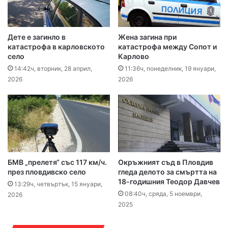
Дете е загинло в
Жена загина при
катастрофа в карловското
катастрофа между Сопот и
село
Карлово
14:42ч, вторник, 28 април,
11:36ч, понеделник, 19 януари,
2026
2026
БМВ „прелетя“ със 117 км/ч.
Окръжният съд в Пловдив
през пловдивско село
гледа делото за смъртта на
18-годишния Теодор Давчев
13:29ч, четвъртък, 15 януари,
08:40ч, сряда, 5 ноември,
2026
2025