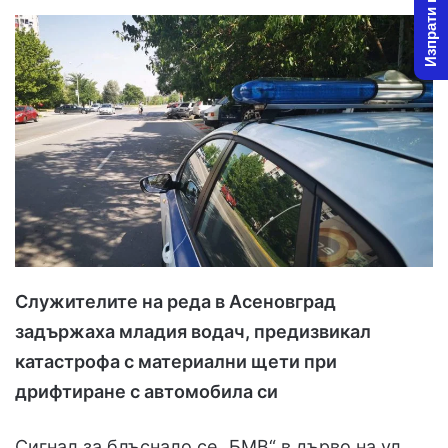
Изпрати новина
Служителите на реда в Асеновград
задържаха младия водач, предизвикал
катастрофа с материални щети при
дрифтиране с автомобила си
Сигнал за блъснало се „БМВ“ в дърво на ул.