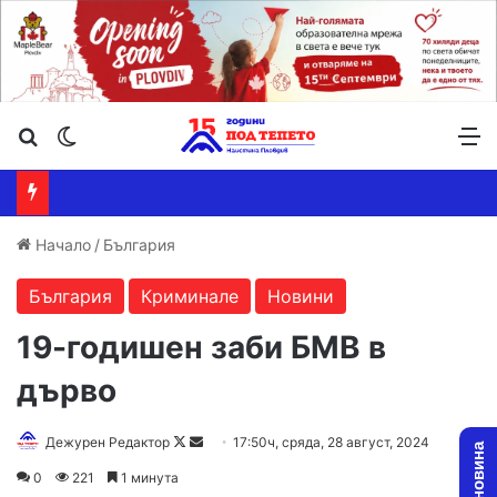
Търсене ...
Switch skin
М
Начало
/
България
България
Криминале
Новини
19-годишен заби БМВ в
дърво
Follow
Send
Дежурен Редактор
17:50ч, сряда, 28 август, 2024
on
an
0
221
1 минута
X
email