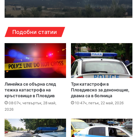
Подобни статии
Линейка се обърна след
Три катастрофи в
тежка катастрофа на
Пловдивско за денонощие,
кръстовище в Пловдив
двама са в болница
08:07ч, четвъртък, 28 май,
10:47ч, петък, 22 май, 2026
2026