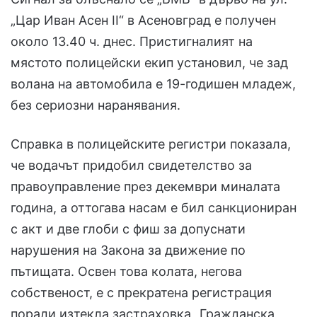
„Цар Иван Асен II“ в Асеновград е получен
около 13.40 ч. днес. Пристигналият на
мястото полицейски екип установил, че зад
волана на автомобила е 19-годишен младеж,
без сериозни наранявания.
Справка в полицейските регистри показала,
че водачът придобил свидетелство за
правоуправление през декември миналата
година, а оттогава насам е бил санкциониран
с акт и две глоби с фиш за допуснати
нарушения на Закона за движение по
пътищата. Освен това колата, негова
собственост, е с прекратена регистрация
поради изтекла застраховка „Гражданска