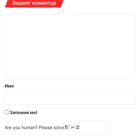
Вашият коментар
К
о
м
е
н
т
а
р
Име
:
*
Запомни ме!
Are you human? Please solve: