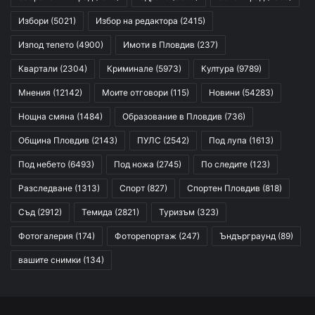
Избори
(5021)
Избор на редактора
(2415)
Изпод тепето
(4900)
Имоти в Пловдив
(237)
Квартали
(2304)
Криминале
(5973)
Култура
(9789)
Мнения
(12142)
Моите отговори
(115)
Новини
(54283)
Нощна смяна
(1484)
Образование в Пловдив
(736)
Община Пловдив
(2143)
ПУЛС
(2542)
Под лупа
(1613)
Под небето
(6493)
Под ножа
(2745)
По следите
(123)
Разследване
(1313)
Спорт
(827)
Спортен Пловдив
(818)
Съд
(2912)
Темида
(2821)
Туризъм
(323)
Фотогалерия
(174)
Фоторепортаж
(247)
Ъндърграунд
(89)
вашите снимки
(134)