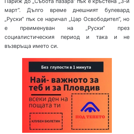
Париж до „Събота пазара“ пък е кръстена „3-и
март“. Дълго време днешният булевард
„Руски“ пък се наричал „Цар Освободител“, но
е преименуван на „Руски“ през
социалистическия период и така и не
възвръща името си.