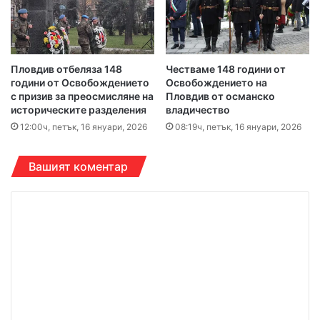
Пловдив отбеляза 148
Честваме 148 години от
години от Освобождението
Освобождението на
с призив за преосмисляне на
Пловдив от османско
историческите разделения
владичество
12:00ч, петък, 16 януари, 2026
08:19ч, петък, 16 януари, 2026
Вашият коментар
К
о
м
е
н
т