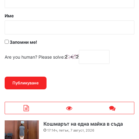
а
р
Име
:
*
Запомни ме!
Are you human? Please solve:
Кошмарът на една майка в съда
17:14ч, петък, 7 август, 2026