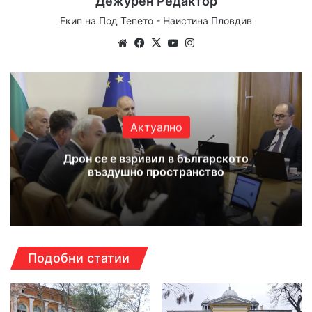
Дежурен Редактор
Екип на Под Тепето - Наистина Пловдив
Website
Facebook
X
YouTube
Instagram
Актуално
Дрон се е взривил в българското
въздушно пространство
Подобни статии