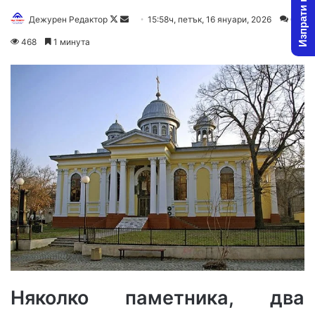
Изпрати новина
Follow
Send
Дежурен Редактор
15:58ч, петък, 16 януари, 2026
0
on
an
468
1 минута
X
email
Няколко паметника, два