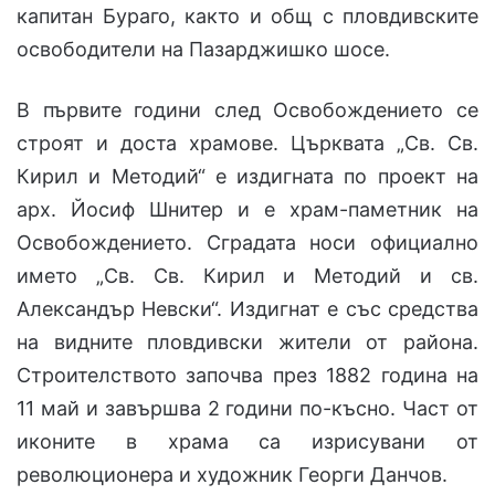
капитан Бураго, както и общ с пловдивските
освободители на Пазарджишко шосе.
В първите години след Освобождението се
строят и доста храмове. Църквата „Св. Св.
Кирил и Методий“ е издигната по проект на
арх. Йосиф Шнитер и е храм-паметник на
Освобождението. Сградата носи официално
името „Св. Св. Кирил и Методий и св.
Александър Невски“. Издигнат е със средства
на видните пловдивски жители от района.
Строителството започва през 1882 година на
11 май и завършва 2 години по-късно. Част от
иконите в храма са изрисувани от
революционера и художник Георги Данчов.