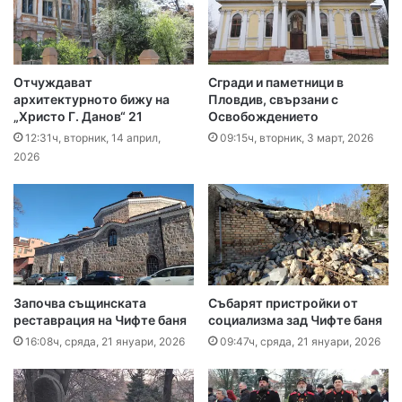
Отчуждават
Сгради и паметници в
архитектурното бижу на
Пловдив, свързани с
„Христо Г. Данов“ 21
Освобождението
12:31ч, вторник, 14 април,
09:15ч, вторник, 3 март, 2026
2026
Започва същинската
Събарят пристройки от
реставрация на Чифте баня
социализма зад Чифте баня
16:08ч, сряда, 21 януари, 2026
09:47ч, сряда, 21 януари, 2026