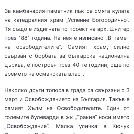
За камбанария-паметник пък се смята кулата
на катедралния храм „Успение Богородично“.
Тя също е издигната по проект на арх. Шнитер
през 1881 година. На нея е изписано „В памет
на освободителите“. Самият храм, силно
свързан с борбата за българска национална
църква, е построен през 40-те години, още по
времето на османската власт.
Няколко други топоса в града са свързани с 3
март и Освобождението на България. Такъв е
самият Хълм на Освободителите. Един от
големите булеварди в жк „Тракия“ носи името
„Освобождение“. Малка уличка в Кючук