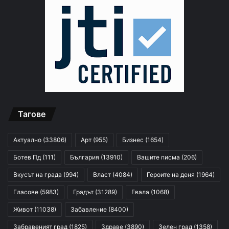
Тагове
Актуално
(33806)
Арт
(955)
Бизнес
(1654)
Ботев Пд
(111)
България
(13910)
Вашите писма
(206)
Вкусът на града
(994)
Власт
(4084)
Героите на деня
(1964)
Гласове
(5983)
Градът
(31289)
Евала
(1068)
Живот
(11038)
Забавление
(8400)
Забравеният град
(1825)
Здраве
(3890)
Зелен град
(1358)