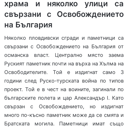
храма и няколко
у
лици
са
свързани с Освобождението
на България
Няколко пловдивски сгради и паметници са
свързани с Освобождението на България от
османска власт. Централно място заема
Руският паметник почти на върха на Хълма на
Освободителите. Той е издигнат само 3
години след Руско-турската война по типов
проект. Той е в чест на воините, загинали по
българските полета и цар Александър I. Като
свързан с Освобождението, но издигнат
много по-късно паметник може да се смята и
Братската могила. Паметници имат също