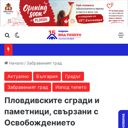
Търсене ...
Switch skin
М
Начало
/
Забравеният град
Актуално
България
Градът
Забравеният град
Изпод тепето
Пловдивските сгради и
паметници, свързани с
Освобождението