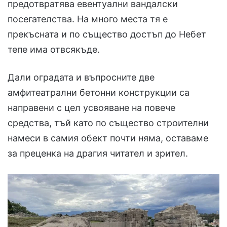
предотвратява евентуални вандалски
посегателства. На много места тя е
прекъсната и по същество достъп до Небет
тепе има отвсякъде.
Дали оградата и въпросните две
амфитеатрални бетонни конструкции са
направени с цел усвояване на повече
средства, тъй като по същество строителни
намеси в самия обект почти няма, оставаме
за преценка на драгия читател и зрител.