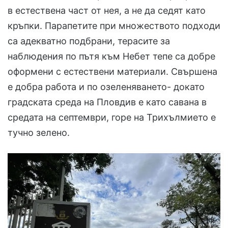
в естествена част от нея, а не да седят като
кръпки. Парапетите при множеството подходи
са адекватно подбрани, терасите за
наблюдения по пътя към Небет тепе са добре
оформени с естествени материали. Свършена
е добра работа и по озеленяването- докато
градската среда на Пловдив е като савана в
средата на септември, горе на Трихълмието е
тучно зелено.