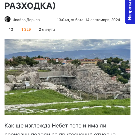
Изпрати новина
РАЗХОДКА)
Follow
Send
Ивайло Дернев
13:04ч, събота, 14 септември, 2024
on
an
13
1 329
2 минути
X
email
Как ще изглежда Небет тепе и има ли
сериозни поводи за притеснения относно