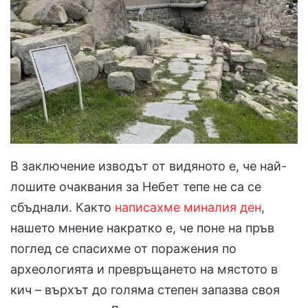
В заключение изводът от видяното е, че най-
лошите очаквания за Небет тепе не са се
сбъднали. Както
написахме миналия ден
,
нашето мнение накратко е, че поне на пръв
поглед се спасихме от поражения по
археологията и превръщането на мястото в
кич – върхът до голяма степен запазва своя