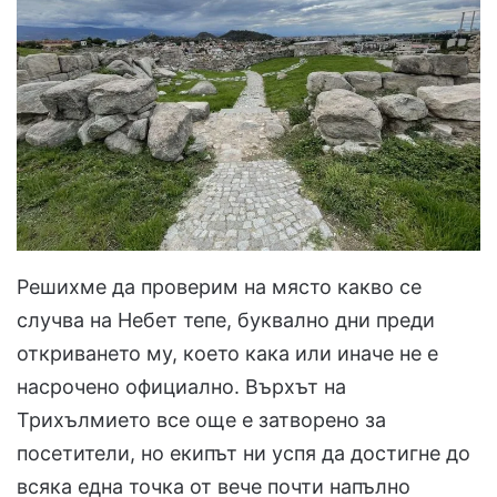
Решихме да проверим на място какво се
случва на Небет тепе, буквално дни преди
откриването му, което кака или иначе не е
насрочено официално. Върхът на
Трихълмието все още е затворено за
посетители, но екипът ни успя да достигне до
всяка една точка от вече почти напълно