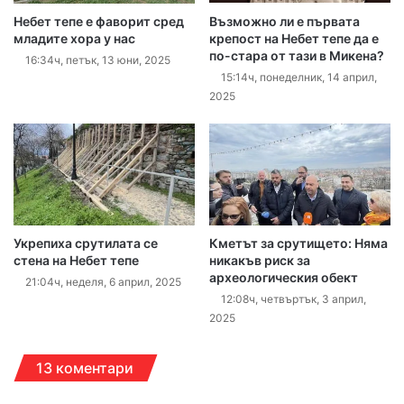
Небет тепе е фаворит сред
Възможно ли е първата
младите хора у нас
крепост на Небет тепе да е
по-стара от тази в Микена?
16:34ч, петък, 13 юни, 2025
15:14ч, понеделник, 14 април,
2025
Укрепиха срутилата се
Кметът за срутището: Няма
стена на Небет тепе
никакъв риск за
археологическия обект
21:04ч, неделя, 6 април, 2025
12:08ч, четвъртък, 3 април,
2025
13 коментари