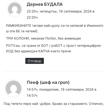
к
Дернев БУДАЛА
а
22:20ч, четвъртък, 19 септември, 2024 в
з
22:20ч
а
РАМКИЕАНИТЕ тагове най=долу си ги натикай в Именното
:
ш оти БЕ ги четемЕ.
ТРИ КОЛОНИ, никакви ПопЪп, без анимации
POTV.eu. се грани от БОТ / роБОТ с прост четирицифрен
КОД без идииоЦки КАПЧА което пречи
Отговор
к
Пееф (шеф на гроп)
а
14:57ч, понеделник, 16 септември, 2024 в
з
14:57ч
а
Под тепето пере най -добре. Браво за старанието. Отлично,
: