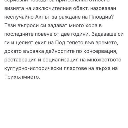
визията на изключителния обект, назоваван
неслучайно Актът за раждане на Пловдив?
Тези въпроси си задават много хора в
последните повече от две години. Задаваше си
ги и целият екип на Под тепето във времето,
докато вървяха дейностите по консервация,
реставрация и социализация на множеството
културно-исторически пластове на върха на
Трихълмието.