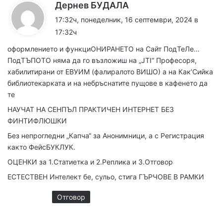
к
Дернев БУДАЛА
а
17:32ч, понеделник, 16 септември, 2024 в
з
17:32ч
а
оформлението и функциОНИРАНЕТО на Сайт ПодТеЛе…
:
ПодТЪПОТО няма да го възложиш на „JTI“ Професоря,
хабилитирани от ЕВУИМ (фалиралото ВИШО) а на Как’Сийка
библиотекарката и на небръснатите пущове в кафенето да
те
НАУЧАТ НА СЕНПЪЛ ПРАКТИЧЕН ИНТЕРНЕТ БЕЗ
ФИНТИФЛЮШКИ
Без непрогледни „Капча“ за Анонимници, а с Регистрация
както ФейсБУКЛУК.
ОЦЕНКИ за 1.Статиетка и 2.Реплика и 3.Отговор
ЕСТЕСТВЕН Интелект бе, сульо, стига ГЪРЧОВЕ В РАМКИ
Отговор