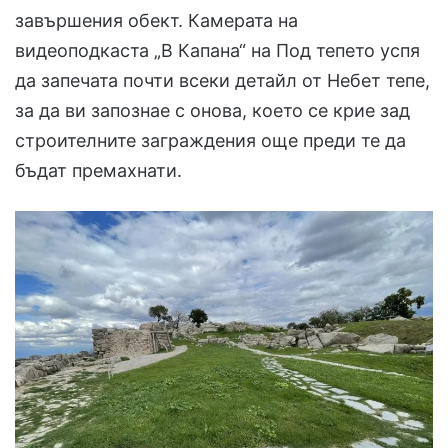
завършения обект. Камерата на
видеоподкаста „В Капана“ на Под тепето успя
да запечата почти всеки детайл от Небет тепе,
за да ви запознае с онова, което се крие зад
строителните заграждения още преди те да
бъдат премахнати.