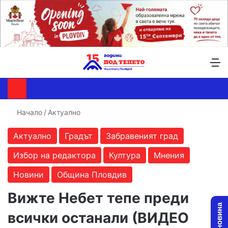
Търсене ...
Switch skin
М
Начало
/
Актуално
Актуално
Градът
Забравеният град
Избор на редактора
Култура
Мнения
Новини
Община Пловдив
Вижте Небет тепе преди
всички останали (ВИДЕО