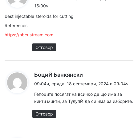
з
15:00ч
а
best injectable steroids for cutting
:
References:
https://hbcustream.com
Отговор
к
БоциЙ Банкянски
а
09:04ч, сряда, 18 септември, 2024 в 09:04ч
з
Гепоците посягат на всичко де що има за
а
кинти минти, за ТулупЙ да си има за изборите.
:
Отговор