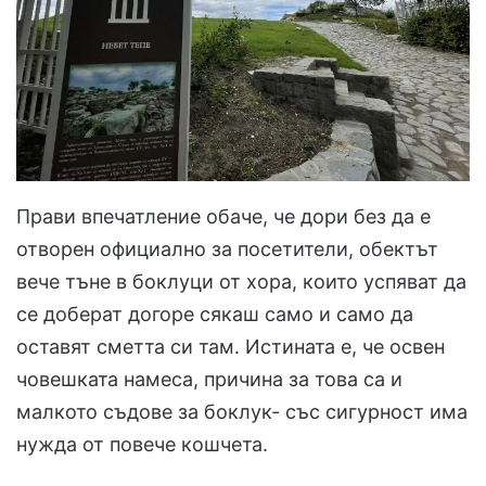
Прави впечатление обаче, че дори без да е
отворен официално за посетители, обектът
вече тъне в боклуци от хора, които успяват да
се доберат догоре сякаш само и само да
оставят сметта си там. Истината е, че освен
човешката намеса, причина за това са и
малкото съдове за боклук- със сигурност има
нужда от повече кошчета.