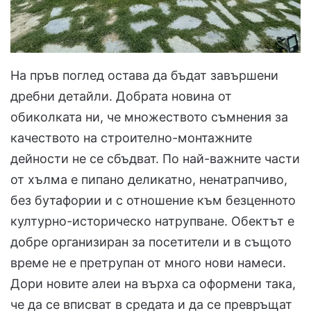
На пръв поглед остава да бъдат завършени
дребни детайли. Добрата новина от
обиколката ни, че множеството съмнения за
качеството на строително-монтажните
дейности не се сбъдват. По най-важните части
от хълма е пипано деликатно, ненатрапчиво,
без бутафории и с отношение към безценното
културно-историческо натрупване. Обектът е
добре организиран за посетители и в същото
време не е претрупан от много нови намеси.
Дори новите алеи на върха са оформени така,
че да се вписват в средата и да се превръщат