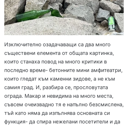
Изключително озадачаващи са два много
съществени елемента от общата картинка,
които станаха повод на много критики в
последно време- бетонните мини амфитеатри,
които гледат към каменни зидове, а не към
самия град. И, разбира се, прословутата
ограда. Макар и невидима на много места,
съвсем очеизвадно тя е напълно безсмислена,
тъй като няма да изпълнява основната си
функция- да спира нежелани посетители и да