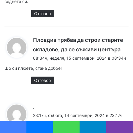
седнете си.
Отговор
Пловдив трябва да строи старите
к
складове, да се съживи центъра
а
08:34ч, неделя, 15 септември, 2024 в 08:34ч
з
Що си плюете, стана добре!
а
:
Отговор
к
.
а
23:17ч, събота, 14 септември, 2024 в 23:17ч
з
Лапане да има, гербаджийска работа, сега
а
ще пуснат 10 лева билет
Facebook
Messenger
WhatsApp
Telegram
Viber