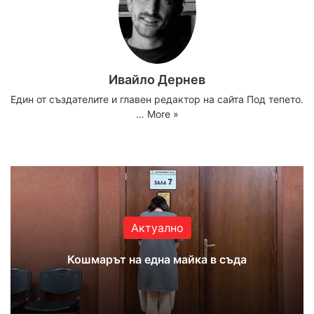
Ивайло Дернев
Един от създателите и главен редактор на сайта Под тепето.
…
More »
Website
Facebook
X
YouTube
Instagram
Актуално
Кошмарът на една майка в съда