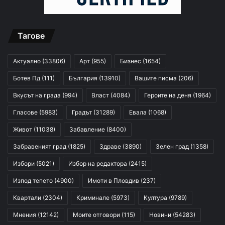
Тагове
Актуално
(33806)
Арт
(955)
Бизнес
(1654)
Ботев Пд
(111)
България
(13910)
Вашите писма
(206)
Вкусът на града
(994)
Власт
(4084)
Героите на деня
(1964)
Гласове
(5983)
Градът
(31289)
Евала
(1068)
Живот
(11038)
Забавление
(8400)
Забравеният град
(1825)
Здраве
(3890)
Зелен град
(1358)
Избори
(5021)
Избор на редактора
(2415)
Изпод тепето
(4900)
Имоти в Пловдив
(237)
Квартали
(2304)
Криминале
(5973)
Култура
(9789)
Мнения
(12142)
Моите отговори
(115)
Новини
(54283)