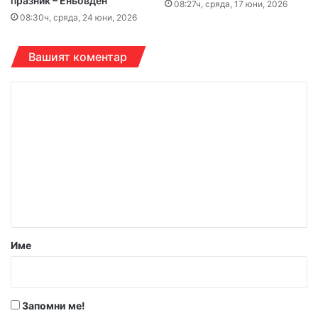
празник – Еньовден
08:27ч, сряда, 17 юни, 2026
08:30ч, сряда, 24 юни, 2026
Вашият коментар
К
о
м
е
н
т
а
р
Име
:
*
Запомни ме!