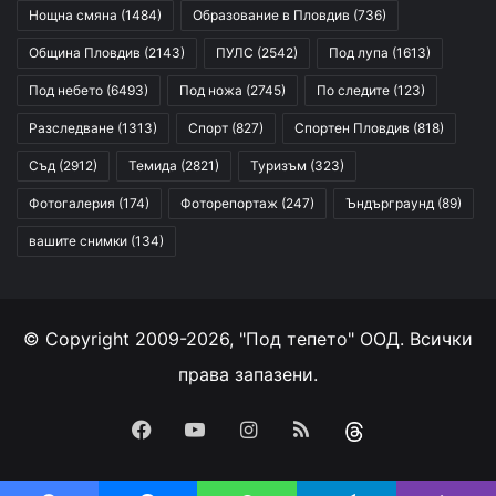
Нощна смяна
(1484)
Образование в Пловдив
(736)
Община Пловдив
(2143)
ПУЛС
(2542)
Под лупа
(1613)
Под небето
(6493)
Под ножа
(2745)
По следите
(123)
Разследване
(1313)
Спорт
(827)
Спортен Пловдив
(818)
Съд
(2912)
Темида
(2821)
Туризъм
(323)
Фотогалерия
(174)
Фоторепортаж
(247)
Ъндърграунд
(89)
вашите снимки
(134)
© Copyright 2009-2026, "Под тепето" ООД. Всички
права запазени.
Facebook
YouTube
Instagram
RSS
Threads