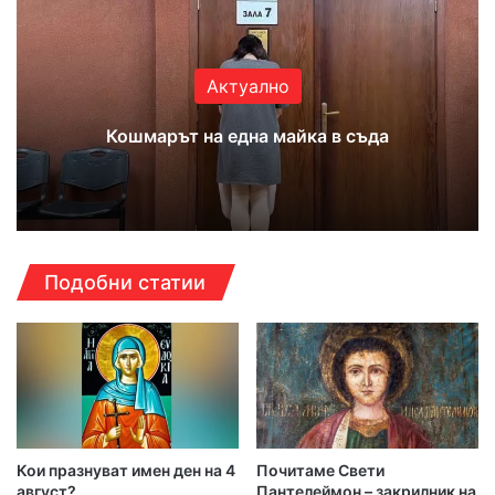
Актуално
Кошмарът на една майка в съда
Подобни статии
Кои празнуват имен ден на 4
Почитаме Свети
август?
Пантелеймон – закрилник на