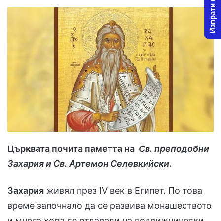
Изпрати новина
Църквата почита паметта на
Св. преподобни
Захария и Св. Артемон Селевкийски
.
Захария
живял през IV век в Египет. По това
време започнало да се развива монашеството
и много хора се отдавали на подвижнически