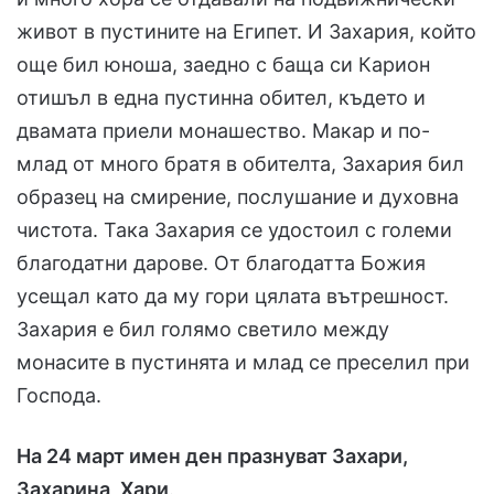
живот в пустините на Египет. И Захария, който
още бил юноша, заедно с баща си Карион
отишъл в една пустинна обител, където и
двамата приели монашество. Макар и по-
млад от много братя в обителта, Захария бил
образец на смирение, послушание и духовна
чистота. Така Захария се удостоил с големи
благодатни дарове. От благодатта Божия
усещал като да му гори цялата вътрешност.
Захария е бил голямо светило между
монасите в пустинята и млад се преселил при
Господа.
На 24 март имен ден празнуват Захари,
Захарина, Хари
.