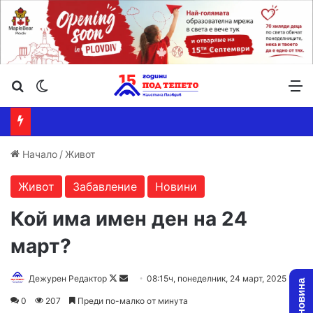
Търсене ...
Switch skin
М
Начало
/
Живот
Живот
Забавление
Новини
Кой има имен ден на 24
март?
Follow
Send
Дежурен Редактор
08:15ч, понеделник, 24 март, 2025
on
an
0
207
Преди по-малко от минута
X
email