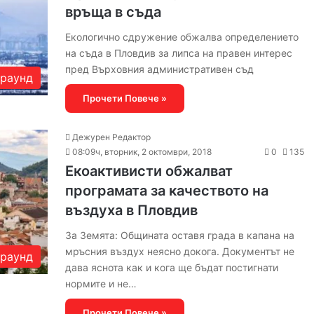
връща в съда
Екологично сдружение обжалва определението
на съда в Пловдив за липса на правен интерес
пред Върховния административен съд
раунд
Прочети Повече »
Дежурен Редактор
08:09ч, вторник, 2 октомври, 2018
0
135
Екоактивисти обжалват
програмата за качеството на
въздуха в Пловдив
За Земята: Общината оставя града в капана на
мръсния въздух неясно докога. Документът не
раунд
дава яснота как и кога ще бъдат постигнати
нормите и не…
Прочети Повече »