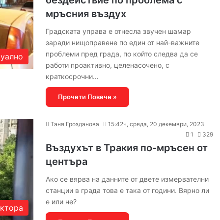
бездействие по проблема с
мръсния въздух
Градската управа е отнесла звучен шамар
заради нищоправене по един от най-важните
проблеми пред града, по който следва да се
уално
работи проактивно, целенасочено, с
краткосрочни…
Прочети Повече »
Таня Грозданова
15:42ч, сряда, 20 декември, 2023
1
329
Въздухът в Тракия по-мръсен от
центъра
Ако се вярва на данните от двете измервателни
станции в града това е така от години. Вярно ли
е или не?
актора