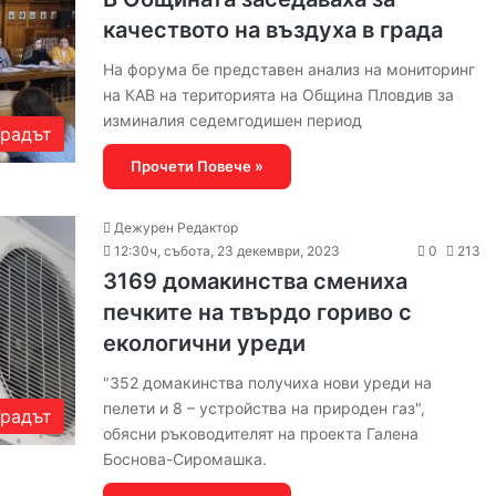
качеството на въздуха в града
На форума бе представен анализ на мониторинг
на КАВ на територията на Община Пловдив за
изминалия седемгодишен период
Градът
Прочети Повече »
Дежурен Редактор
12:30ч, събота, 23 декември, 2023
0
213
3169 домакинства смениха
печките на твърдо гориво с
екологични уреди
"352 домакинства получиха нови уреди на
пелети и 8 – устройства на природен газ",
Градът
обясни ръководителят на проекта Галена
Боснова-Сиромашка.