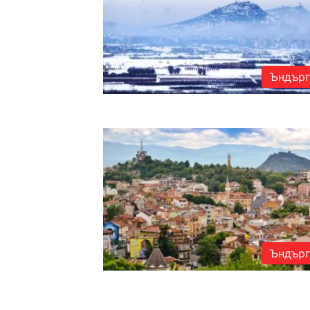
Ъндърг
Ъндърг