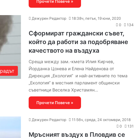
Прочети Повече »
Дежурен Редактор
18:38ч, петък, 19 юни, 2020
0
134
Сформират граждански съвет,
който да работи за подобряване
качеството на въздуха
Среща между зам.-кмета Илия Кирчев,
Йорданка Цонева и Елена Найденова от
Градът
Дирекция „Екология“ и най-активните по тема
„Екология“ в местния парламент общински
съветници Веселка Христамян…
Прочети Повече »
Дежурен Редактор
11:56ч, сряда, 24 октомври, 2018
0
131
Мръсният въздух в Пловдив се