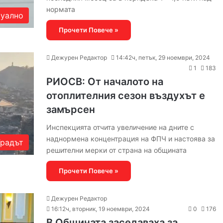
нормата
уално
Прочети Повече »
Дежурен Редактор
14:42ч, петък, 29 ноември, 2024
1
183
РИОСВ: От началото на
отоплителния сезон въздухът е
замърсен
Инспекцията отчита увеличение на дните с
наднормена концентрация на ФПЧ и настоява за
Градът
решителни мерки от страна на общината
Прочети Повече »
Дежурен Редактор
16:12ч, вторник, 19 ноември, 2024
0
176
В Общината заседаваха за