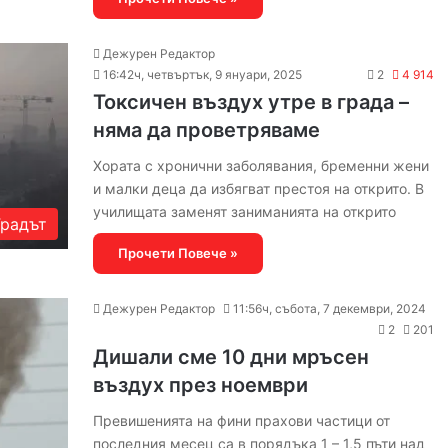
Дежурен Редактор
16:42ч, четвъртък, 9 януари, 2025
2
4 914
Токсичен въздух утре в града –
няма да проветряваме
Хората с хронични заболявания, бременни жени
и малки деца да избягват престоя на открито. В
училищата заменят заниманията на открито
Градът
Прочети Повече »
Дежурен Редактор
11:56ч, събота, 7 декември, 2024
2
201
Дишали сме 10 дни мръсен
въздух през ноември
Превишенията на фини прахови частици от
последния месец са в порядъка 1 – 1,5 пъти над