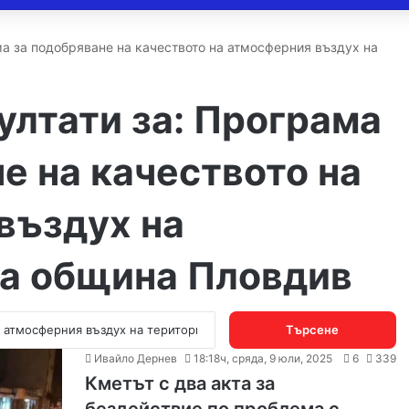
ма за подобряване на качеството на атмосферния въздух на
ултати за:
Програма
е на качеството на
въздух на
на община Пловдив
Търсене
за:
Ивайло Дернев
18:18ч, сряда, 9 юли, 2025
6
339
Кметът с два акта за