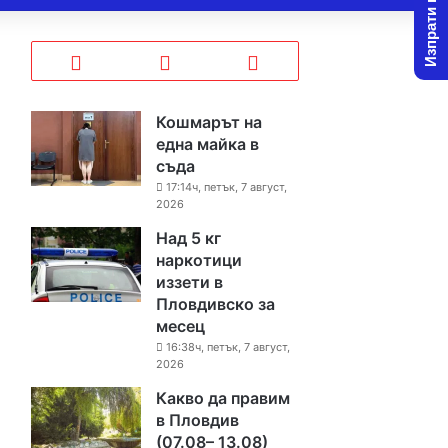
Изпрати новина
Кошмарът на
една майка в
съда
17:14ч, петък, 7 август,
2026
Над 5 кг
наркотици
иззети в
Пловдивско за
месец
16:38ч, петък, 7 август,
2026
Какво да правим
в Пловдив
(07.08– 13.08)